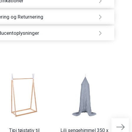
ifikationer
ring og Returnering
ducentoplysninger
Tipi tøjstativ til
Lili sengehimmel 350 x
Lili 