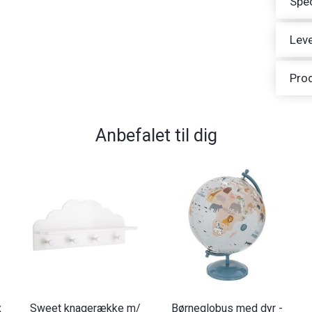
Spec
Leve
Pro
Anbefalet til dig
x
Sweet knagerække m/
Børneglobus med dyr -