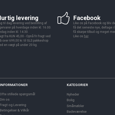
urtig levering
Facebook
g til dag levering ved bestilling af
Like os på Facebook og bliv den
gervarer på hverdage inden kl. 16.00.
få det seneste nye, deltage i
edag inden kl. 14.30.
få skarpe tilbud og meget me
agt fra KUN 45,00 - Opnå fri fragt ved
Like os
her
.
b over 699,00 kr. til GLS pakkeshop
d en vægt på under 20 kg.
INFORMATIONER
KATEGORIER
Ofte stillede spørgsmål
Nyheder
Om os
Bolig
Fragt og Levering
Småmøbler
Betingelser & Vilkår
Badeværelse