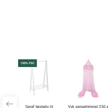
100% FSC
Seraf tøjstativ til
Vyk sengehimmel 250 