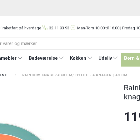
 i raketfart på hverdage
32 11 93 93
Man-Tors
10.00 til 16.00 | Fredag 10
møbler
Badeværelse
Køkken
Udeliv
Børn &
LSE
RAINBOW KNAGERÆKKE M/ HYLDE - 4 KNAGER | 48 CM.
Rain
knag
11