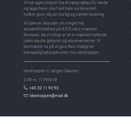
Vi har egen import fra en lang række EU-lande
og lagerfører stort set hele sortimentet,
hvilket giver dig en hurtig og samlet levering.
Vi oplever desuden en meget høj
kundetilfredshed på 4,9/5 via e-mærket
Reviews, da vi netop er en e-mærket netbutik
uden skjulte gebyrer og abonnementer. Vi
bestræber os på at give flest muligt en
behagelig købsoplevelse hos Ideshoppen.
Ideshoppen v/Jørgen Clausen
CVR-nr. 77795618
+45 32 11 93 93
ideshoppen@mail.dk
Nyheder
Bolig