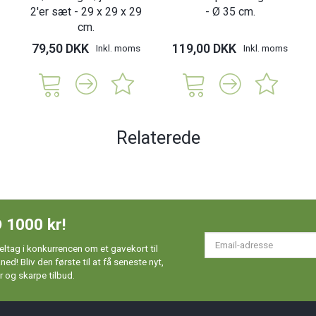
2'er sæt - 29 x 29 x 29
- Ø 35 cm.
cm.
79,50 DKK
119,00 DKK
Inkl. moms
Inkl. moms
Relaterede
 1000 kr!
Em
ltag i konkurrencen om et gavekort til
ad
d! Bliv den første til at få seneste nyt,
 og skarpe tilbud.