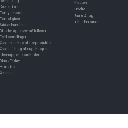
Returnering
Køkken
Kontakt os
Udeliv
Fortryd købet
Børn & leg
Fortrolighed
Tilbudshjørnet
Sådan handler du
Billeder og farver på billeder
EAN bestillinger
Guide ved køb af træprodukter
Guide til brug af sugekopper
Ideshoppen rabatkoder
Black Friday
Vi støtter
Oversigt