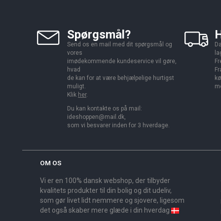
Spørgsmål?
H
Send os en mail med dit spørgsmål og
Da
vores
la
imødekommende kundeservice vil gøre,
Fr
hvad
Fr
de kan for at være behjælpelige hurtigst
kø
muligt.
me
Klik
her
.
Du kan kontakte os på mail:
ideshoppen@mail.dk,
som vi besvarer inden for 3 hverdage.
OM OS
Vi er en 100% dansk webshop, der tilbyder
kvalitets produkter til din bolig og dit udeliv,
som gør livet lidt nemmere og sjovere, ligesom
det også skaber mere glæde i din hverdag