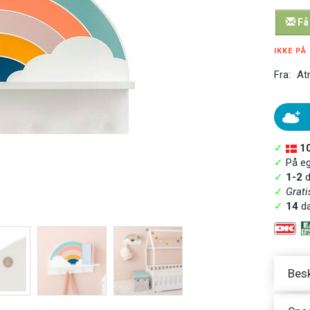
Få
IKKE PÅ
Fra:
At
✓
1
✓
På ege
✓
1-2
d
✓
Grati
✓
14
da
Besk