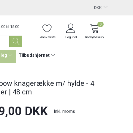
DKK
0
.00 til 15.00
Ønskeliste
Log ind
Indkøbskurv
 leg
Tilbudshjørnet
bow knagerække m/ hylde - 4
er | 48 cm.
9,00 DKK
Inkl. moms