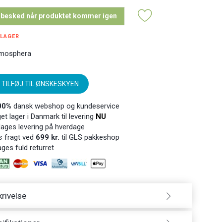
 besked når produktet kommer igen
 LAGER
mosphera
TILFØJ TIL ØNSKESKYEN
00%
dansk webshop og kundeservice
t lager i Danmark til levering
NU
ages levering på hverdage
s
fragt ved
699 kr.
til GLS pakkeshop
ges fuld returret
rivelse