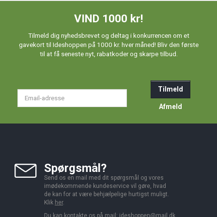
VIND 1000 kr!
Tilmeld dig nyhedsbrevet og deltag i konkurrencen om et
gavekort til Ideshoppen på 1000 kr. hver måned! Bliv den første
til at få seneste nyt, rabatkoder og skarpe tilbud.
Tilmeld
Email-
adresse
Afmeld
Spørgsmål?
Send os en mail med dit spørgsmål og vores
imødekommende kundeservice vil gøre, hvad
de kan for at være behjælpelige hurtigst muligt.
Klik
her
.
Du kan kontakte os på mail:
ideshoppen@mail.dk,