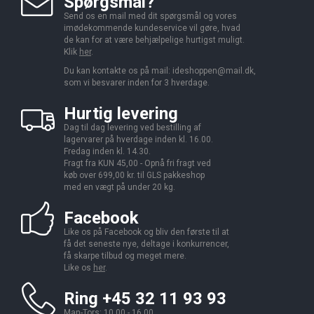
Spørgsmål?
Send os en mail med dit spørgsmål og vores
imødekommende kundeservice vil gøre, hvad
de kan for at være behjælpelige hurtigst muligt.
Klik
her
.
Du kan kontakte os på mail:
ideshoppen@mail.dk,
som vi besvarer inden for 3 hverdage.
Hurtig levering
Dag til dag levering ved bestilling af
lagervarer på hverdage inden kl. 16.00.
Fredag inden kl. 14.30.
Fragt fra KUN 45,00 - Opnå fri fragt ved
køb over 699,00 kr. til GLS pakkeshop
med en vægt på under 20 kg.
Facebook
Like os på Facebook og bliv den første til at
få det seneste nye, deltage i konkurrencer,
få skarpe tilbud og meget mere.
Like os
her
.
Ring +45 32 11 93 93
Man-Tors: 10.00 - 16.00