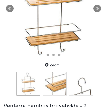
Zoom
Venterra bambus brusehylde - 2