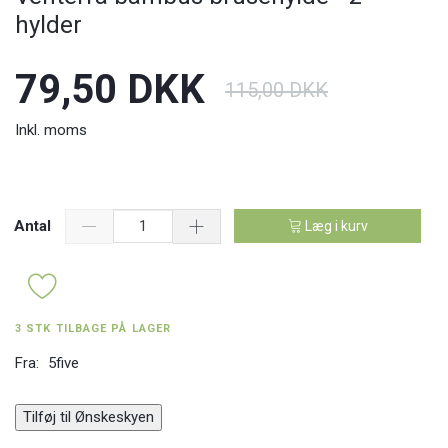
hylder
79,50 DKK
115,00 DKK
Inkl. moms
Antal
Læg i kurv
3 STK TILBAGE PÅ LAGER
Fra:
5five
Tilføj til Ønskeskyen