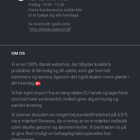
Fredag: 10.00 - 15.00
Vores kundeservice sidder klar
til at hjælpe dig alle hverdage.
Se eventuelt også vores
"
Ofte stillede spørgsmål
".
OM OS
Vi er en 100% dansk webshop, der tilbyder kvalitets
produkter til din bolig og dit udeliv, som gør livet lidt
nemmere og sjovere, ligesom det også skaber mere glæde i
din hverdag
Vi har egen import fra en lang række EU-lande og lagerfører
stort set hele sortimentet, hvilket giver dig en hurtig og
samlet levering.
Vi oplever desuden en meget høj kundetilfredshed på 4,9/5
via e-mærket Reviews, da vi netop er en e-mærket netbutik
uden skjulte gebyrer og abonnementer. Vi bestræber os på
at give flest muligt en behagelig købsoplevelse hos
Ideshoppen.