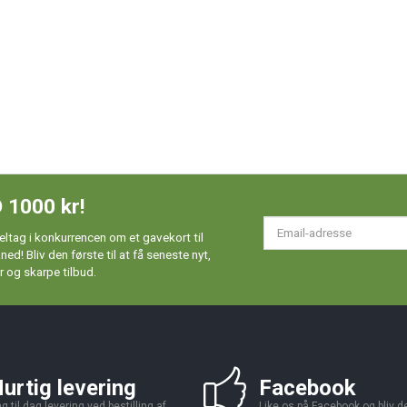
 1000 kr!
Em
ltag i konkurrencen om et gavekort til
ad
d! Bliv den første til at få seneste nyt,
 og skarpe tilbud.
urtig levering
Facebook
g til dag levering ved bestilling af
Like os på Facebook og bliv den