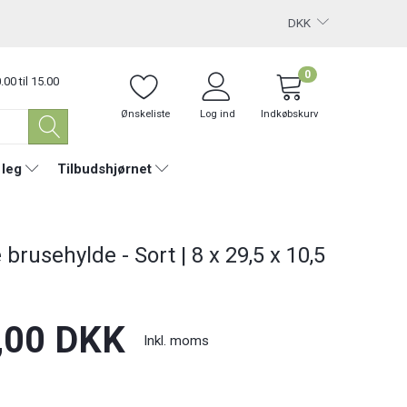
DKK
0
.00 til 15.00
Ønskeliste
Log ind
Indkøbskurv
 leg
Tilbudshjørnet
 brusehylde - Sort | 8 x 29,5 x 10,5
,00 DKK
Inkl. moms