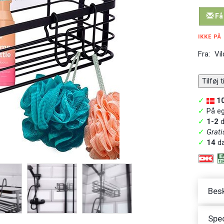
Få
IKKE PÅ
Fra:
Vil
Tilføj 
✓
1
✓
På ege
✓
1-2
d
✓
Grati
✓
14
da
Besk
Spec