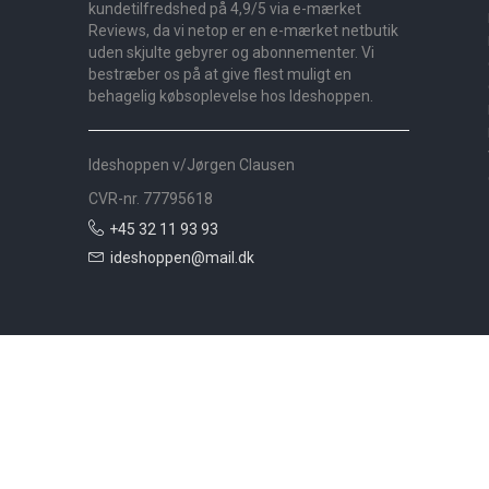
kundetilfredshed på 4,9/5 via e-mærket
Reviews, da vi netop er en e-mærket netbutik
uden skjulte gebyrer og abonnementer. Vi
bestræber os på at give flest muligt en
behagelig købsoplevelse hos Ideshoppen.
Ideshoppen v/Jørgen Clausen
CVR-nr. 77795618
+45 32 11 93 93
ideshoppen@mail.dk
Nyheder
Bolig
Småmøbler
Badeværelse
Køkken
Udeliv
Måtter