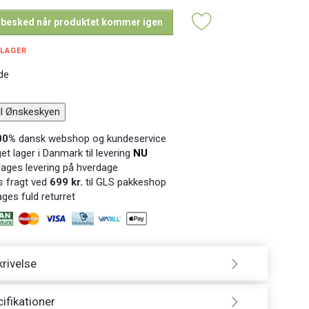
 besked når produktet kommer igen
 LAGER
de
til Ønskeskyen
00%
dansk webshop og kundeservice
t lager i Danmark til levering
NU
ages levering på hverdage
s
fragt ved
699 kr.
til GLS pakkeshop
ges fuld returret
rivelse
ifikationer