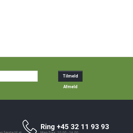
ail-
Tilmeld
resse
Afmeld
Ring +45 32 11 93 93
 første til at
Man-Tors: 10.00 - 16.00