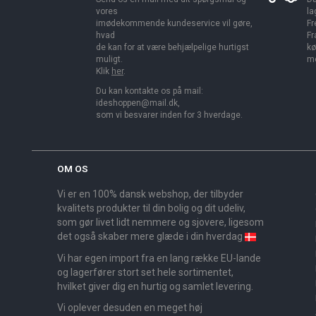
vores
la
imødekommende kundeservice vil gøre,
Fr
hvad
Fr
de kan for at være behjælpelige hurtigst
kø
muligt.
me
Klik
her
.
Du kan kontakte os på mail:
ideshoppen@mail.dk,
som vi besvarer inden for 3 hverdage.
OM OS
Vi er en 100% dansk webshop, der tilbyder
kvalitets produkter til din bolig og dit udeliv,
som gør livet lidt nemmere og sjovere, ligesom
det også skaber mere glæde i din hverdag
Vi har egen import fra en lang række EU-lande
og lagerfører stort set hele sortimentet,
hvilket giver dig en hurtig og samlet levering.
Vi oplever desuden en meget høj