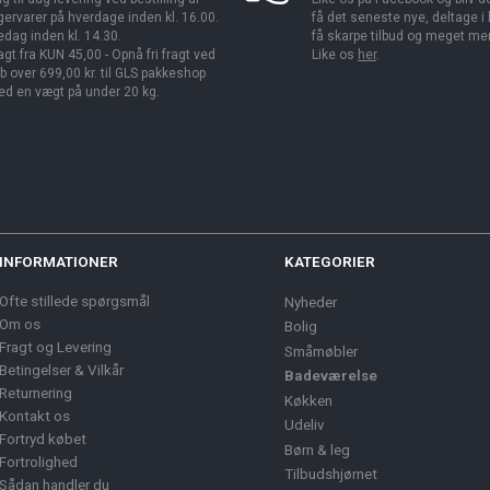
gervarer på hverdage inden kl. 16.00.
få det seneste nye, deltage i
edag inden kl. 14.30.
få skarpe tilbud og meget me
agt fra KUN 45,00 - Opnå fri fragt ved
Like os
her
.
b over 699,00 kr. til GLS pakkeshop
d en vægt på under 20 kg.
INFORMATIONER
KATEGORIER
Ofte stillede spørgsmål
Nyheder
Om os
Bolig
Fragt og Levering
Småmøbler
Betingelser & Vilkår
Badeværelse
Returnering
Køkken
Kontakt os
Udeliv
Fortryd købet
Børn & leg
Fortrolighed
Tilbudshjørnet
Sådan handler du