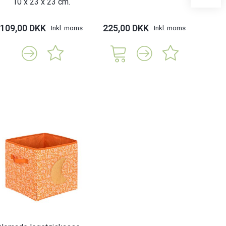
10 x 23 x 23 cm.
109,00 DKK
225,00 DKK
99,
Inkl. moms
Inkl. moms