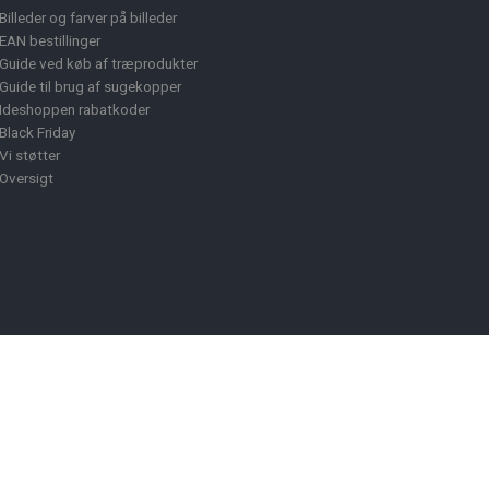
Billeder og farver på billeder
EAN bestillinger
Guide ved køb af træprodukter
Guide til brug af sugekopper
Ideshoppen rabatkoder
Black Friday
Vi støtter
Oversigt