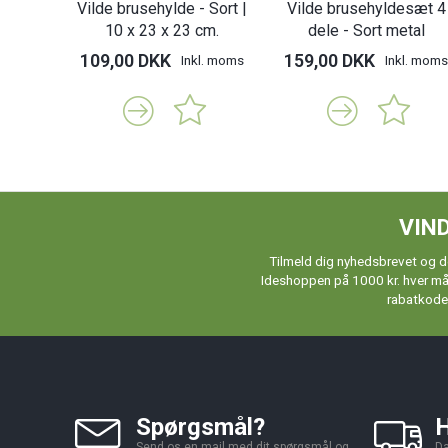
Vilde brusehylde - Sort |
Vilde brusehyldesæt 4
10 x 23 x 23 cm.
dele - Sort metal
109,00 DKK
159,00 DKK
Inkl. moms
Inkl. moms
VIND
Tilmeld dig nyhedsbrevet og de
Ideshoppen på 1000 kr. hver måne
rabatkoder
Spørgsmål?
H
Send os en mail med dit spørgsmål og
Da