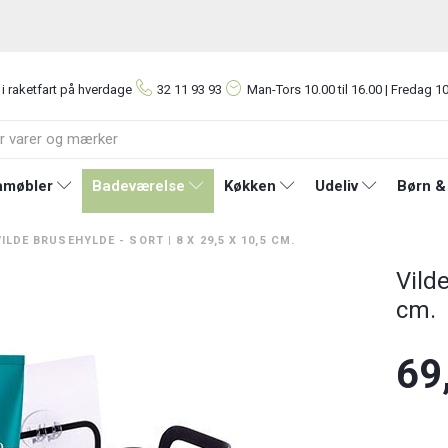
 i raketfart på hverdage
32 11 93 93
Man-Tors
10.00 til 16.00 | Fredag 10
møbler
Badeværelse
Køkken
Udeliv
Børn &
VILDE BRUSEHYLDE - SORT | 8 X 29,5 X 10,5 CM.
Vilde
cm.
69