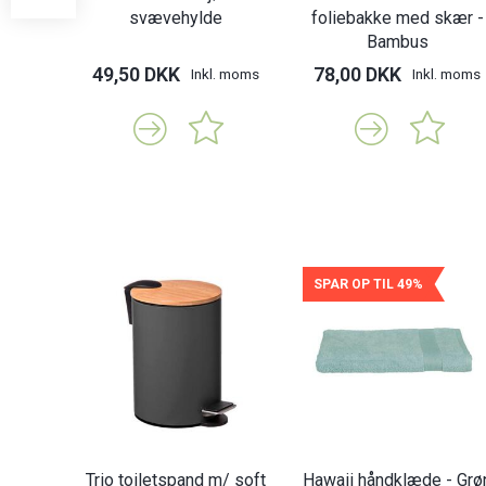
svævehylde
foliebakke med skær -
Bambus
49,50 DKK
78,00 DKK
Inkl. moms
Inkl. moms
SPAR OP TIL 49%
Trio toiletspand m/ soft
Hawaii håndklæde - Grø