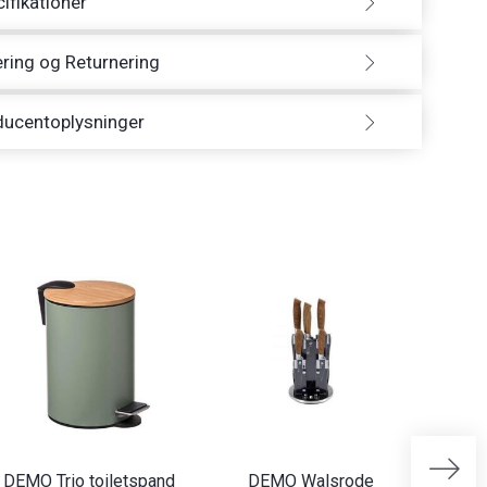
ifikationer
ring og Returnering
ducentoplysninger
DEMO Trio toiletspand
DEMO Walsrode
D