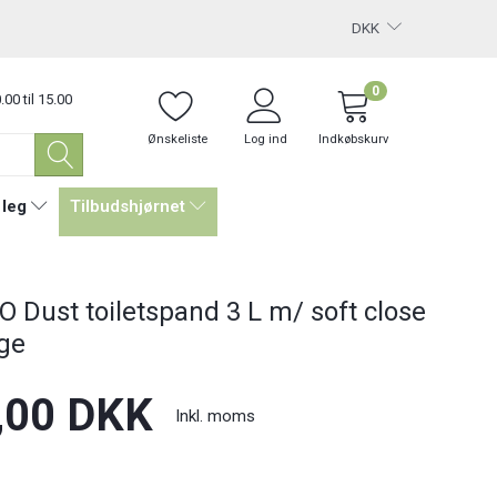
DKK
0
.00 til 15.00
Ønskeliste
Log ind
Indkøbskurv
 leg
Tilbudshjørnet
 Dust toiletspand 3 L m/ soft close
ige
,00 DKK
Inkl. moms