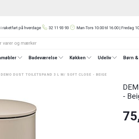
 i raketfart på hverdage
32 11 93 93
Man-Tors
10.00 til 16.00 | Fredag 10
møbler
Badeværelse
Køkken
Udeliv
Børn &
DEMO DUST TOILETSPAND 3 L M/ SOFT CLOSE - BEIGE
DEMO
- Be
75