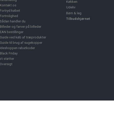
Køkken
Kontakt os
Udeliv
Fortryd købet
Børn & leg
Fortrolighed
Tilbudshjørnet
Sådan handler du
Billeder og farver på billeder
EAN bestillinger
Guide ved køb af træprodukter
Guide til brug af sugekopper
Ideshoppen rabatkoder
Black Friday
Vi støtter
Oversigt