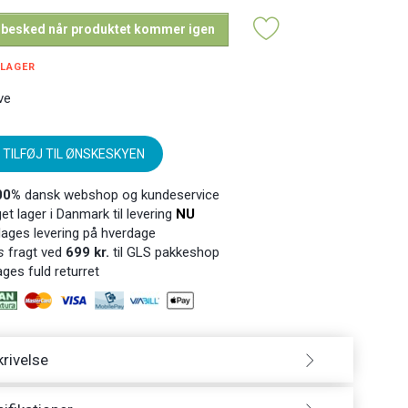
 besked når produktet kommer igen
 LAGER
ve
TILFØJ TIL ØNSKESKYEN
00%
dansk webshop og kundeservice
t lager i Danmark til levering
NU
ages levering på hverdage
s
fragt ved
699 kr.
til GLS pakkeshop
ges fuld returret
rivelse