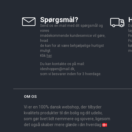
Spørgsmål?
H
Send os en mail med dit spørgsmål og
Da
vores
la
imødekommende kundeservice vil gøre,
Fr
hvad
Fr
de kan for at være behjælpelige hurtigst
kø
muligt.
me
Klik
her
.
Du kan kontakte os på mail:
ideshoppen@mail.dk,
som vi besvarer inden for 3 hverdage.
OM OS
Vi er en 100% dansk webshop, der tilbyder
kvalitets produkter til din bolig og dit udeliv,
som gør livet lidt nemmere og sjovere, ligesom
det også skaber mere glæde i din hverdag