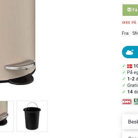
Få
IKKE PÅ
Fra:
5fi
✓
1
✓
På ege
✓
1-2
d
✓
Grati
✓
14
da
Besk