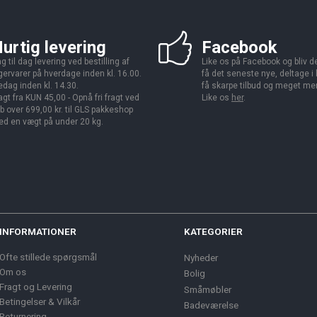
urtig levering
Facebook
g til dag levering ved bestilling af
Like os på Facebook og bliv den
gervarer på hverdage inden kl. 16.00.
få det seneste nye, deltage i
edag inden kl. 14.30.
få skarpe tilbud og meget me
agt fra KUN 45,00 - Opnå fri fragt ved
Like os
her
.
b over 699,00 kr. til GLS pakkeshop
d en vægt på under 20 kg.
INFORMATIONER
KATEGORIER
Ofte stillede spørgsmål
Nyheder
Om os
Bolig
Fragt og Levering
Småmøbler
Betingelser & Vilkår
Badeværelse
Returnering