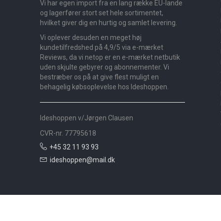
Vi har egen import fra en lang række EU-lande
og lagerfører stort set hele sortimentet,
hvilket giver dig en hurtig og samlet levering.
Vi oplever desuden en meget høj
kundetilfredshed på 4,9/5 via e-mærket
Reviews, da vi netop er en e-mærket netbutik
uden skjulte gebyrer og abonnementer. Vi
bestræber os på at give flest muligt en
behagelig købsoplevelse hos Ideshoppen.
Ideshoppen v/Jørgen Clausen
CVR-nr. 77795618
+45 32 11 93 93
ideshoppen@mail.dk
Nyheder
Bolig
Småmøbler