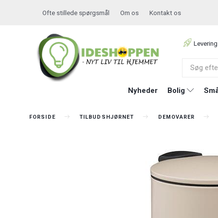
Ofte stillede spørgsmål
Om os
Kontakt os
Levering
Nyheder
Bolig
Små
FORSIDE
TILBUDSHJØRNET
DEMOVARER