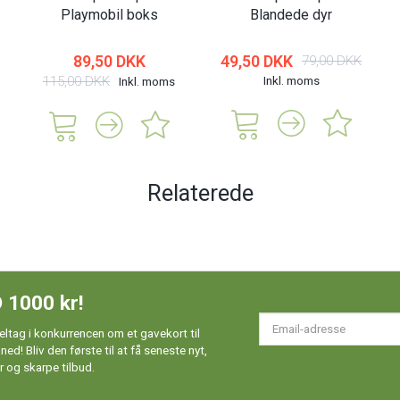
Playmobil boks
Blandede dyr
89,50 DKK
49,50 DKK
79,00 DKK
115,00 DKK
Inkl. moms
Inkl. moms
Relaterede
 1000 kr!
Em
ltag i konkurrencen om et gavekort til
ad
d! Bliv den første til at få seneste nyt,
 og skarpe tilbud.