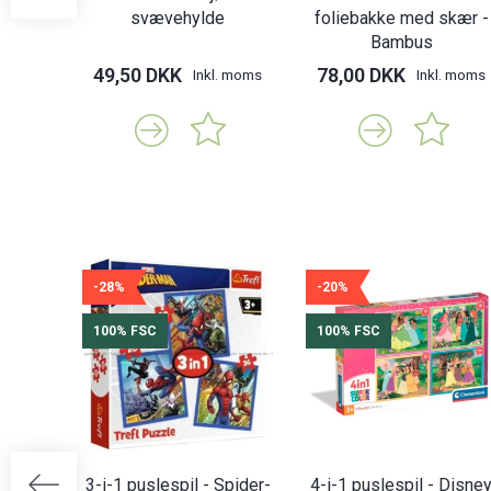
svævehylde
foliebakke med skær -
Bambus
49,50 DKK
78,00 DKK
Inkl. moms
Inkl. moms
-28%
-20%
100% FSC
100% FSC
3-i-1 puslespil - Spider-
4-i-1 puslespil - Disne