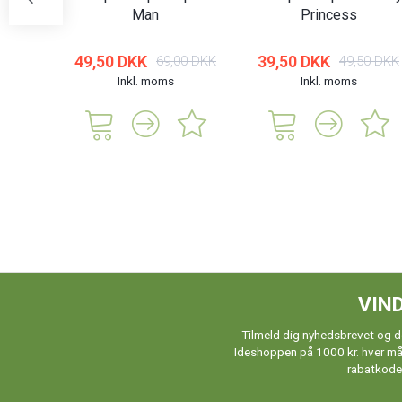
Man
Princess
49,50 DKK
39,50 DKK
69,00 DKK
49,50 DKK
Inkl. moms
Inkl. moms
VIND
Tilmeld dig nyhedsbrevet og de
Ideshoppen på 1000 kr. hver måne
rabatkoder