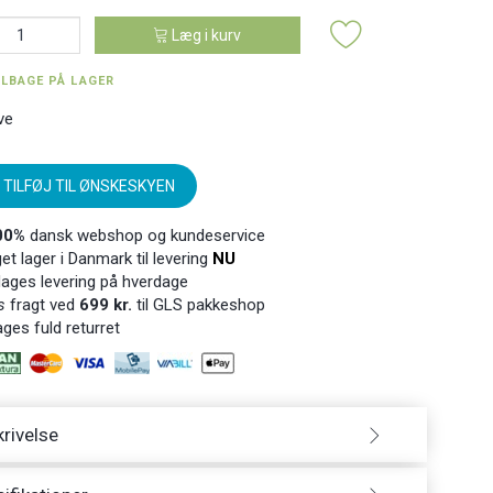
Læg i kurv
ILBAGE PÅ LAGER
ve
TILFØJ TIL ØNSKESKYEN
00%
dansk webshop og kundeservice
t lager i Danmark til levering
NU
ages levering på hverdage
s
fragt ved
699 kr.
til GLS pakkeshop
ges fuld returret
rivelse