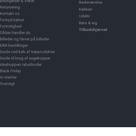
Betingelser & Vilkår
Badeværelse
Returnering
Køkken
Kontakt os
Udeliv
Fortryd købet
Børn & leg
Fortrolighed
Tilbudshjørnet
Sådan handler du
Billeder og farver på billeder
EAN bestillinger
Guide ved køb af træprodukter
Guide til brug af sugekopper
Ideshoppen rabatkoder
Black Friday
Vi støtter
Oversigt