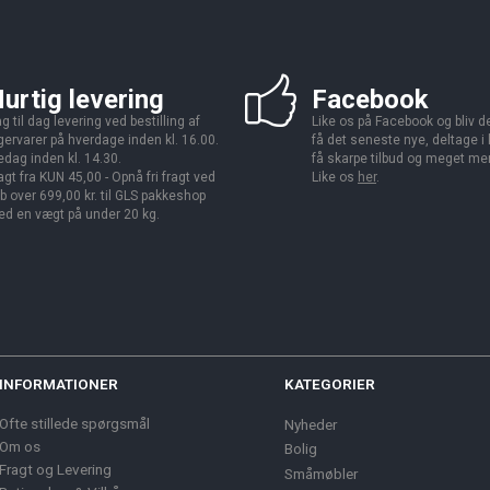
urtig levering
Facebook
g til dag levering ved bestilling af
Like os på Facebook og bliv den
gervarer på hverdage inden kl. 16.00.
få det seneste nye, deltage i
edag inden kl. 14.30.
få skarpe tilbud og meget me
agt fra KUN 45,00 - Opnå fri fragt ved
Like os
her
.
b over 699,00 kr. til GLS pakkeshop
d en vægt på under 20 kg.
INFORMATIONER
KATEGORIER
Ofte stillede spørgsmål
Nyheder
Om os
Bolig
Fragt og Levering
Småmøbler