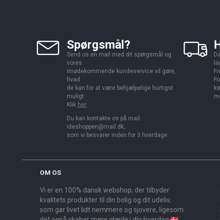
Spørgsmål?
H
Send os en mail med dit spørgsmål og
Da
vores
la
imødekommende kundeservice vil gøre,
Fr
hvad
Fr
de kan for at være behjælpelige hurtigst
kø
muligt.
me
Klik
her
.
Du kan kontakte os på mail:
ideshoppen@mail.dk,
som vi besvarer inden for 3 hverdage.
OM OS
Vi er en 100% dansk webshop, der tilbyder
kvalitets produkter til din bolig og dit udeliv,
som gør livet lidt nemmere og sjovere, ligesom
det også skaber mere glæde i din hverdag