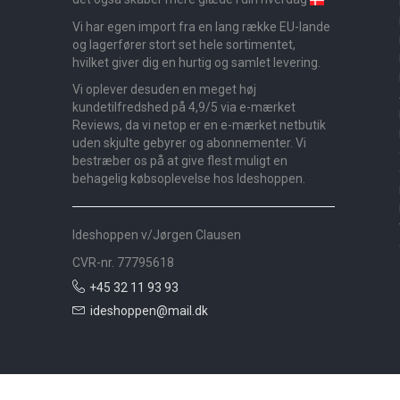
Vi har egen import fra en lang række EU-lande
og lagerfører stort set hele sortimentet,
hvilket giver dig en hurtig og samlet levering.
Vi oplever desuden en meget høj
kundetilfredshed på 4,9/5 via e-mærket
Reviews, da vi netop er en e-mærket netbutik
uden skjulte gebyrer og abonnementer. Vi
bestræber os på at give flest muligt en
behagelig købsoplevelse hos Ideshoppen.
Ideshoppen v/Jørgen Clausen
CVR-nr. 77795618
+45 32 11 93 93
ideshoppen@mail.dk
Nyheder