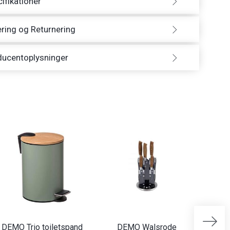
ifikationer
ring og Returnering
ducentoplysninger
DEMO Trio toiletspand
DEMO Walsrode
D