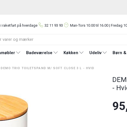
 i raketfart på hverdage
32 11 93 93
Man-Tors
10.00 til 16.00 | Fredag 10
møbler
Badeværelse
Køkken
Udeliv
Børn &
DEMO TRIO TOILETSPAND M/ SOFT CLOSE 3 L - HVID
DEMO
- Hv
95