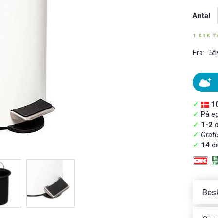
Antal
1 STK T
Fra:
5fi
✓
1
✓
På ege
✓
1-2
d
✓
Grati
✓
14
da
Besk