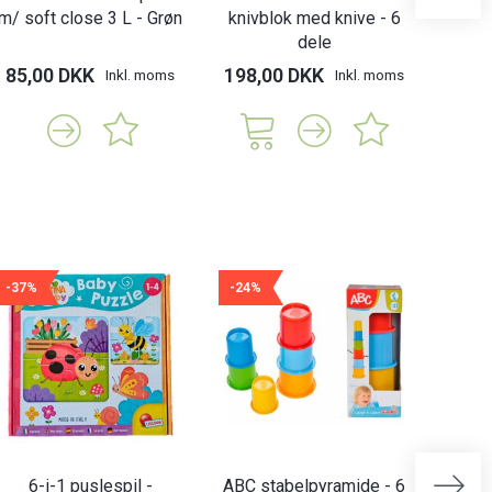
m/ soft close 3 L - Grøn
knivblok med knive - 6
b
dele
85,00 DKK
198,00 DKK
150,
Inkl. moms
Inkl. moms
-37%
-24%
-21%
6-i-1 puslespil -
ABC stabelpyramide - 6
Abrick