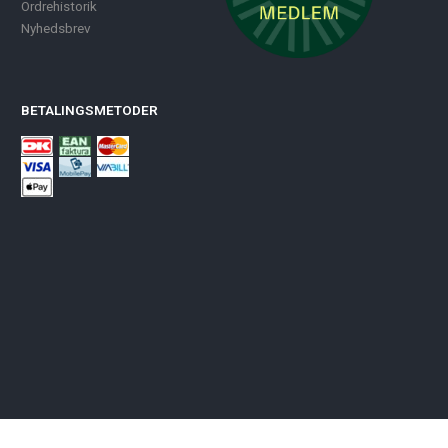
Ordrehistorik
Nyhedsbrev
BETALINGSMETODER