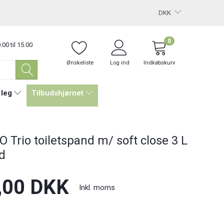
DKK
0
.00 til 15.00
Ønskeliste
Log ind
Indkøbskurv
 leg
Tilbudshjørnet
 Trio toiletspand m/ soft close 3 L
id
,00 DKK
Inkl. moms