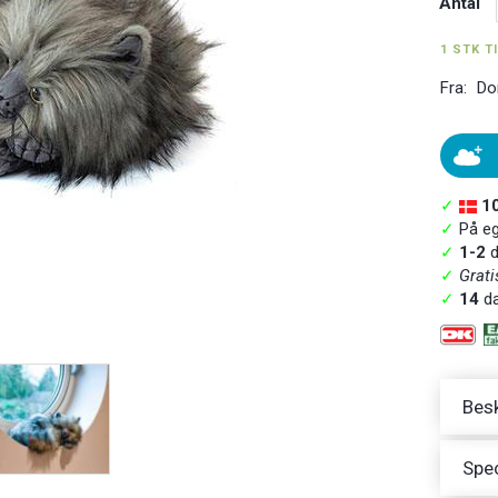
Antal
1 STK T
Fra:
Do
✓
1
✓
På ege
✓
1-2
d
✓
Grati
✓
14
da
Besk
Spec