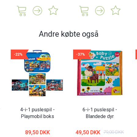
Andre købte også
-22%
-37%
y
4-i-1 puslespil -
6-i-1 puslespil -
Playmobil boks
Blandede dyr
89,50 DKK
49,50 DKK
79,00 DKK