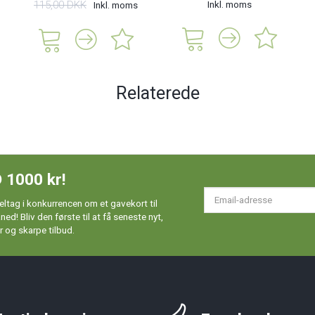
115,00 DKK
Inkl. moms
Inkl. moms
Relaterede
 1000 kr!
Em
ltag i konkurrencen om et gavekort til
ad
d! Bliv den første til at få seneste nyt,
 og skarpe tilbud.