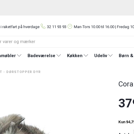
 i raketfart på hverdage
32 11 93 93
Man-Tors
10.00 til 16.00 | Fredag 10
møbler
Badeværelse
Køkken
Udeliv
Børn &
T - DØRSTOPPER DYR
Cora
37