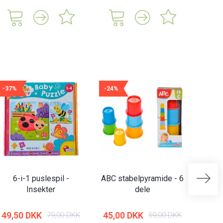
-37%
-24%
-21%
6-i-1 puslespil -
ABC stabelpyramide - 6
Abrick
Insekter
dele
| 
49,50 DKK
45,00 DKK
79,00 DKK
59,00 DKK