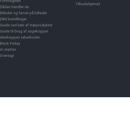
Fortrolighed
Tilbudshjørnet
Sådan handler du
Billeder og farver på billeder
EAN bestillinger
Guide ved køb af træprodukter
Guide til brug af sugekopper
Ideshoppen rabatkoder
Black Friday
Vi støtter
Oversigt