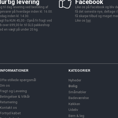
urtig levering
Facebook
g til dag levering ved bestilling af
Like os på Facebook og bliv den
gervarer på hverdage inden kl. 16.00.
få det seneste nye, deltage i
edag inden kl. 14.30.
få skarpe tilbud og meget me
agt fra KUN 45,00 - Opnå fri fragt ved
Like os
her
.
b over 699,00 kr. til GLS pakkeshop
d en vægt på under 20 kg.
INFORMATIONER
KATEGORIER
Ofte stillede spørgsmål
Nyheder
Om os
Bolig
Fragt og Levering
Småmøbler
Betingelser & Vilkår
Badeværelse
Returnering
Køkken
Kontakt os
Udeliv
Fortryd købet
Børn & leg