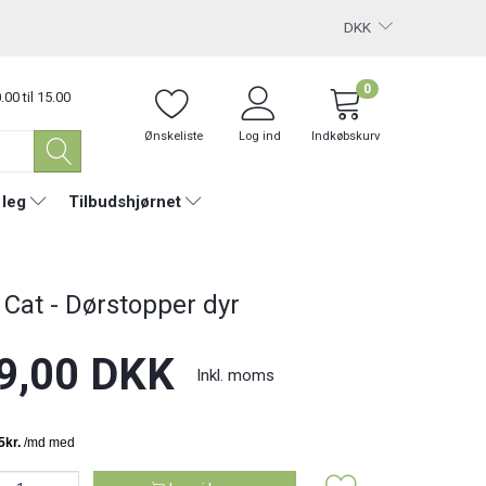
DKK
0
.00 til 15.00
Ønskeliste
Log ind
Indkøbskurv
 leg
Tilbudshjørnet
 Cat - Dørstopper dyr
9,00 DKK
Inkl. moms