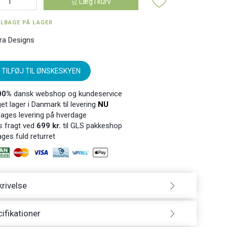
Læg i kurv
ILBAGE PÅ LAGER
ra Designs
TILFØJ TIL ØNSKESKYEN
00%
dansk webshop og kundeservice
t lager i Danmark til levering
NU
ages levering på hverdage
s
fragt ved
699 kr.
til GLS pakkeshop
ges fuld returret
rivelse
ifikationer