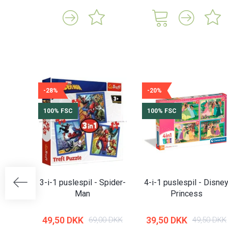
-28%
-20%
100% FSC
100% FSC
3-i-1 puslespil - Spider-
4-i-1 puslespil - Disne
Man
Princess
49,50 DKK
39,50 DKK
69,00 DKK
49,50 DKK