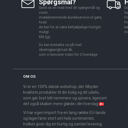
Spørgsmål?
H
Send os en mail med dit spørgsmål og
Da
vores
la
imødekommende kundeservice vil gøre,
Fr
hvad
Fr
de kan for at være behjælpelige hurtigst
kø
muligt.
me
Klik
her
.
Du kan kontakte os på mail:
ideshoppen@mail.dk,
som vi besvarer inden for 3 hverdage.
OM OS
Vi er en 100% dansk webshop, der tilbyder
kvalitets produkter til din bolig og dit udeliv,
som gør livet lidt nemmere og sjovere, ligesom
det også skaber mere glæde i din hverdag
Vi har egen import fra en lang række EU-lande
og lagerfører stort set hele sortimentet,
hvilket giver dig en hurtig og samlet levering.