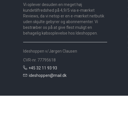
Vi oplever desuden en meget høj
kundetilfredshed på 4,9/5 via e-mærket
Reviews, da vi netop er en e-mærket netbutik
uden skjulte gebyrer og abonnementer. Vi
bestræber os på at give flest muligt en
behagelig købsoplevelse hos Ideshoppen.
Ideshoppen v/Jørgen Clausen
CVR-nr. 77795618
+45 32 11 93 93
ideshoppen@mail.dk
Nyheder
Bolig
Småmøbler
Badeværelse
Køkken