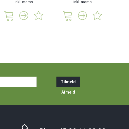
Inkl. moms
Inkl. moms
285,
ail-
Tilmeld
resse
Afmeld