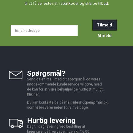
til at få seneste nyt, rabatkoder og skarpe tilbud.
Tilmeld
Email-
adresse
Afmeld
Spørgsmål?
Send os en mail med dit spørgsmål og vores
imødekommende kundeservice vil gøre, hvad
de kan for at være behjælpelige hurtigst muligt.
Klik
her
.
Du kan kontakte os på mail:
ideshoppen@mail.dk,
som vi besvarer inden for 3 hverdage.
Hurtig levering
Dag til dag levering ved bestilling af
lagervarer på hverdage inden kl. 16.00.