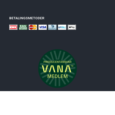
BETALINGSMETODER
Nyheder
Bolig
Småmøbler
Badeværelse