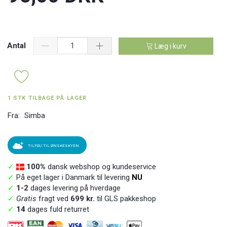
Antal
Læg i kurv
1 STK TILBAGE PÅ LAGER
Fra:
Simba
TILFØJ TIL ØNSKESKYEN
✓
100%
dansk webshop og kundeservice
✓
På eget lager i Danmark til levering
NU
✓
1-2
dages levering på hverdage
✓
Gratis
fragt ved
699 kr.
til GLS pakkeshop
✓
14
dages fuld returret