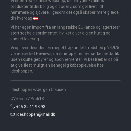
Vi er en 100% dansk webshop, der tilbyder kvalitets
produkter til din bolig og dit udeliv, som gør livet lidt
nemmere og sjovere, ligesom det også skaber mere glæde i
din hverdag
Vi har egen import fra en lang række EU-lande og lagerfører
stort set hele sortimentet, hvilket giver dig en hurtig og
samlet levering.
Vi oplever desuden en meget høj kundetilfredshed på 4,9/5
via e-mærket Reviews, da vi netop er en e-mærket netbutik
uden skjulte gebyrer og abonnementer. Vi bestræber os på
at give flest muligt en behagelig købsoplevelse hos
Ideshoppen.
Ideshoppen v/Jørgen Clausen
CVR-nr. 77795618
+45 32 11 93 93
ideshoppen@mail.dk