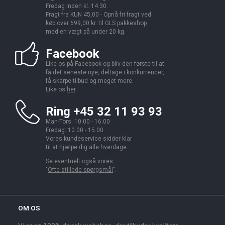
Fredag inden kl. 14.30.
Fragt fra KUN 45,00 - Opnå fri fragt ved
køb over 699,00 kr. til GLS pakkeshop
med en vægt på under 20 kg.
Facebook
Like os på Facebook og bliv den første til at
få det seneste nye, deltage i konkurrencer,
få skarpe tilbud og meget mere.
Like os
her
.
Ring +45 32 11 93 93
Man-Tors: 10.00 - 16.00
Fredag: 10.00 - 15.00
Vores kundeservice sidder klar
til at hjælpe dig alle hverdage.
Se eventuelt også vores
"
Ofte stillede spørgsmål
".
OM OS