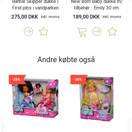
Barbie Skipper dukke |
New Born Baby dukke m/
First jobs i vandparken
tilbehør - Emily 30 cm.
275,00 DKK
189,00 DKK
Inkl. moms
Inkl. moms
Andre købte også
-28%
-34%