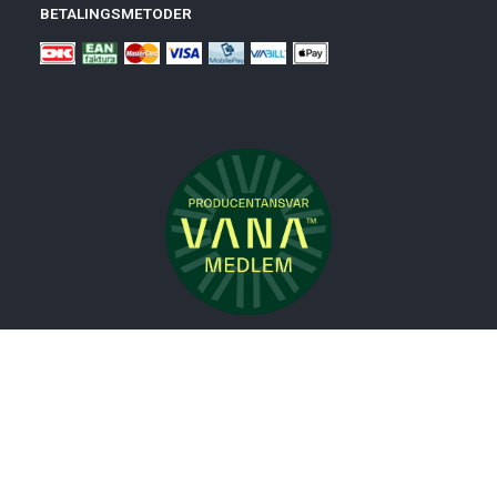
BETALINGSMETODER
Nyheder
Bolig
Småmøbler
Badeværelse
Køkken
Udeliv
Måtter