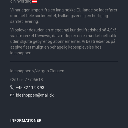
din hverdag
Vi har egen import fra en lang række EU-lande og lagerfører
stort set hele sortimentet, hvilket giver dig en hurtig og
samlet levering.
Vi oplever desuden en meget høj kundetilfredshed på 4,9/5
via e-mærket Reviews, da vi netop er en e-mærket netbutik
uden skjulte gebyrer og abonnementer. Vi bestræber os på
at give flest muligt en behagelig købsoplevelse hos
Ideshoppen.
Ideshoppen v/Jørgen Clausen
CVR-nr. 77795618
+45 32 11 93 93
ideshoppen@mail.dk
INFORMATIONER