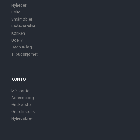
Nyheder
Bolig
Småmøbler
Badeværelse
Køkken
Udeliv
Børn & leg
Tilbudshjørnet
KONTO
Min konto
Adressebog
Ønskeliste
Ordrehistorik
Nyhedsbrev