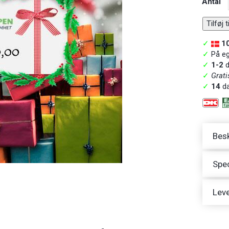
Antal
Tilføj 
✓
1
✓
På ege
✓
1-2
d
✓
Grati
✓
14
da
Besk
Spec
Leve