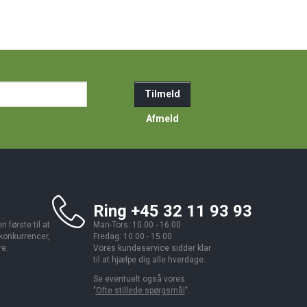
ail-
Tilmeld
resse
Afmeld
Ring +45 32 11 93 93
 første til at
Man-Tors: 10.00 - 16.00
 konkurrencer,
Fredag: 10.00 - 15.00
re.
Vores kundeservice sidder klar
til at hjælpe dig alle hverdage.
Se eventuelt også vores
"
Ofte stillede spørgsmål
".