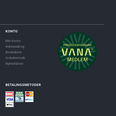
KONTO
Min konto
Adressebog
Ønskeliste
Ordrehistorik
Nyhedsbrev
BETALINGSMETODER