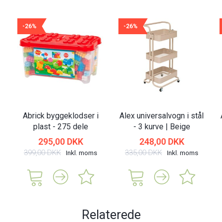
-26%
-26%
Abrick byggeklodser i
Alex universalvogn i stål
plast - 275 dele
- 3 kurve | Beige
295,00 DKK
248,00 DKK
399,00 DKK
335,00 DKK
Inkl. moms
Inkl. moms
Relaterede