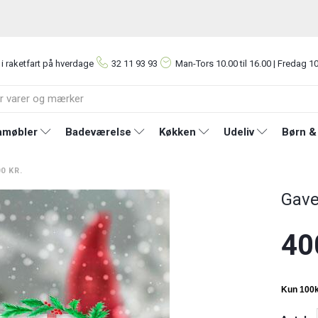
 i raketfart på hverdage
32 11 93 93
Man-Tors
10.00 til 16.00 | Fredag 10
møbler
Badeværelse
Køkken
Udeliv
Børn &
0 KR.
Gave
40