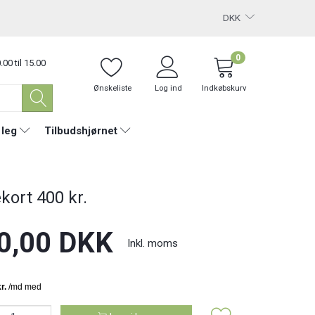
DKK
0
.00 til 15.00
Ønskeliste
Log ind
Indkøbskurv
 leg
Tilbudshjørnet
kort 400 kr.
0,00 DKK
Inkl. moms