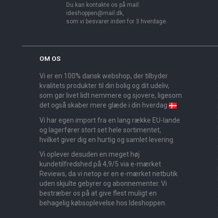
Du kan kontakte os på mail:
ideshoppen@mail.dk,
som vi besvarer inden for 3 hverdage.
OM OS
Vi er en 100% dansk webshop, der tilbyder
kvalitets produkter til din bolig og dit udeliv,
som gør livet lidt nemmere og sjovere, ligesom
det også skaber mere glæde i din hverdag
Vi har egen import fra en lang række EU-lande
og lagerfører stort set hele sortimentet,
hvilket giver dig en hurtig og samlet levering.
Vi oplever desuden en meget høj
kundetilfredshed på 4,9/5 via e-mærket
Reviews, da vi netop er en e-mærket netbutik
uden skjulte gebyrer og abonnementer. Vi
bestræber os på at give flest muligt en
behagelig købsoplevelse hos Ideshoppen.