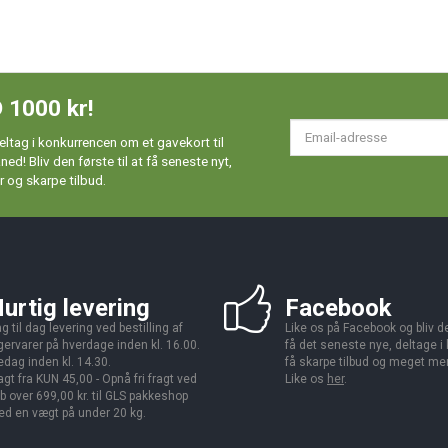
 1000 kr!
Em
ltag i konkurrencen om et gavekort til
ad
d! Bliv den første til at få seneste nyt,
 og skarpe tilbud.
urtig levering
Facebook
g til dag levering ved bestilling af
Like os på Facebook og bliv den
gervarer på hverdage inden kl. 16.00.
få det seneste nye, deltage i
edag inden kl. 14.30.
få skarpe tilbud og meget me
agt fra KUN 45,00 - Opnå fri fragt ved
Like os
her
.
b over 699,00 kr. til GLS pakkeshop
d en vægt på under 20 kg.