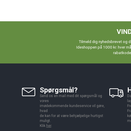
VIND
Tilmeld dig nyhedsbrevet og de
Ideshoppen på 1000 kr. hver måne
rabatkoder
Spørgsmål?
H
Send os en mail med dit spørgsmål og
Da
vores
la
imødekommende kundeservice vil gøre,
Fr
hvad
Fr
de kan for at være behjælpelige hurtigst
kø
muligt.
me
Klik
her
.