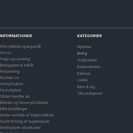
INFORMATIONER
KATEGORIER
Ofte stillede spørgsmål
Nyheder
Om os
Bolig
Fragt og Levering
Småmøbler
Betingelser & Vilkår
Badeværelse
Returnering
Køkken
Kontakt os
Udeliv
Fortryd købet
Børn & leg
Fortrolighed
Tilbudshjørnet
Sådan handler du
Billeder og farver på billeder
EAN bestillinger
Guide ved køb af træprodukter
Guide til brug af sugekopper
Ideshoppen rabatkoder