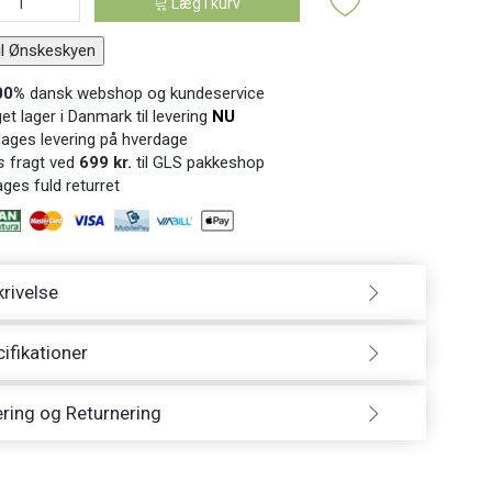
Læg i kurv
til Ønskeskyen
00%
dansk webshop og kundeservice
t lager i Danmark til levering
NU
ages levering på hverdage
s
fragt ved
699 kr.
til GLS pakkeshop
ges fuld returret
rivelse
ifikationer
ring og Returnering