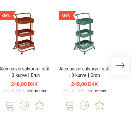
-26%
-26%
-26%
Alex universalvogn i stål
Alex universalvogn i stål
Alex u
- 3 kurve | Brun
- 3 kurve | Grøn
-
248,00 DKK
248,00 DKK
335,00 DKK
335,00 DKK
335,
Inkl. moms
Inkl. moms