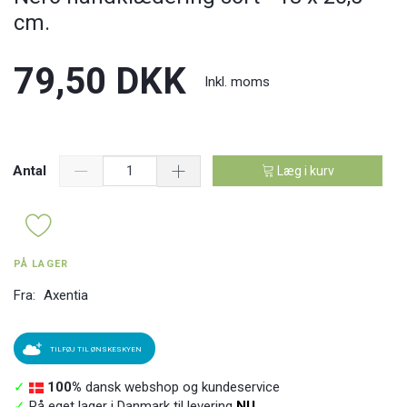
cm.
79,50 DKK
Inkl. moms
Antal
Læg i kurv
PÅ LAGER
Fra:
Axentia
TILFØJ TIL ØNSKESKYEN
✓
100%
dansk webshop og kundeservice
✓
På eget lager i Danmark til levering
NU