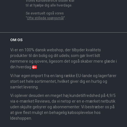
Vores kundeservice sidder klar
til at hjælpe dig alle hverdage.
Se eventuelt også vores
"
Ofte stillede spørgsmål
".
OM OS
Vi er en 100% dansk webshop, der tilbyder kvalitets
produkter til din bolig og dit udeliv, som gør livet lidt
nemmere og sjovere, ligesom det også skaber mere glæde i
din hverdag
Vi har egen import fra en lang række EU-lande og lagerfører
stort set hele sortimentet, hvilket giver dig en hurtig og
samlet levering.
Vi oplever desuden en meget høj kundetilfredshed på 4,9/5
via e-mærket Reviews, da vi netop er en e-mærket netbutik
uden skjulte gebyrer og abonnementer. Vi bestræber os på
at give flest muligt en behagelig købsoplevelse hos
Ideshoppen.