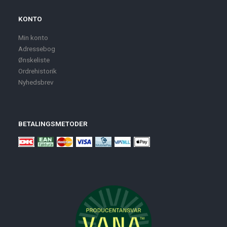
KONTO
Min konto
Adressebog
Ønskeliste
Ordrehistorik
Nyhedsbrev
BETALINGSMETODER