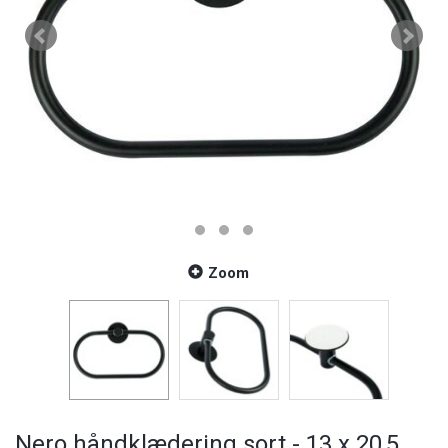
Zoom
Nero håndklædering sort - 13 x 20,5