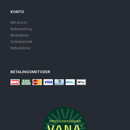
KONTO
Min konto
Adressebog
Ønskeliste
Ordrehistorik
Nyhedsbrev
BETALINGSMETODER