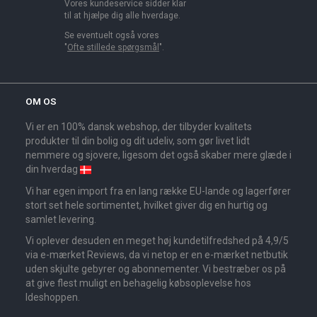
Vores kundeservice sidder klar
til at hjælpe dig alle hverdage.
Se eventuelt også vores
"
Ofte stillede spørgsmål
".
OM OS
Vi er en 100% dansk webshop, der tilbyder kvalitets
produkter til din bolig og dit udeliv, som gør livet lidt
nemmere og sjovere, ligesom det også skaber mere glæde i
din hverdag
Vi har egen import fra en lang række EU-lande og lagerfører
stort set hele sortimentet, hvilket giver dig en hurtig og
samlet levering.
Vi oplever desuden en meget høj kundetilfredshed på 4,9/5
via e-mærket Reviews, da vi netop er en e-mærket netbutik
uden skjulte gebyrer og abonnementer. Vi bestræber os på
at give flest muligt en behagelig købsoplevelse hos
Ideshoppen.