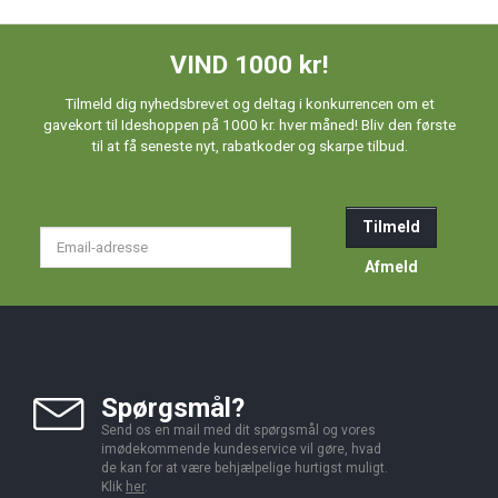
VIND 1000 kr!
Tilmeld dig nyhedsbrevet og deltag i konkurrencen om et
gavekort til Ideshoppen på 1000 kr. hver måned! Bliv den første
til at få seneste nyt, rabatkoder og skarpe tilbud.
Tilmeld
Email-
adresse
Afmeld
Spørgsmål?
Send os en mail med dit spørgsmål og vores
imødekommende kundeservice vil gøre, hvad
de kan for at være behjælpelige hurtigst muligt.
Klik
her
.