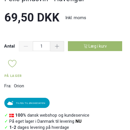
69,50 DKK
Inkl. moms
Antal
Læg i kurv
PÅ LAGER
Fra:
Orion
TILFØJ TIL ØNSKESKYEN
✓
100%
dansk webshop og kundeservice
✓
På eget lager i Danmark til levering
NU
✓
1-2
dages levering på hverdage