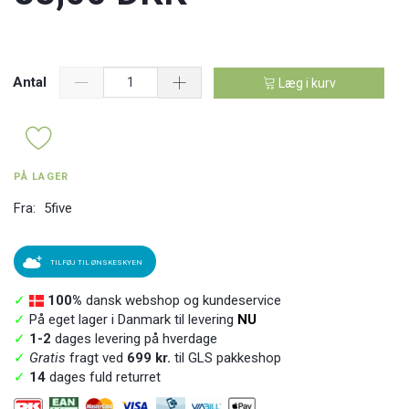
Antal
Læg i kurv
PÅ LAGER
Fra:
5five
TILFØJ TIL ØNSKESKYEN
✓
100%
dansk webshop og kundeservice
✓
På eget lager i Danmark til levering
NU
✓
1-2
dages levering på hverdage
✓
Gratis
fragt ved
699 kr.
til GLS pakkeshop
✓
14
dages fuld returret