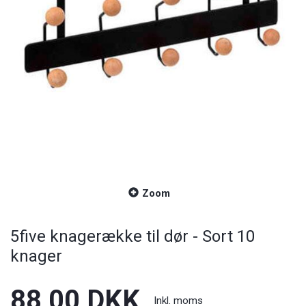
Zoom
5five knagerække til dør - Sort 10
knager
88,00 DKK
Inkl. moms