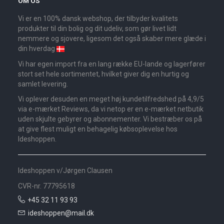
OM OS
Vi er en 100% dansk webshop, der tilbyder kvalitets
produkter til din bolig og dit udeliv, som gør livet lidt
nemmere og sjovere, ligesom det også skaber mere glæde i
din hverdag
Vi har egen import fra en lang række EU-lande og lagerfører
stort set hele sortimentet, hvilket giver dig en hurtig og
samlet levering.
Vi oplever desuden en meget høj kundetilfredshed på 4,9/5
via e-mærket Reviews, da vi netop er en e-mærket netbutik
uden skjulte gebyrer og abonnementer. Vi bestræber os på
at give flest muligt en behagelig købsoplevelse hos
Ideshoppen.
Ideshoppen v/Jørgen Clausen
CVR-nr. 77795618
+45 32 11 93 93
ideshoppen@mail.dk