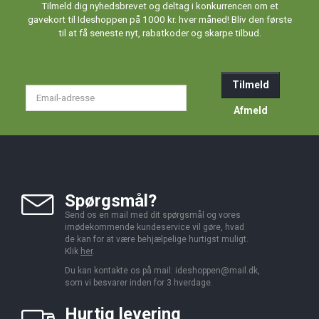
Tilmeld dig nyhedsbrevet og deltag i konkurrencen om et
gavekort til Ideshoppen på 1000 kr. hver måned! Bliv den første
til at få seneste nyt, rabatkoder og skarpe tilbud.
Tilmeld
Email-
adresse
Afmeld
Spørgsmål?
Send os en mail med dit spørgsmål og vores
imødekommende kundeservice vil gøre, hvad
de kan for at være behjælpelige hurtigst muligt.
Klik
her
.
Du kan kontakte os på mail:
ideshoppen@mail.dk,
som vi besvarer inden for 3 hverdage.
Hurtig levering