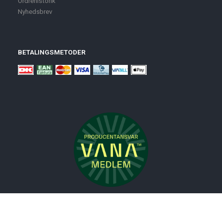
Ordrehistorik
Nyhedsbrev
BETALINGSMETODER
Nyheder
Bolig
Småmøbler