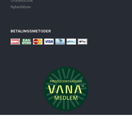
Ordrehistorik
Nyhedsbrev
BETALINGSMETODER
Nyheder
Bolig
Småmøbler