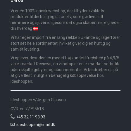
OM OS
Vi er en 100% dansk webshop, der tilbyder kvalitets
produkter til din bolig og dit udeliv, som gør livet lidt
nemmere og sjovere, ligesom det også skaber mere glæde i
din hverdag
Vi har egen import fra en lang række EU-lande og lagerfører
stort set hele sortimentet, hvilket giver dig en hurtig og
samlet levering.
Vi oplever desuden en meget høj kundetilfredshed på 4,9/5
via e-mærket Reviews, da vi netop er en e-mærket netbutik
uden skjulte gebyrer og abonnementer. Vi bestræber os på
at give flest muligt en behagelig købsoplevelse hos
Ideshoppen.
Ideshoppen v/Jørgen Clausen
CVR-nr. 77795618
+45 32 11 93 93
ideshoppen@mail.dk