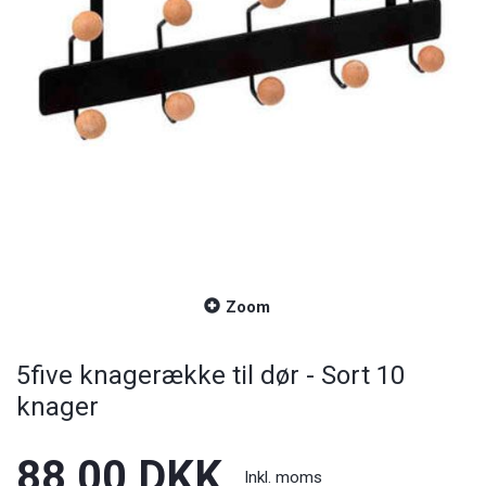
Zoom
5five knagerække til dør - Sort 10
knager
88,00 DKK
Inkl. moms