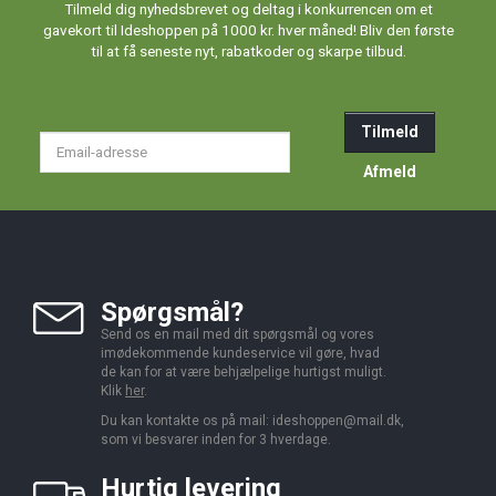
Tilmeld dig nyhedsbrevet og deltag i konkurrencen om et
gavekort til Ideshoppen på 1000 kr. hver måned! Bliv den første
til at få seneste nyt, rabatkoder og skarpe tilbud.
Tilmeld
Email-
adresse
Afmeld
Spørgsmål?
Send os en mail med dit spørgsmål og vores
imødekommende kundeservice vil gøre, hvad
de kan for at være behjælpelige hurtigst muligt.
Klik
her
.
Du kan kontakte os på mail:
ideshoppen@mail.dk,
som vi besvarer inden for 3 hverdage.
Hurtig levering