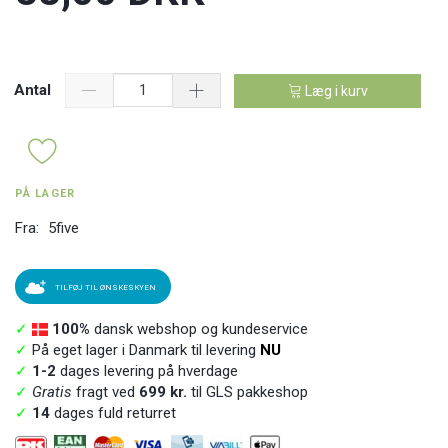
Antal
Læg i kurv
PÅ LAGER
Fra:
5five
TILFØJ TIL ØNSKESKYEN
✓
100%
dansk webshop og kundeservice
✓
På eget lager i Danmark til levering
NU
✓
1-2
dages levering på hverdage
✓
Gratis
fragt ved
699 kr.
til GLS pakkeshop
✓
14
dages fuld returret