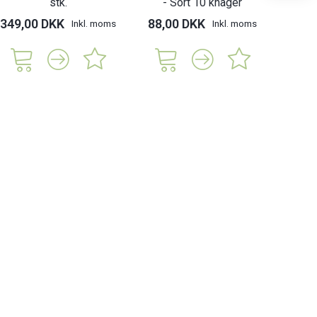
stk.
- Sort 10 knager
dør
349,00 DKK
88,00 DKK
85,
Inkl. moms
Inkl. moms