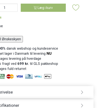
Læg i kurv
ER
ve
til Ønskeskyen
00%
dansk webshop og kundeservice
t lager i Danmark til levering
NU
ages levering på hverdage
s
fragt ved
699 kr.
til GLS pakkeshop
ges fuld returret
rivelse
ifikationer