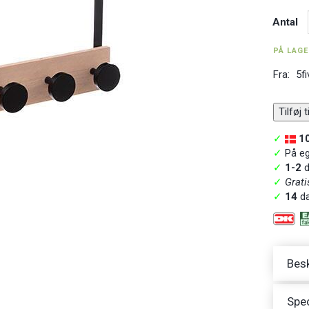
Antal
PÅ LAG
Fra:
5fi
Tilføj 
✓
1
✓
På ege
✓
1-2
d
✓
Grati
✓
14
da
Besk
Spec