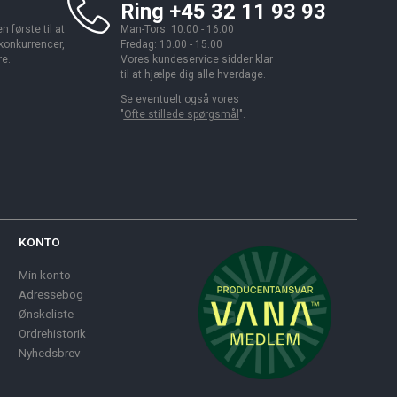
Ring +45 32 11 93 93
 første til at
Man-Tors: 10.00 - 16.00
 konkurrencer,
Fredag: 10.00 - 15.00
re.
Vores kundeservice sidder klar
til at hjælpe dig alle hverdage.
Se eventuelt også vores
"
Ofte stillede spørgsmål
".
KONTO
Min konto
Adressebog
Ønskeliste
Ordrehistorik
Nyhedsbrev