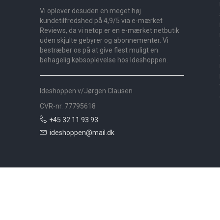
Vi oplever desuden en meget høj
kundetilfredshed på 4,9/5 via e-mærket
Reviews, da vi netop er en e-mærket netbutik
uden skjulte gebyrer og abonnementer. Vi
bestræber os på at give flest muligt en
behagelig købsoplevelse hos Ideshoppen.
Ideshoppen v/Jørgen Clausen
CVR-nr. 77795618
+45 32 11 93 93
ideshoppen@mail.dk
Nyheder
Bolig
Småmøbler
Badeværelse
Køkken