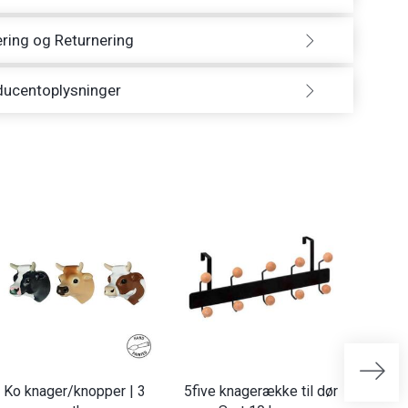
ring og Returnering
ducentoplysninger
Ko knager/knopper | 3
5five knagerække til dør
Natur