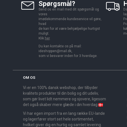
Spørgsmål?
H
Send os en mail med dit spørgsmål og
Da
vores
la
imødekommende kundeservice vil gøre,
Fr
hvad
Fr
de kan for at være behjælpelige hurtigst
kø
muligt.
me
Klik
her
.
Du kan kontakte os på mail:
ideshoppen@mail.dk,
som vi besvarer inden for 3 hverdage.
OM OS
Vi er en 100% dansk webshop, der tilbyder
kvalitets produkter til din bolig og dit udeliv,
som gør livet lidt nemmere og sjovere, ligesom
det også skaber mere glæde i din hverdag
Vi har egen import fra en lang række EU-lande
og lagerfører stort set hele sortimentet,
hvilket giver dig en hurtig og samlet levering.