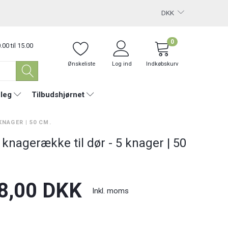
DKK
0
.00 til 15.00
Ønskeliste
Log ind
Indkøbskurv
 leg
Tilbudshjørnet
KNAGER | 50 CM.
knagerække til dør - 5 knager | 50
8,00 DKK
Inkl. moms