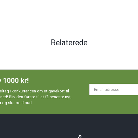
Relaterede
 1000 kr!
Em
ltag i konkurrencen om et gavekort til
ad
d! Bliv den første til at få seneste nyt,
 og skarpe tilbud.