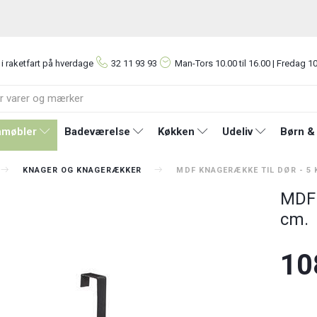
 i raketfart på hverdage
32 11 93 93
Man-Tors
10.00 til 16.00 | Fredag 10
møbler
Badeværelse
Køkken
Udeliv
Børn &
KNAGER OG KNAGERÆKKER
MDF KNAGERÆKKE TIL DØR - 5 
MDF 
cm.
10