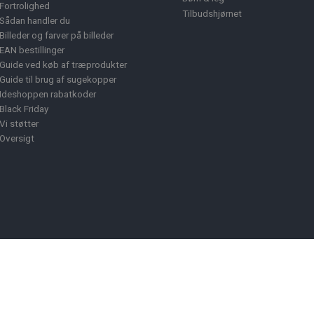
Fortrolighed
Tilbudshjørnet
Sådan handler du
Billeder og farver på billeder
EAN bestillinger
Guide ved køb af træprodukter
Guide til brug af sugekopper
Ideshoppen rabatkoder
Black Friday
Vi støtter
Oversigt