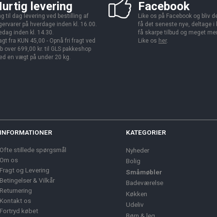
urtig levering
Facebook
g til dag levering ved bestilling af
Like os på Facebook og bliv den
gervarer på hverdage inden kl. 16.00.
få det seneste nye, deltage i
edag inden kl. 14.30.
få skarpe tilbud og meget me
agt fra KUN 45,00 - Opnå fri fragt ved
Like os
her
.
b over 699,00 kr. til GLS pakkeshop
d en vægt på under 20 kg.
INFORMATIONER
KATEGORIER
Ofte stillede spørgsmål
Nyheder
Om os
Bolig
Fragt og Levering
Småmøbler
Betingelser & Vilkår
Badeværelse
Returnering
Køkken
Kontakt os
Udeliv
Fortryd købet
Børn & leg