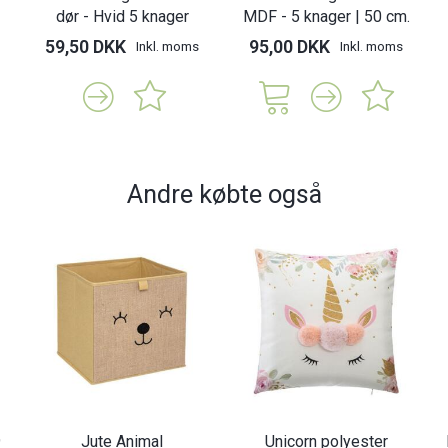
dør - Hvid 5 knager
MDF - 5 knager | 50 cm.
59,50 DKK
95,00 DKK
Inkl. moms
Inkl. moms
Andre købte også
9
Jute Animal
Unicorn polyester