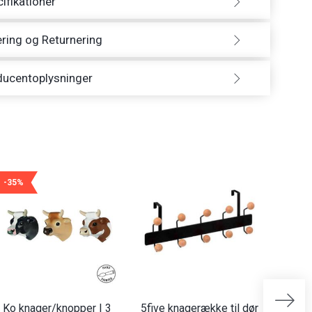
ifikationer
ring og Returnering
ducentoplysninger
-35%
Ko knager/knopper | 3
5five knagerække til dør
Natur