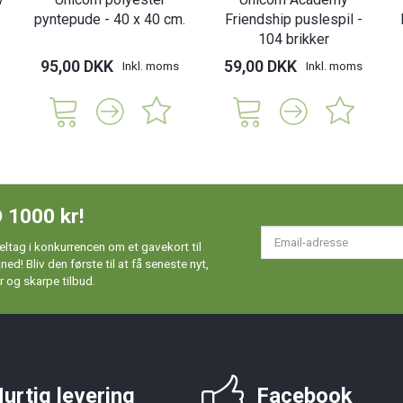
pyntepude - 40 x 40 cm.
Friendship puslespil -
104 brikker
95,00 DKK
59,00 DKK
Inkl. moms
Inkl. moms
 1000 kr!
Em
ltag i konkurrencen om et gavekort til
ad
d! Bliv den første til at få seneste nyt,
 og skarpe tilbud.
urtig levering
Facebook