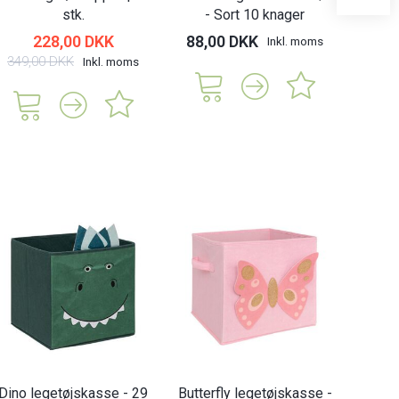
stk.
- Sort 10 knager
dør
228,00 DKK
88,00 DKK
85,
Inkl. moms
349,00 DKK
Inkl. moms
Dino legetøjskasse - 29
Butterfly legetøjskasse -