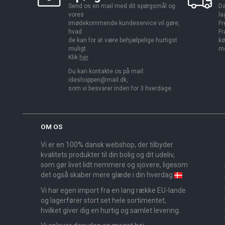
Send os en mail med dit spørgsmål og
Da
vores
la
imødekommende kundeservice vil gøre,
Fr
hvad
Fr
de kan for at være behjælpelige hurtigst
kø
muligt.
me
Klik
her
.
Du kan kontakte os på mail:
ideshoppen@mail.dk,
som vi besvarer inden for 3 hverdage.
OM OS
Vi er en 100% dansk webshop, der tilbyder
kvalitets produkter til din bolig og dit udeliv,
som gør livet lidt nemmere og sjovere, ligesom
det også skaber mere glæde i din hverdag
Vi har egen import fra en lang række EU-lande
og lagerfører stort set hele sortimentet,
hvilket giver dig en hurtig og samlet levering.