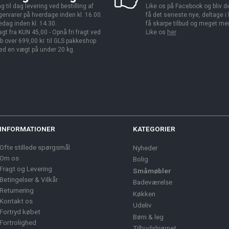
g til dag levering ved bestilling af
Like os på Facebook og bliv den
gervarer på hverdage inden kl. 16.00.
få det seneste nye, deltage i
edag inden kl. 14.30.
få skarpe tilbud og meget me
agt fra KUN 45,00 - Opnå fri fragt ved
Like os
her
.
b over 699,00 kr. til GLS pakkeshop
d en vægt på under 20 kg.
INFORMATIONER
KATEGORIER
Ofte stillede spørgsmål
Nyheder
Om os
Bolig
Fragt og Levering
Småmøbler
Betingelser & Vilkår
Badeværelse
Returnering
Køkken
Kontakt os
Udeliv
Fortryd købet
Børn & leg
Fortrolighed
Tilbudshjørnet