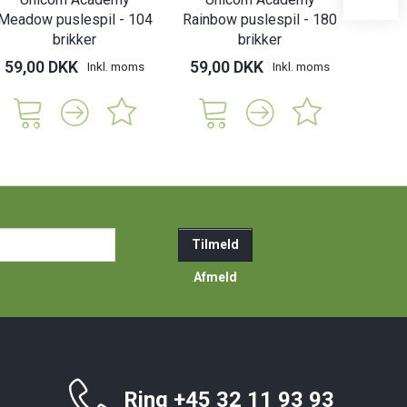
Meadow puslespil - 104
Rainbow puslespil - 180
pusle
brikker
brikker
59,00 DKK
59,00 DKK
59,
Inkl. moms
Inkl. moms
ail-
Tilmeld
resse
Afmeld
Ring +45 32 11 93 93