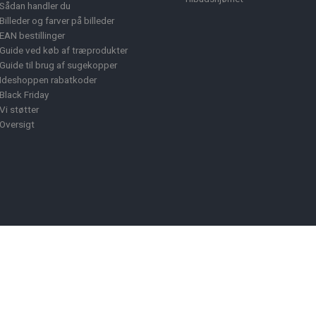
Sådan handler du
Billeder og farver på billeder
EAN bestillinger
Guide ved køb af træprodukter
Guide til brug af sugekopper
Ideshoppen rabatkoder
Black Friday
Vi støtter
Oversigt