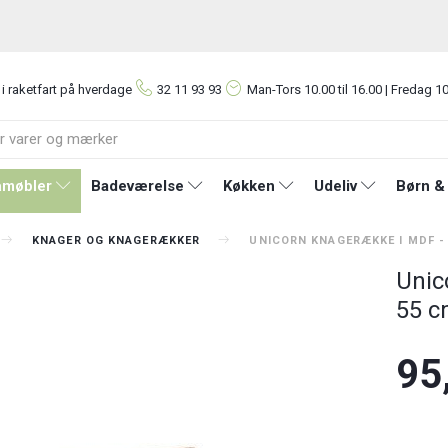
 i raketfart på hverdage
32 11 93 93
Man-Tors
10.00 til 16.00 | Fredag 10
møbler
Badeværelse
Køkken
Udeliv
Børn &
KNAGER OG KNAGERÆKKER
UNICORN KNAGERÆKKE I MDF - 
Unic
55 c
95