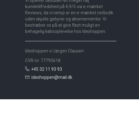
Vi oplever desuden en meget høj
kundetilfredshed på 4,9/5 via e-mærket
Reviews, da vi netop er en e-mærket netbutik
uden skjulte gebyrer og abonnementer. Vi
bestræber os på at give flest muligt en
behagelig købsoplevelse hos Ideshoppen.
Ideshoppen v/Jørgen Clausen
CVR-nr. 77795618
+45 32 11 93 93
ideshoppen@mail.dk
Nyheder
Bolig
Småmøbler
Badeværelse
Køkken
Udeliv