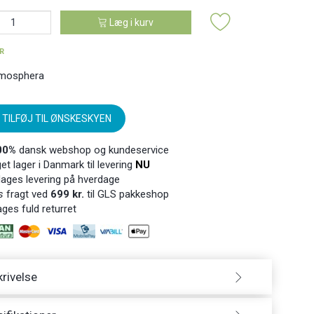
Læg i kurv
ER
mosphera
TILFØJ TIL ØNSKESKYEN
00%
dansk webshop og kundeservice
t lager i Danmark til levering
NU
ages levering på hverdage
s
fragt ved
699 kr.
til GLS pakkeshop
ges fuld returret
rivelse