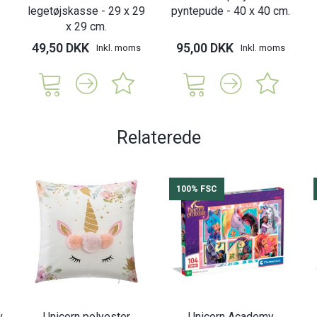
legetøjskasse - 29 x 29
pyntepude - 40 x 40 cm.
x 29 cm.
49,50 DKK
95,00 DKK
Inkl. moms
Inkl. moms
Relaterede
100% FSC
v
Unicorn polyester
Unicorn Academy