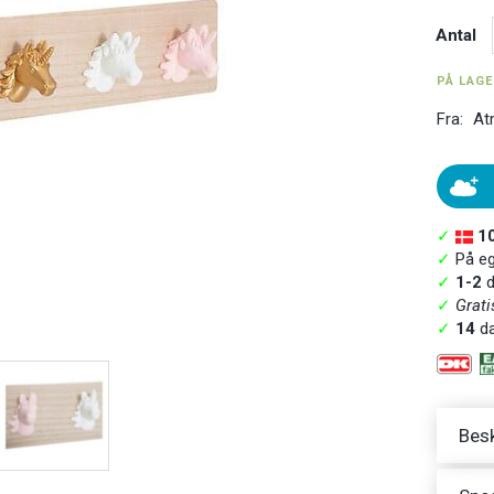
Antal
PÅ LAG
Fra:
At
✓
1
✓
På ege
✓
1-2
d
✓
Grati
✓
14
da
Besk