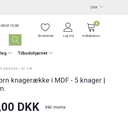
DKK
0
.00 til 15.00
Ønskeliste
Log ind
Indkøbskurv
 leg
Tilbudshjørnet
5 KNAGER | 55 CM.
orn knagerække i MDF - 5 knager |
m.
,00 DKK
Inkl. moms