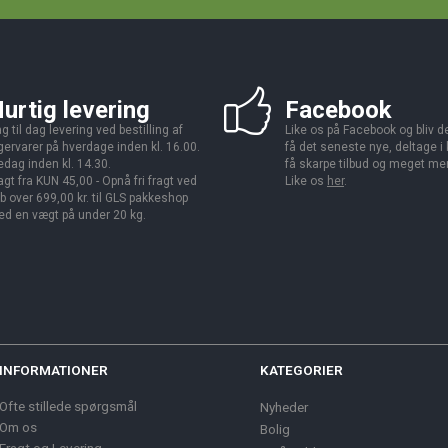
urtig levering
Facebook
g til dag levering ved bestilling af
Like os på Facebook og bliv den
gervarer på hverdage inden kl. 16.00.
få det seneste nye, deltage i
edag inden kl. 14.30.
få skarpe tilbud og meget me
agt fra KUN 45,00 - Opnå fri fragt ved
Like os
her
.
b over 699,00 kr. til GLS pakkeshop
d en vægt på under 20 kg.
INFORMATIONER
KATEGORIER
Ofte stillede spørgsmål
Nyheder
Om os
Bolig