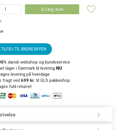
Læg i kurv
ER
ve
TILFØJ TIL ØNSKESKYEN
00%
dansk webshop og kundeservice
t lager i Danmark til levering
NU
ages levering på hverdage
s
fragt ved
699 kr.
til GLS pakkeshop
ges fuld returret
rivelse