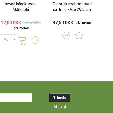
Hawaii håndklæde -
Plast skærebræt med
Mørkeblå
saftrille - Grå 29,5 cm.
12,00 DKK
47,50 DKK
19,75 DKK
Inkl. moms
Inkl. moms
ail-
Tilmeld
resse
Afmeld