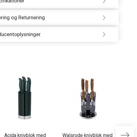
ifikationer
ring og Returnering
ducentoplysninger
Acida knivblok med
Walsrode knivblok med
Berg