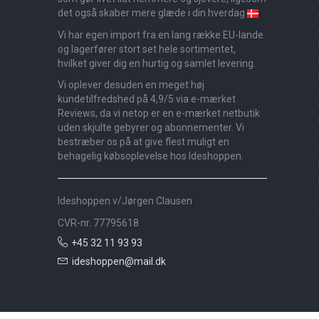
det også skaber mere glæde i din hverdag
Vi har egen import fra en lang række EU-lande
og lagerfører stort set hele sortimentet,
hvilket giver dig en hurtig og samlet levering.
Vi oplever desuden en meget høj
kundetilfredshed på 4,9/5 via e-mærket
Reviews, da vi netop er en e-mærket netbutik
uden skjulte gebyrer og abonnementer. Vi
bestræber os på at give flest muligt en
behagelig købsoplevelse hos Ideshoppen.
Ideshoppen v/Jørgen Clausen
CVR-nr. 77795618
+45 32 11 93 93
ideshoppen@mail.dk