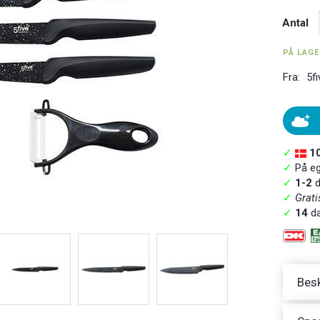
Antal
PÅ LAG
Fra:
5fi
✓
1
✓
På ege
✓
1-2
d
✓
Grati
✓
14
da
Besk