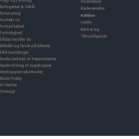
Fragt og Levering
Småmøbler
Betingelser & Vilkår
Badeværelse
Returnering
Køkken
Kontakt os
Udeliv
Fortryd købet
Børn & leg
Fortrolighed
Tilbudshjørnet
Sådan handler du
Billeder og farver på billeder
EAN bestillinger
Guide ved køb af træprodukter
Guide til brug af sugekopper
Ideshoppen rabatkoder
Black Friday
Vi støtter
Oversigt