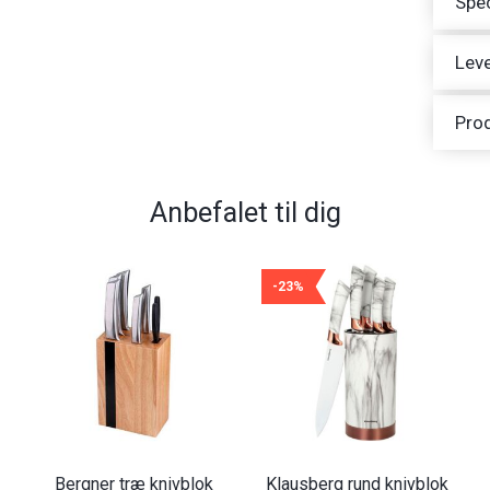
Spec
Leve
Pro
Anbefalet til dig
-23%
Bergner træ knivblok
Klausberg rund knivblok