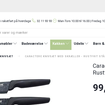
 i raketfart på hverdage
32 11 93 93
Man-Tors
10.00 til 16.00 | Fredag 10
møbler
Badeværelse
Køkken
Udeliv
Børn &
 KNIVSÆT
CARACTERE KNIVSÆT MED SKRÆLLER - RUSTFRIT STÅ
Cara
Rustf
99