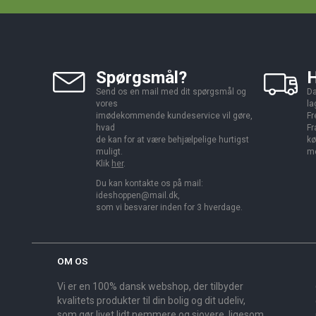
Spørgsmål?
H
Send os en mail med dit spørgsmål og
Da
vores
la
imødekommende kundeservice vil gøre,
Fr
hvad
Fr
de kan for at være behjælpelige hurtigst
kø
muligt.
me
Klik
her
.
Du kan kontakte os på mail:
ideshoppen@mail.dk,
som vi besvarer inden for 3 hverdage.
OM OS
Vi er en 100% dansk webshop, der tilbyder
kvalitets produkter til din bolig og dit udeliv,
som gør livet lidt nemmere og sjovere, ligesom