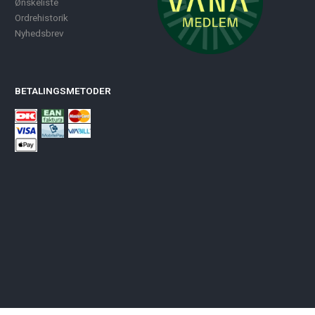
Ønskeliste
Ordrehistorik
Nyhedsbrev
BETALINGSMETODER