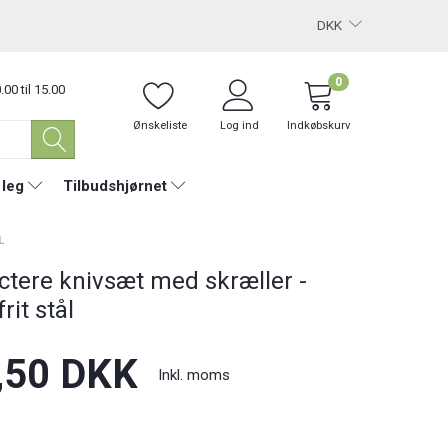
DKK
0
.00 til 15.00
Ønskeliste
Log ind
Indkøbskurv
 leg
Tilbudshjørnet
L
ctere knivsæt med skræller -
rit stål
,50 DKK
Inkl. moms