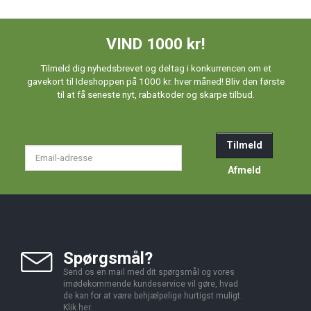
VIND 1000 kr!
Tilmeld dig nyhedsbrevet og deltag i konkurrencen om et
gavekort til Ideshoppen på 1000 kr. hver måned! Bliv den første
til at få seneste nyt, rabatkoder og skarpe tilbud.
Tilmeld
Email-
adresse
Afmeld
Spørgsmål?
Send os en mail med dit spørgsmål og vores
imødekommende kundeservice vil gøre, hvad
de kan for at være behjælpelige hurtigst muligt.
Klik
her
.