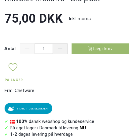
75,00 DKK
Inkl. moms
Antal
Læg i kurv
PÅ LAGER
Fra:
Chefware
TILFØJ TIL ØNSKESKYEN
✓
100%
dansk webshop og kundeservice
✓
På eget lager i Danmark til levering
NU
✓
1-2
dages levering på hverdage