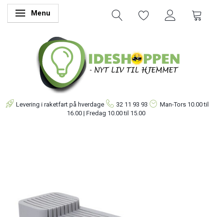
Menu
Skifte navigation
Levering i raketfart på hverdage
32 11 93 93
Man-Tors
10.00 til
16.00 | Fredag 10.00 til 15.00