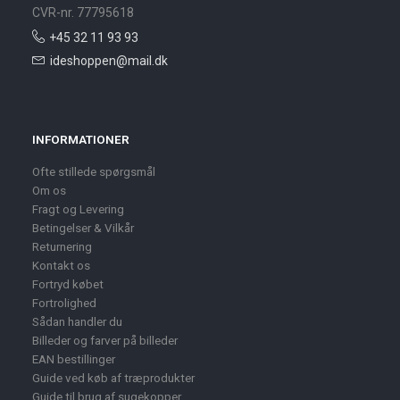
CVR-nr. 77795618
+45 32 11 93 93
ideshoppen@mail.dk
INFORMATIONER
Ofte stillede spørgsmål
Om os
Fragt og Levering
Betingelser & Vilkår
Returnering
Kontakt os
Fortryd købet
Fortrolighed
Sådan handler du
Billeder og farver på billeder
EAN bestillinger
Guide ved køb af træprodukter
Guide til brug af sugekopper