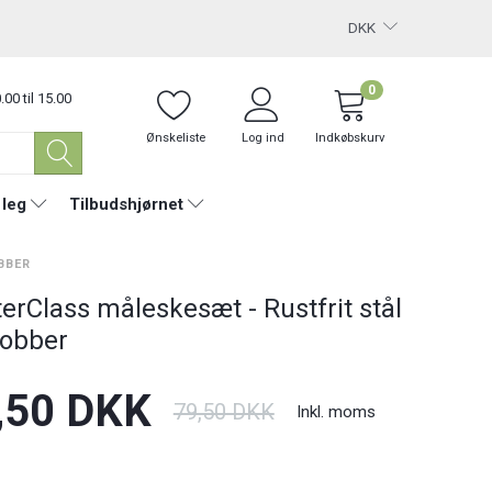
DKK
0
.00 til 15.00
Ønskeliste
Log ind
Indkøbskurv
 leg
Tilbudshjørnet
BBER
erClass måleskesæt - Rustfrit stål
obber
,50 DKK
79,50 DKK
Inkl. moms