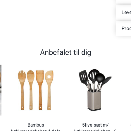
Leve
Pro
Anbefalet til dig
Bambus
5five sæt m/