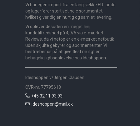
Vi har egen import fra en lang række EU-lande
og lagerfører stort set hele sortimentet,
hvilket giver dig en hurtig og samlet levering.
Vi oplever desuden en meget høj
kundetilfredshed på 4,9/5 via e-mærket
Reviews, da vi netop er en e-mærket netbutik
uden skjulte gebyrer og abonnementer. Vi
bestræber os på at give flest muligt en
behagelig købsoplevelse hos Ideshoppen.
Ideshoppen v/Jørgen Clausen
CVR-nr. 77795618
+45 32 11 93 93
ideshoppen@mail.dk
Nyheder
Bolig