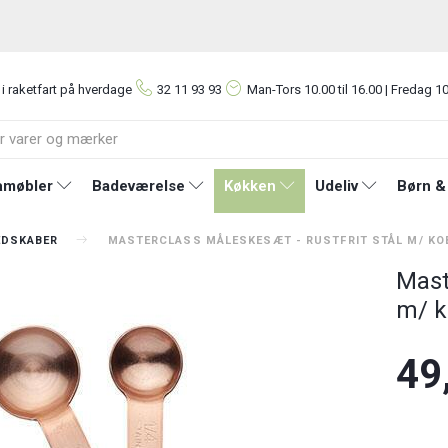
 i raketfart på hverdage
32 11 93 93
Man-Tors
10.00 til 16.00 | Fredag 10
møbler
Badeværelse
Køkken
Udeliv
Børn &
EDSKABER
MASTERCLASS MÅLESKESÆT - RUSTFRIT STÅL M/ KO
Mast
m/ k
49