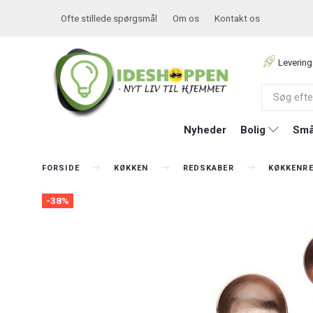
Ofte stillede spørgsmål
Om os
Kontakt os
Levering
Nyheder
Bolig
Små
FORSIDE
KØKKEN
REDSKABER
KØKKENR
-38%