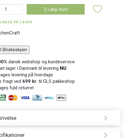
Læg i kurv
ILBAGE PÅ LAGER
tchenCraft
til Ønskeskyen
00%
dansk webshop og kundeservice
t lager i Danmark til levering
NU
ages levering på hverdage
s
fragt ved
699 kr.
til GLS pakkeshop
ges fuld returret
rivelse
ifikationer