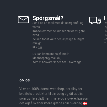
Spørgsmål?
H
Send os en mail med dit spørgsmål og
Da
vores
la
imødekommende kundeservice vil gøre,
Fr
hvad
Fr
de kan for at være behjælpelige hurtigst
kø
muligt.
me
Klik
her
.
Du kan kontakte os på mail:
ideshoppen@mail.dk,
som vi besvarer inden for 3 hverdage.
OM OS
Vi er en 100% dansk webshop, der tilbyder
kvalitets produkter til din bolig og dit udeliv,
som gør livet lidt nemmere og sjovere, ligesom
det også skaber mere glæde i din hverdag