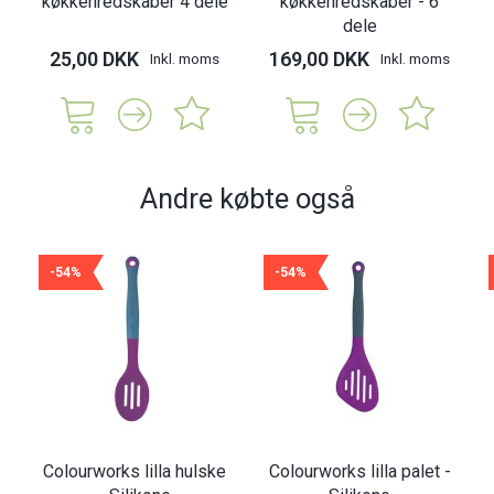
køkkenredskaber 4 dele
køkkenredskaber - 6
dele
25,00 DKK
169,00 DKK
Inkl. moms
Inkl. moms
Andre købte også
-54%
-54%
Colourworks lilla hulske
Colourworks lilla palet -