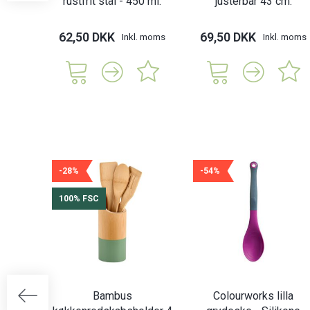
rustfrit stål - 450 ml.
justerbar 43 cm.
62,50 DKK
69,50 DKK
Inkl. moms
Inkl. moms
-28%
-54%
100% FSC
Bambus
Colourworks lilla