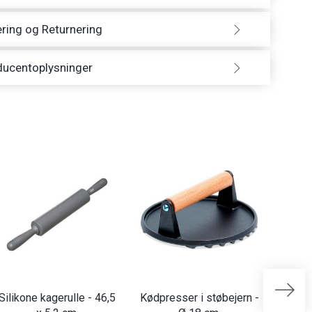
ring og Returnering
ducentoplysninger
Silikone kagerulle - 46,5
Kødpresser i støbejern -
Kasse