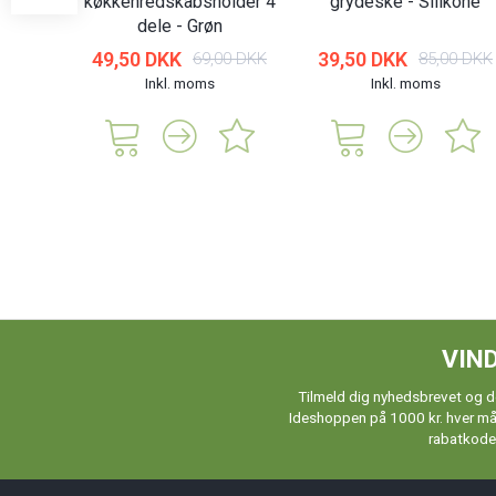
køkkenredskabsholder 4
grydeske - Silikone
dele - Grøn
49,50 DKK
39,50 DKK
69,00 DKK
85,00 DKK
Inkl. moms
Inkl. moms
VIND
Tilmeld dig nyhedsbrevet og de
Ideshoppen på 1000 kr. hver måne
rabatkoder