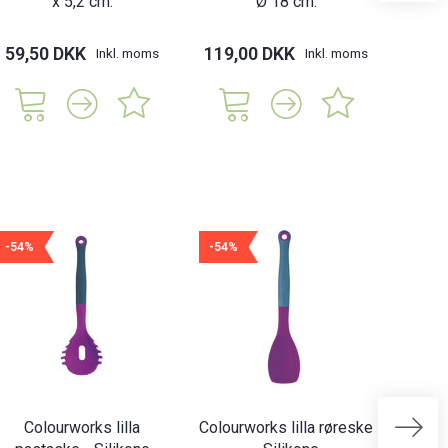
x 5,2 cm.
Ø 18 cm.
- 5 de
59,50 DKK
119,00 DKK
115,
Inkl. moms
Inkl. moms
-54%
-54%
-54%
Colourworks lilla
Colourworks lilla røreske
Colou