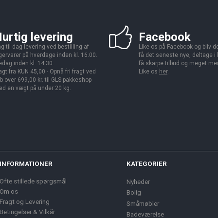
urtig levering
Facebook
g til dag levering ved bestilling af
Like os på Facebook og bliv den
gervarer på hverdage inden kl. 16.00.
få det seneste nye, deltage i
edag inden kl. 14.30.
få skarpe tilbud og meget me
agt fra KUN 45,00 - Opnå fri fragt ved
Like os
her
.
b over 699,00 kr. til GLS pakkeshop
d en vægt på under 20 kg.
INFORMATIONER
KATEGORIER
Ofte stillede spørgsmål
Nyheder
Om os
Bolig
Fragt og Levering
Småmøbler
Betingelser & Vilkår
Badeværelse