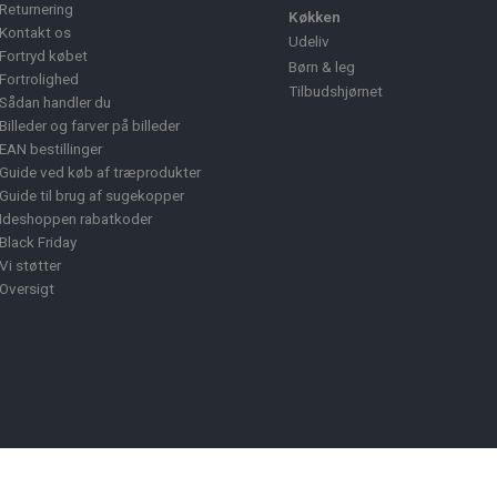
Returnering
Køkken
Kontakt os
Udeliv
Fortryd købet
Børn & leg
Fortrolighed
Tilbudshjørnet
Sådan handler du
Billeder og farver på billeder
EAN bestillinger
Guide ved køb af træprodukter
Guide til brug af sugekopper
Ideshoppen rabatkoder
Black Friday
Vi støtter
Oversigt