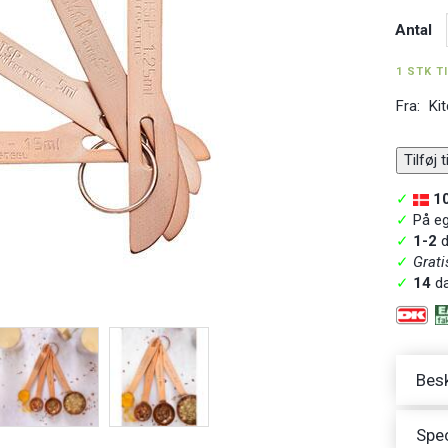
Antal
1 STK T
Fra:
Ki
Tilføj 
✓
1
✓
På ege
✓
1-2
d
✓
Grati
✓
14
da
Besk
Spec