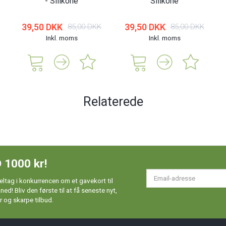
- Silikone
Silikone
39,50 DKK
39,50 DKK
85,00 DKK
85,00 DKK
Inkl. moms
Inkl. moms
Relaterede
 1000 kr!
Em
ltag i konkurrencen om et gavekort til
ad
d! Bliv den første til at få seneste nyt,
 og skarpe tilbud.