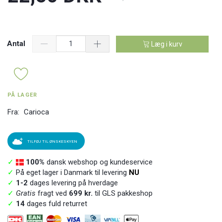
Antal
Læg i kurv
PÅ LAGER
Fra:
Carioca
TILFØJ TIL ØNSKESKYEN
✓
100%
dansk webshop og kundeservice
✓
På eget lager i Danmark til levering
NU
✓
1-2
dages levering på hverdage
✓
Gratis
fragt ved
699 kr.
til GLS pakkeshop
✓
14
dages fuld returret