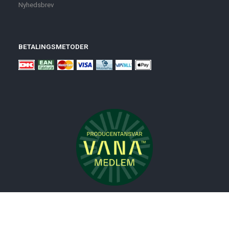
Nyhedsbrev
BETALINGSMETODER
Nyheder
Bolig
Småmøbler