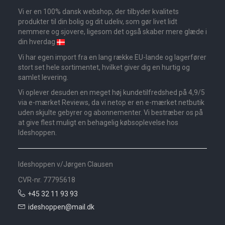
Vi er en 100% dansk webshop, der tilbyder kvalitets
produkter til din bolig og dit udeliv, som gør livet lidt
nemmere og sjovere, ligesom det også skaber mere glæde i
din hverdag
Vi har egen import fra en lang række EU-lande og lagerfører
stort set hele sortimentet, hvilket giver dig en hurtig og
samlet levering.
Vi oplever desuden en meget høj kundetilfredshed på 4,9/5
via e-mærket Reviews, da vi netop er en e-mærket netbutik
uden skjulte gebyrer og abonnementer. Vi bestræber os på
at give flest muligt en behagelig købsoplevelse hos
Ideshoppen.
Ideshoppen v/Jørgen Clausen
CVR-nr. 77795618
+45 32 11 93 93
ideshoppen@mail.dk