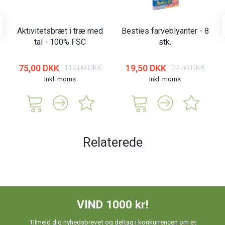
Aktivitetsbræt i træ med
Besties farveblyanter - 8
tal - 100% FSC
stk.
75,00 DKK
19,50 DKK
119,00 DKK
27,50 DKK
Inkl. moms
Inkl. moms
Relaterede
VIND 1000 kr!
Tilmeld dig nyhedsbrevet og deltag i konkurrencen om et