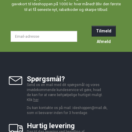
gavekort til Ideshoppen på 1000 kr. hver måned! Bliv den første
til at få seneste nyt, rabatkoder og skarpe tilbud.
Tilmeld
Email-
adresse
Afmeld
Spørgsmål?
Send os en mail med dit spørgsmål og vores
imødekommende kundeservice vil gøre, hvad
de kan for at være behjælpelige hurtigst muligt.
Klik
her
.
Du kan kontakte os på mail:
ideshoppen@mail.dk,
som vi besvarer inden for 3 hverdage.
Hurtig levering
Dag til dag levering ved bestilling af