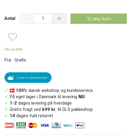
Antal
Læg i kurv
PÅ LAGER
Fra:
Grafix
TILFØJ TIL ØNSKESKYEN
✓
100%
dansk webshop og kundeservice
✓
På eget lager i Danmark til levering
NU
✓
1-2
dages levering på hverdage
✓
Gratis
fragt ved
699 kr.
til GLS pakkeshop
✓
14
dages fuld returret