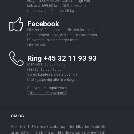
Fragt fra KUN 45,00 - Opnå fri fragt ved
køb over 699,00 kr. til GLS pakkeshop
med en vægt på under 20 kg.
Facebook
Like os på Facebook og bliv den første til at
få det seneste nye, deltage i konkurrencer,
få skarpe tilbud og meget mere.
Like os
her
.
Ring +45 32 11 93 93
Man-Tors: 10.00 - 16.00
Fredag: 10.00 - 15.00
Vores kundeservice sidder klar
til at hjælpe dig alle hverdage.
Se eventuelt også vores
"
Ofte stillede spørgsmål
".
OM OS
Vi er en 100% dansk webshop, der tilbyder kvalitets
produkter til din bolig og dit udeliv, som gør livet lidt