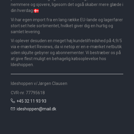
nemmere og sjovere, ligesom det også skaber mere glæde i
din hverdag
Vi har egen import fra en lang række EU-lande og lagerfører
stort set hele sortimentet, hvilket giver dig en hurtig og
samlet levering.
Vi oplever desuden en meget høj kundetilfredshed på 4,9/5
via e-mærket Reviews, da vi netop er en e-mærket netbutik
uden skjulte gebyrer og abonnementer. Vi bestræber os på
at give flest muligt en behagelig købsoplevelse hos
Ideshoppen.
Ideshoppen v/Jørgen Clausen
CVR-nr. 77795618
+45 32 11 93 93
ideshoppen@mail.dk