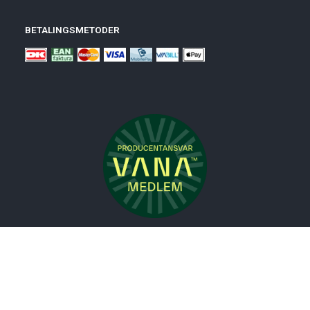
BETALINGSMETODER
Nyheder
Bolig
Småmøbler
Badeværelse
Køkken
Udeliv