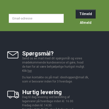
Tilmeld
Email-
adresse
Afmeld
Spørgsmål?
Send os en mail med dit spørgsmål og vores
imødekommende kundeservice vil gøre, hvad
de kan for at være behjælpelige hurtigst muligt.
Klik
her
.
Du kan kontakte os på mail:
ideshoppen@mail.dk,
som vi besvarer inden for 3 hverdage.
Hurtig levering
Dag til dag levering ved bestilling af
lagervarer på hverdage inden kl. 16.00.
Fredag inden kl. 14.30.