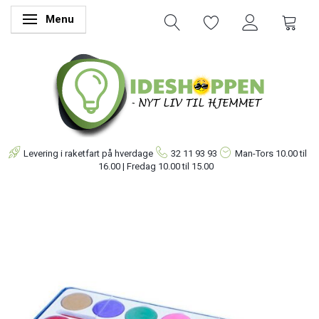
Menu
Skifte navigation
Levering i raketfart på hverdage
32 11 93 93
Man-Tors
10.00 til
16.00 | Fredag 10.00 til 15.00