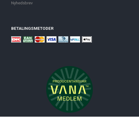
Nyhedsbrev
BETALINGSMETODER
Nyheder
Bolig
Småmøbler