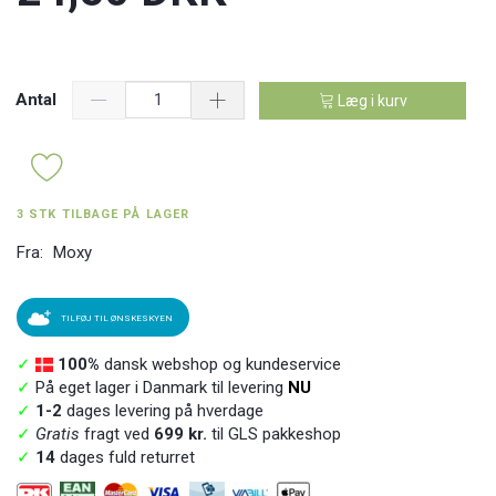
Antal
Læg i kurv
3 STK TILBAGE PÅ LAGER
Fra:
Moxy
TILFØJ TIL ØNSKESKYEN
✓
100%
dansk webshop og kundeservice
✓
På eget lager i Danmark til levering
NU
✓
1-2
dages levering på hverdage
✓
Gratis
fragt ved
699 kr.
til GLS pakkeshop
✓
14
dages fuld returret