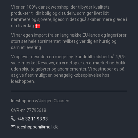
Vi er en 100% dansk webshop, der tilbyder kvalitets
produkter til din bolig og dit udeliv, som gør livet lidt
nemmere og sjovere, ligesom det også skaber mere glæde i
din hverdag
Vi har egen import fra en lang række EU-lande og lagerfører
stort set hele sortimentet, hvilket giver dig en hurtig og
samlet levering.
Vi oplever desuden en meget høj kundetilfredshed på 4,9/5
via e-mærket Reviews, da vi netop er en e-mærket netbutik
uden skjulte gebyrer og abonnementer. Vi bestræber os på
at give flest muligt en behagelig købsoplevelse hos
Ideshoppen.
Ideshoppen v/Jørgen Clausen
CVR-nr. 77795618
+45 32 11 93 93
ideshoppen@mail.dk