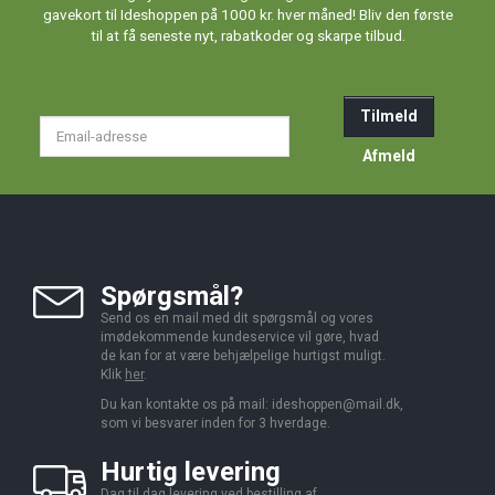
gavekort til Ideshoppen på 1000 kr. hver måned! Bliv den første
til at få seneste nyt, rabatkoder og skarpe tilbud.
Tilmeld
Email-
adresse
Afmeld
Spørgsmål?
Send os en mail med dit spørgsmål og vores
imødekommende kundeservice vil gøre, hvad
de kan for at være behjælpelige hurtigst muligt.
Klik
her
.
Du kan kontakte os på mail:
ideshoppen@mail.dk,
som vi besvarer inden for 3 hverdage.
Hurtig levering
Dag til dag levering ved bestilling af