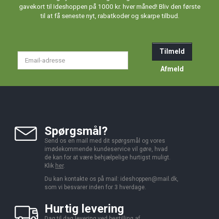
gavekort til Ideshoppen på 1000 kr. hver måned! Bliv den første
til at få seneste nyt, rabatkoder og skarpe tilbud.
Tilmeld
Email-
adresse
Afmeld
Spørgsmål?
Send os en mail med dit spørgsmål og vores
imødekommende kundeservice vil gøre, hvad
de kan for at være behjælpelige hurtigst muligt.
Klik
her
.
Du kan kontakte os på mail:
ideshoppen@mail.dk,
som vi besvarer inden for 3 hverdage.
Hurtig levering
Dag til dag levering ved bestilling af