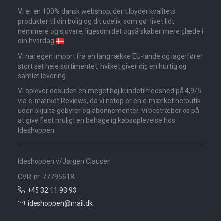
Vi er en 100% dansk webshop, der tilbyder kvalitets
produkter til din bolig og dit udeliv, som gør livet lidt
nemmere og sjovere, ligesom det også skaber mere glæde i
din hverdag
Vi har egen import fra en lang række EU-lande og lagerfører
stort set hele sortimentet, hvilket giver dig en hurtig og
samlet levering.
Vi oplever desuden en meget høj kundetilfredshed på 4,9/5
via e-mærket Reviews, da vi netop er en e-mærket netbutik
uden skjulte gebyrer og abonnementer. Vi bestræber os på
at give flest muligt en behagelig købsoplevelse hos
Ideshoppen.
Ideshoppen v/Jørgen Clausen
CVR-nr. 77795618
+45 32 11 93 93
ideshoppen@mail.dk