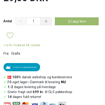
Antal
Læg i kurv
1 STK TILBAGE PÅ LAGER
Fra:
Grafix
TILFØJ TIL ØNSKESKYEN
✓
100%
dansk webshop og kundeservice
✓
På eget lager i Danmark til levering
NU
✓
1-2
dages levering på hverdage
✓
Gratis
fragt ved
699 kr.
til GLS pakkeshop
✓
14
dages fuld returret