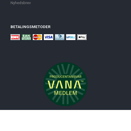
Nyhedsbrev
BETALINGSMETODER
Nyheder
Bolig
Småmøbler