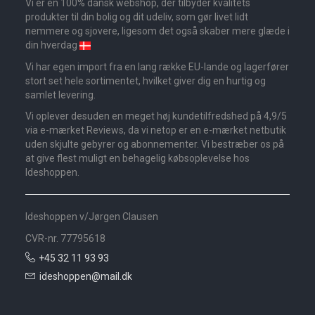
Vi er en 100% dansk webshop, der tilbyder kvalitets
produkter til din bolig og dit udeliv, som gør livet lidt
nemmere og sjovere, ligesom det også skaber mere glæde i
din hverdag
Vi har egen import fra en lang række EU-lande og lagerfører
stort set hele sortimentet, hvilket giver dig en hurtig og
samlet levering.
Vi oplever desuden en meget høj kundetilfredshed på 4,9/5
via e-mærket Reviews, da vi netop er en e-mærket netbutik
uden skjulte gebyrer og abonnementer. Vi bestræber os på
at give flest muligt en behagelig købsoplevelse hos
Ideshoppen.
Ideshoppen v/Jørgen Clausen
CVR-nr. 77795618
+45 32 11 93 93
ideshoppen@mail.dk