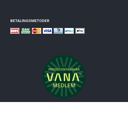
BETALINGSMETODER
Nyheder
Bolig
Småmøbler
Badeværelse