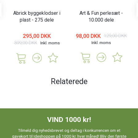
Abrick byggeklodser i
Art & Fun perlesæt -
plast - 275 dele
10.000 dele
295,00 DKK
98,00 DKK
129,00 DKK
399,00 DKK
Inkl. moms
Inkl. moms
Relaterede
VIND 1000 kr!
Tilmeld dig nyhedsbrevet og deltag i konkurrencen om et
gavekort til Ideshoppen på 1000 kr. hver måned! Bliv den første