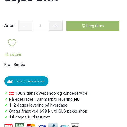
Antal
Læg i kurv
PÅ LAGER
Fra:
Simba
TILFØJ TIL ØNSKESKYEN
✓
100%
dansk webshop og kundeservice
✓
På eget lager i Danmark til levering
NU
✓
1-2
dages levering på hverdage
✓
Gratis
fragt ved
699 kr.
til GLS pakkeshop
✓
14
dages fuld returret