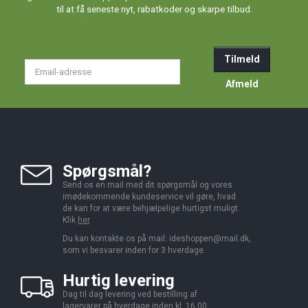
til at få seneste nyt, rabatkoder og skarpe tilbud.
Tilmeld
Email-
adresse
Afmeld
Spørgsmål?
Send os en mail med dit spørgsmål og vores
imødekommende kundeservice vil gøre, hvad
de kan for at være behjælpelige hurtigst muligt.
Klik
her
.
Du kan kontakte os på mail:
ideshoppen@mail.dk,
som vi besvarer inden for 3 hverdage.
Hurtig levering
Dag til dag levering ved bestilling af
lagervarer på hverdage inden kl. 16.00.