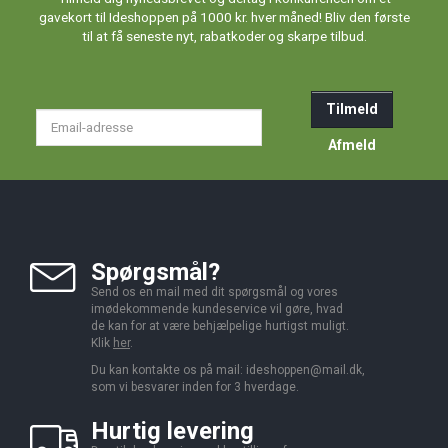
gavekort til Ideshoppen på 1000 kr. hver måned! Bliv den første
til at få seneste nyt, rabatkoder og skarpe tilbud.
Tilmeld
Email-
adresse
Afmeld
Spørgsmål?
Send os en mail med dit spørgsmål og vores
imødekommende kundeservice vil gøre, hvad
de kan for at være behjælpelige hurtigst muligt.
Klik
her
.
Du kan kontakte os på mail:
ideshoppen@mail.dk,
som vi besvarer inden for 3 hverdage.
Hurtig levering