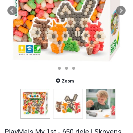
Zoom
PlayMais My 1st - 650 dele | Skovens