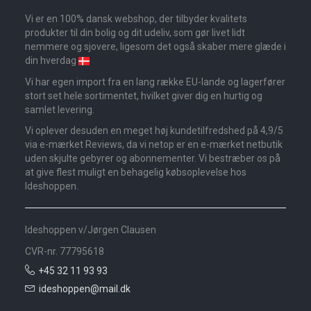
Vi er en 100% dansk webshop, der tilbyder kvalitets
produkter til din bolig og dit udeliv, som gør livet lidt
nemmere og sjovere, ligesom det også skaber mere glæde i
din hverdag
Vi har egen import fra en lang række EU-lande og lagerfører
stort set hele sortimentet, hvilket giver dig en hurtig og
samlet levering.
Vi oplever desuden en meget høj kundetilfredshed på 4,9/5
via e-mærket Reviews, da vi netop er en e-mærket netbutik
uden skjulte gebyrer og abonnementer. Vi bestræber os på
at give flest muligt en behagelig købsoplevelse hos
Ideshoppen.
Ideshoppen v/Jørgen Clausen
CVR-nr. 77795618
+45 32 11 93 93
ideshoppen@mail.dk