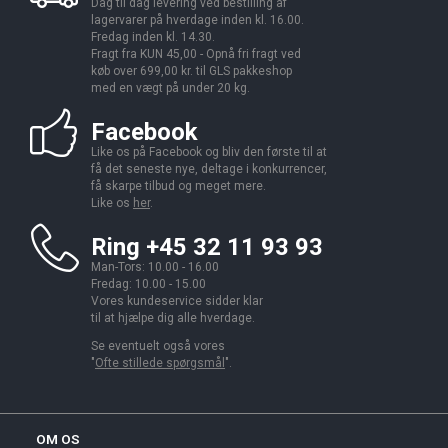
Dag til dag levering ved bestilling af
lagervarer på hverdage inden kl. 16.00.
Fredag inden kl. 14.30.
Fragt fra KUN 45,00 - Opnå fri fragt ved
køb over 699,00 kr. til GLS pakkeshop
med en vægt på under 20 kg.
Facebook
Like os på Facebook og bliv den første til at
få det seneste nye, deltage i konkurrencer,
få skarpe tilbud og meget mere.
Like os
her
.
Ring +45 32 11 93 93
Man-Tors: 10.00 - 16.00
Fredag: 10.00 - 15.00
Vores kundeservice sidder klar
til at hjælpe dig alle hverdage.
Se eventuelt også vores
"
Ofte stillede spørgsmål
".
OM OS