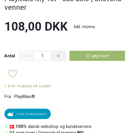
venner
108,00 DKK
Inkl. moms
Antal
Læg i kurv
1 STK TILBAGE PÅ LAGER
Fra:
PlayMais®
TILFØJ TIL ØNSKESKYEN
✓
100%
dansk webshop og kundeservice
✓
På eget lager i Danmark til levering
NU