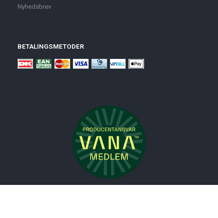
Nyhedsbrev
BETALINGSMETODER
Nyheder
Bolig
Småmøbler