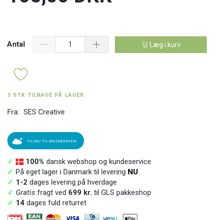
Antal
Læg i kurv
3 STK TILBAGE PÅ LAGER
Fra:
SES Creative
TILFØJ TIL ØNSKESKYEN
✓
100%
dansk webshop og kundeservice
✓
På eget lager i Danmark til levering
NU
✓
1-2
dages levering på hverdage
✓
Gratis
fragt ved
699 kr.
til GLS pakkeshop
✓
14
dages fuld returret