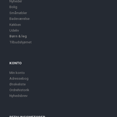
Nyheder
Bolig
Småmøbler
Badeværelse
Køkken
Udeliv
Børn & leg
Tilbudshjørnet
KONTO
Min konto
Adressebog
Ønskeliste
Ordrehistorik
Nyhedsbrev
BETALINGSMETODER