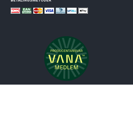
Nyheder
Bolig
Småmøbler
Badeværelse
Køkken
Udeliv
Måtter
Gardiner