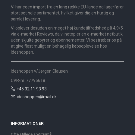
Vi har egen import fra en lang række EU-lande og lagerfører
stort set hele sortimentet, hvilket giver dig en hurtig og
samlet levering.
Vi oplever desuden en meget høj kundetilfredshed på 4,9/5
via e-mærket Reviews, da vi netop er en e-mærket netbutik
uden skjulte gebyrer og abonnementer. Vi bestræber os på
at give flest muligt en behagelig købsoplevelse hos
Ideshoppen.
Ideshoppen v/Jørgen Clausen
CVR-nr. 77795618
+45 32 11 93 93
ideshoppen@mail.dk
INFORMATIONER
Ofte stillede spørgsmål