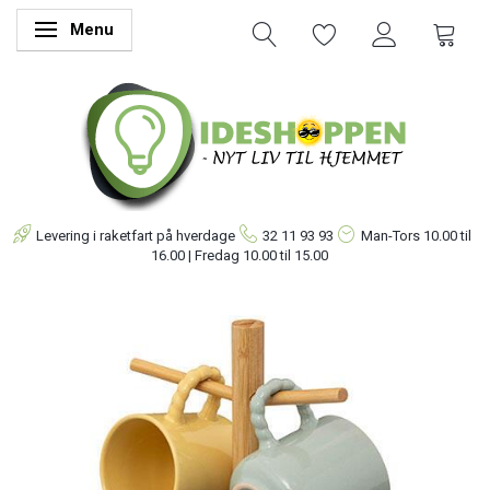
Menu
Skifte navigation
Levering i raketfart på hverdage
32 11 93 93
Man-Tors
10.00 til
16.00 | Fredag 10.00 til 15.00