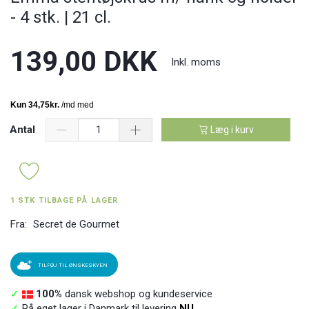
- 4 stk. | 21 cl.
139,00 DKK
Inkl. moms
Antal
Læg i kurv
1 STK TILBAGE PÅ LAGER
Fra:
Secret de Gourmet
TILFØJ TIL ØNSKESKYEN
✓
100%
dansk webshop og kundeservice
✓
På eget lager i Danmark til levering
NU