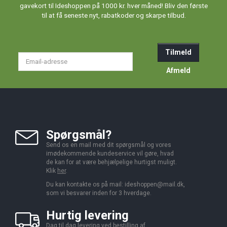
gavekort til Ideshoppen på 1000 kr. hver måned! Bliv den første
til at få seneste nyt, rabatkoder og skarpe tilbud.
Tilmeld
Email-
adresse
Afmeld
Spørgsmål?
Send os en mail med dit spørgsmål og vores
imødekommende kundeservice vil gøre, hvad
de kan for at være behjælpelige hurtigst muligt.
Klik
her
.
Du kan kontakte os på mail:
ideshoppen@mail.dk,
som vi besvarer inden for 3 hverdage.
Hurtig levering
Dag til dag levering ved bestilling af