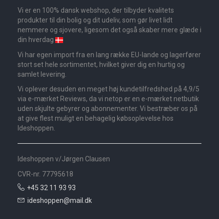
Vi er en 100% dansk webshop, der tilbyder kvalitets
produkter til din bolig og dit udeliv, som gør livet lidt
nemmere og sjovere, ligesom det også skaber mere glæde i
din hverdag
Vi har egen import fra en lang række EU-lande og lagerfører
stort set hele sortimentet, hvilket giver dig en hurtig og
samlet levering.
Vi oplever desuden en meget høj kundetilfredshed på 4,9/5
via e-mærket Reviews, da vi netop er en e-mærket netbutik
uden skjulte gebyrer og abonnementer. Vi bestræber os på
at give flest muligt en behagelig købsoplevelse hos
Ideshoppen.
Ideshoppen v/Jørgen Clausen
CVR-nr. 77795618
+45 32 11 93 93
ideshoppen@mail.dk