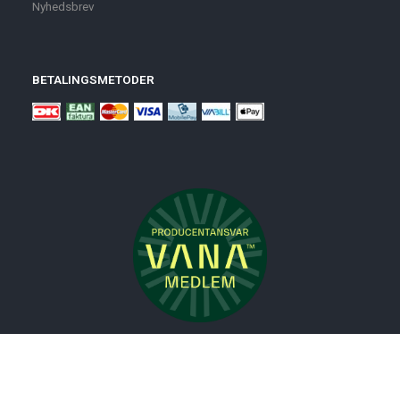
Nyhedsbrev
BETALINGSMETODER
Nyheder
Bolig
Småmøbler
Badeværelse