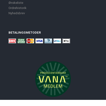
Ønskeliste
Ordrehistorik
Nyhedsbrev
BETALINGSMETODER
Nyheder