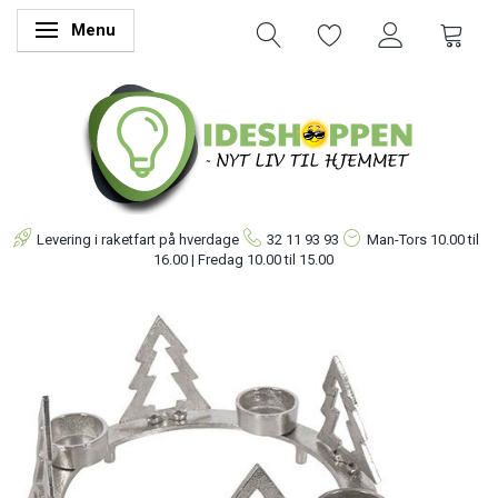
Menu
Skifte navigation
Levering i raketfart på hverdage
32 11 93 93
Man-Tors
10.00 til
16.00 | Fredag 10.00 til 15.00