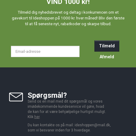
VIND 1000 kr!
Tilmeld dig nyhedsbrevet og deltag i konkurrencen om et
gavekort til Ideshoppen på 1000 kr. hver måned! Bliv den første
til at få seneste nyt, rabatkoder og skarpe tilbud.
Tilmeld
Email-
adresse
Afmeld
Spørgsmål?
Send os en mail med dit spørgsmål og vores
imødekommende kundeservice vil gøre, hvad
de kan for at være behjælpelige hurtigst muligt.
Klik
her
.
Du kan kontakte os på mail:
ideshoppen@mail.dk,
som vi besvarer inden for 3 hverdage.