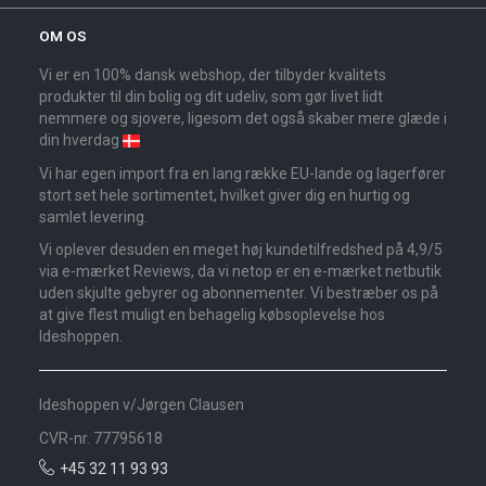
OM OS
Vi er en 100% dansk webshop, der tilbyder kvalitets
produkter til din bolig og dit udeliv, som gør livet lidt
nemmere og sjovere, ligesom det også skaber mere glæde i
din hverdag
Vi har egen import fra en lang række EU-lande og lagerfører
stort set hele sortimentet, hvilket giver dig en hurtig og
samlet levering.
Vi oplever desuden en meget høj kundetilfredshed på 4,9/5
via e-mærket Reviews, da vi netop er en e-mærket netbutik
uden skjulte gebyrer og abonnementer. Vi bestræber os på
at give flest muligt en behagelig købsoplevelse hos
Ideshoppen.
Ideshoppen v/Jørgen Clausen
CVR-nr. 77795618
+45 32 11 93 93