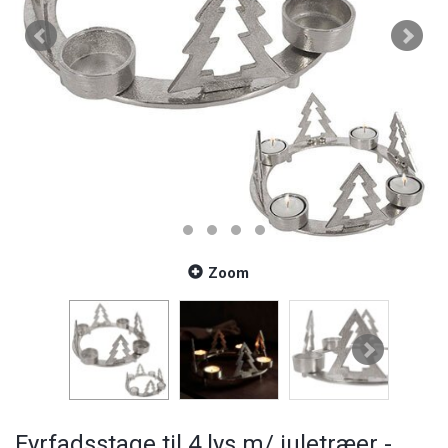
Zoom
Fyrfadsstage til 4 lys m/ juletræer -