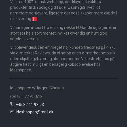
Vi er en 100% dansk webshop, der tilbyder kvalitets
produkter til din bolig og dit udeliv, som gør livet lidt
nemmere og sjovere, ligesom det også skaber mere glæde i
din hverdag
Vi har egen import fra en lang række EU-lande og lagerfører
stort set hele sortimentet, hvilket giver dig en hurtig og
samlet levering.
Vi oplever desuden en meget høj kundetilfredshed på 4,9/5
via e-mærket Reviews, da vi netop er en e-mærket netbutik
uden skjulte gebyrer og abonnementer. Vi bestræber os på
at give flest muligt en behagelig købsoplevelse hos
Ideshoppen.
Ideshoppen v/Jørgen Clausen
CVR-nr. 77795618
+45 32 11 93 93
ideshoppen@mail.dk