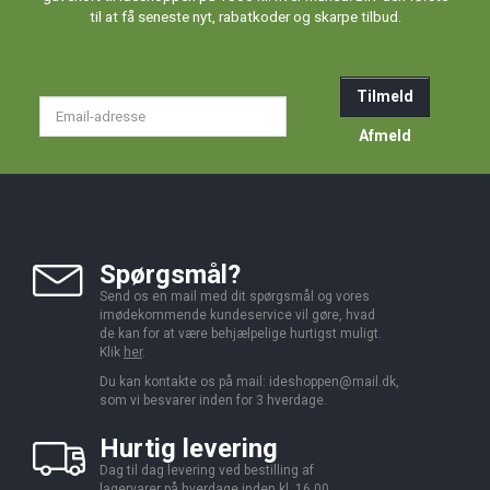
til at få seneste nyt, rabatkoder og skarpe tilbud.
Tilmeld
Email-
adresse
Afmeld
Spørgsmål?
Send os en mail med dit spørgsmål og vores
imødekommende kundeservice vil gøre, hvad
de kan for at være behjælpelige hurtigst muligt.
Klik
her
.
Du kan kontakte os på mail:
ideshoppen@mail.dk,
som vi besvarer inden for 3 hverdage.
Hurtig levering
Dag til dag levering ved bestilling af
lagervarer på hverdage inden kl. 16.00.