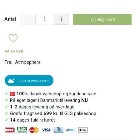
Antal
Læg i kurv
PÅ LAGER
Fra:
Atmosphera
TILFØJ TIL ØNSKESKYEN
✓
100%
dansk webshop og kundeservice
✓
På eget lager i Danmark til levering
NU
✓
1-2
dages levering på hverdage
✓
Gratis
fragt ved
699 kr.
til GLS pakkeshop
✓
14
dages fuld returret