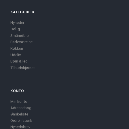
KATEGORIER
Nyheder
Bolig
Småmøbler
Badeværelse
Køkken
Udeliv
Børn & leg
Tilbudshjørnet
KONTO
Min konto
Adressebog
Ønskeliste
Ordrehistorik
Nyhedsbrev