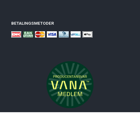
BETALINGSMETODER
Nyheder
Bolig
Småmøbler
Badeværelse