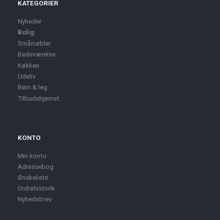
KATEGORIER
Nyheder
Bolig
Småmøbler
Badeværelse
Køkken
Udeliv
Børn & leg
Tilbudshjørnet
KONTO
Min konto
Adressebog
Ønskeliste
Ordrehistorik
Nyhedsbrev