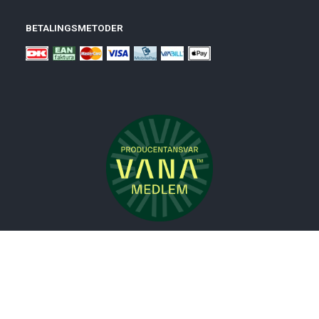
BETALINGSMETODER
Nyheder
Bolig
Småmøbler
Badeværelse
Køkken
Udeliv