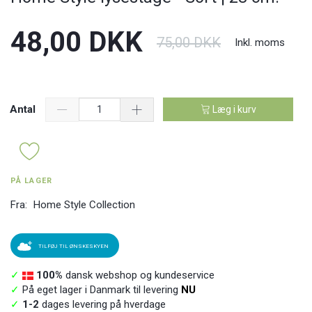
48,00 DKK
75,00 DKK
Inkl. moms
Antal
Læg i kurv
PÅ LAGER
Fra:
Home Style Collection
TILFØJ TIL ØNSKESKYEN
✓
100%
dansk webshop og kundeservice
✓
På eget lager i Danmark til levering
NU
✓
1-2
dages levering på hverdage