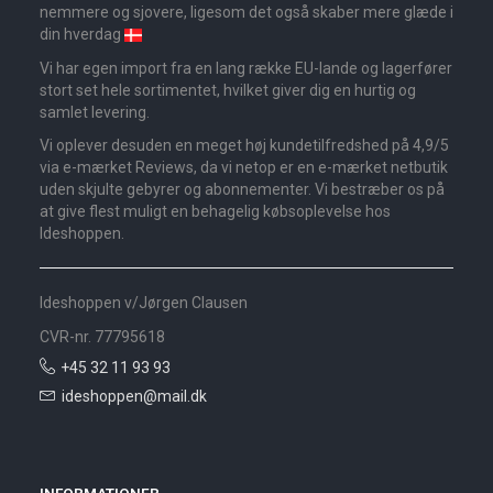
nemmere og sjovere, ligesom det også skaber mere glæde i
din hverdag
Vi har egen import fra en lang række EU-lande og lagerfører
stort set hele sortimentet, hvilket giver dig en hurtig og
samlet levering.
Vi oplever desuden en meget høj kundetilfredshed på 4,9/5
via e-mærket Reviews, da vi netop er en e-mærket netbutik
uden skjulte gebyrer og abonnementer. Vi bestræber os på
at give flest muligt en behagelig købsoplevelse hos
Ideshoppen.
Ideshoppen v/Jørgen Clausen
CVR-nr. 77795618
+45 32 11 93 93
ideshoppen@mail.dk