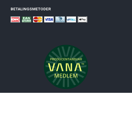
BETALINGSMETODER
Nyheder
Bolig
Småmøbler
Badeværelse
Køkken
Udeliv