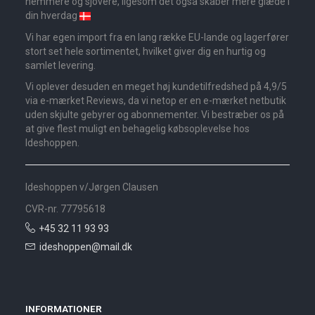
nemmere og sjovere, ligesom det også skaber mere glæde i
din hverdag
Vi har egen import fra en lang række EU-lande og lagerfører
stort set hele sortimentet, hvilket giver dig en hurtig og
samlet levering.
Vi oplever desuden en meget høj kundetilfredshed på 4,9/5
via e-mærket Reviews, da vi netop er en e-mærket netbutik
uden skjulte gebyrer og abonnementer. Vi bestræber os på
at give flest muligt en behagelig købsoplevelse hos
Ideshoppen.
Ideshoppen v/Jørgen Clausen
CVR-nr. 77795618
+45 32 11 93 93
ideshoppen@mail.dk
INFORMATIONER