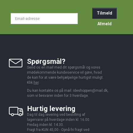
Tilmeld
Email-
adresse
Afmeld
Spørgsmål?
Send os en mail med dit spørgsmål og vores
imødekommende kundeservice vil gøre, hvad
de kan for at være behjælpelige hurtigst muligt.
Klik
her
.
Du kan kontakte os på mail:
ideshoppen@mail.dk,
som vi besvarer inden for 3 hverdage.
Hurtig levering
Dag til dag levering ved bestilling af
lagervarer på hverdage inden kl. 16.00.
Fredag inden kl. 14.30.
Fragt fra KUN 45,00 - Opnå fri fragt ved