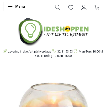
Menu
Skifte navigation
Levering i raketfart på hverdage
32 11 93 93
Man-Tors
10.00 til
16.00 | Fredag 10.00 til 15.00