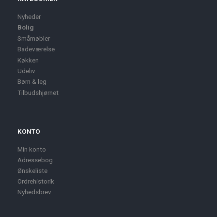
Nyheder
Bolig
Småmøbler
Badeværelse
Køkken
Udeliv
Børn & leg
Tilbudshjørnet
KONTO
Min konto
Adressebog
Ønskeliste
Ordrehistorik
Nyhedsbrev