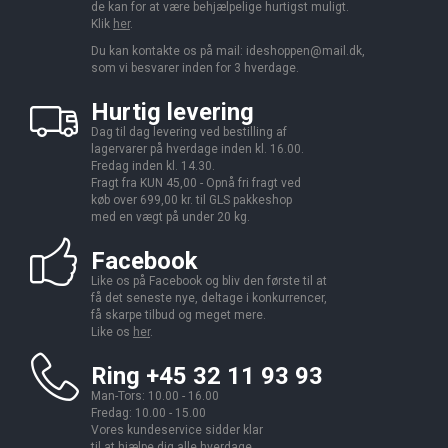
de kan for at være behjælpelige hurtigst muligt.
Klik
her
.
Du kan kontakte os på mail:
ideshoppen@mail.dk,
som vi besvarer inden for 3 hverdage.
Hurtig levering
Dag til dag levering ved bestilling af
lagervarer på hverdage inden kl. 16.00.
Fredag inden kl. 14.30.
Fragt fra KUN 45,00 - Opnå fri fragt ved
køb over 699,00 kr. til GLS pakkeshop
med en vægt på under 20 kg.
Facebook
Like os på Facebook og bliv den første til at
få det seneste nye, deltage i konkurrencer,
få skarpe tilbud og meget mere.
Like os
her
.
Ring +45 32 11 93 93
Man-Tors: 10.00 - 16.00
Fredag: 10.00 - 15.00
Vores kundeservice sidder klar
til at hjælpe dig alle hverdage.