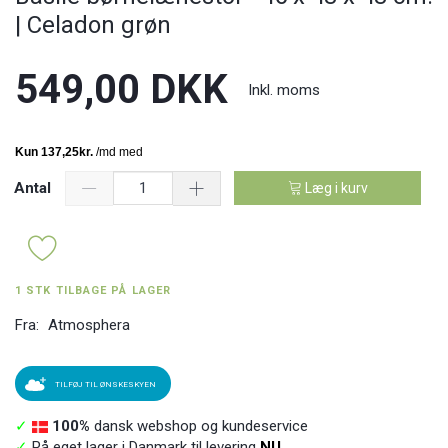
| Celadon grøn
549,00 DKK
Inkl. moms
Antal
Læg i kurv
1 STK TILBAGE PÅ LAGER
Fra:
Atmosphera
TILFØJ TIL ØNSKESKYEN
✓
100%
dansk webshop og kundeservice
✓
På eget lager i Danmark til levering
NU