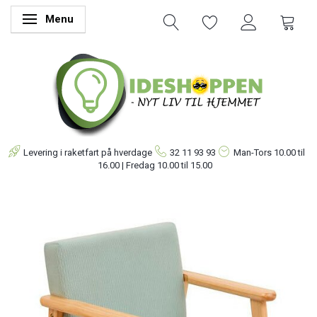
Menu
Skifte navigation
Levering i raketfart på hverdage
32 11 93 93
Man-Tors
10.00 til
16.00 | Fredag 10.00 til 15.00