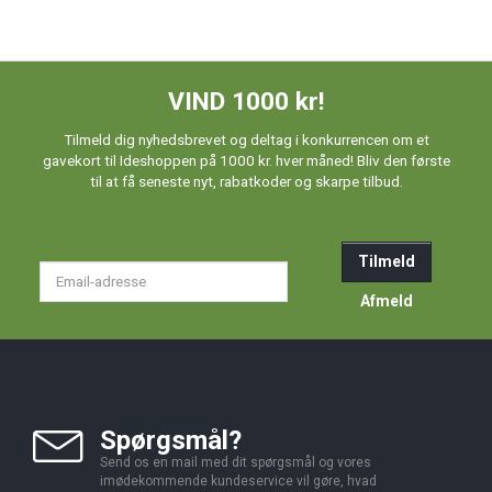
VIND 1000 kr!
Tilmeld dig nyhedsbrevet og deltag i konkurrencen om et
gavekort til Ideshoppen på 1000 kr. hver måned! Bliv den første
til at få seneste nyt, rabatkoder og skarpe tilbud.
Tilmeld
Email-
adresse
Afmeld
Spørgsmål?
Send os en mail med dit spørgsmål og vores
imødekommende kundeservice vil gøre, hvad