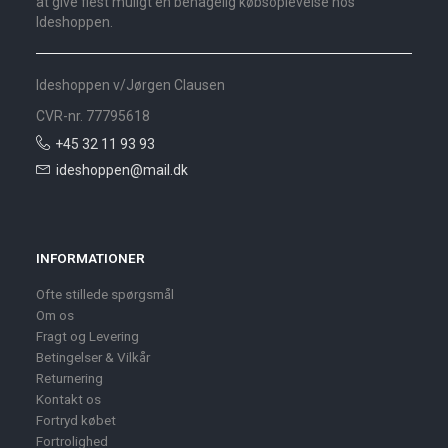
at give flest muligt en behagelig købsoplevelse hos
Ideshoppen.
Ideshoppen v/Jørgen Clausen
CVR-nr. 77795618
+45 32 11 93 93
ideshoppen@mail.dk
INFORMATIONER
Ofte stillede spørgsmål
Om os
Fragt og Levering
Betingelser & Vilkår
Returnering
Kontakt os
Fortryd købet
Fortrolighed