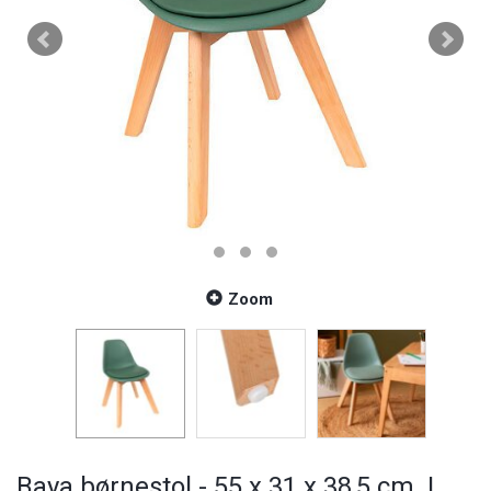
Zoom
Baya børnestol - 55 x 31 x 38,5 cm. |