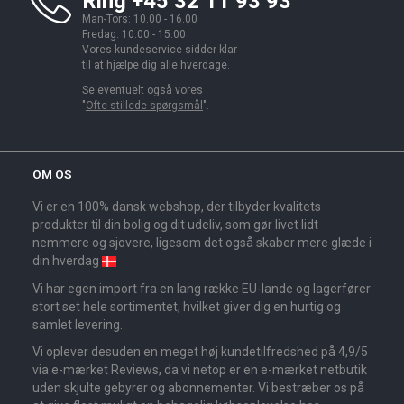
Ring +45 32 11 93 93
Man-Tors: 10.00 - 16.00
Fredag: 10.00 - 15.00
Vores kundeservice sidder klar
til at hjælpe dig alle hverdage.
Se eventuelt også vores
"
Ofte stillede spørgsmål
".
OM OS
Vi er en 100% dansk webshop, der tilbyder kvalitets
produkter til din bolig og dit udeliv, som gør livet lidt
nemmere og sjovere, ligesom det også skaber mere glæde i
din hverdag
Vi har egen import fra en lang række EU-lande og lagerfører
stort set hele sortimentet, hvilket giver dig en hurtig og
samlet levering.
Vi oplever desuden en meget høj kundetilfredshed på 4,9/5
via e-mærket Reviews, da vi netop er en e-mærket netbutik
uden skjulte gebyrer og abonnementer. Vi bestræber os på