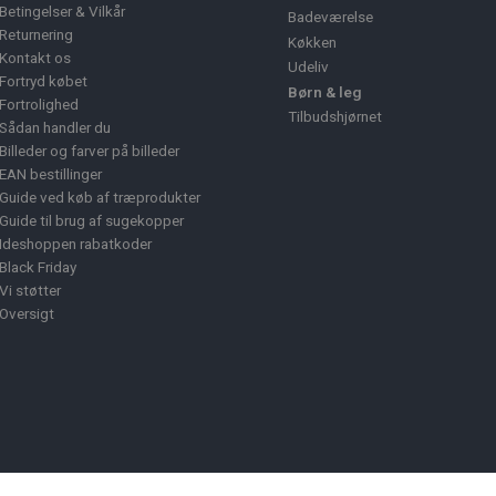
Betingelser & Vilkår
Badeværelse
Returnering
Køkken
Kontakt os
Udeliv
Fortryd købet
Børn & leg
Fortrolighed
Tilbudshjørnet
Sådan handler du
Billeder og farver på billeder
EAN bestillinger
Guide ved køb af træprodukter
Guide til brug af sugekopper
Ideshoppen rabatkoder
Black Friday
Vi støtter
Oversigt