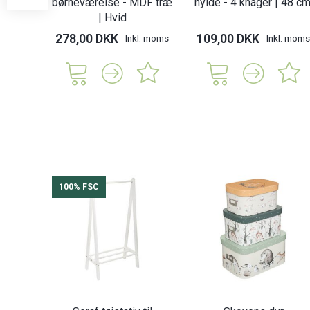
børneværelse - MDF træ
hylde - 4 knager | 48 cm
| Hvid
278,00 DKK
109,00 DKK
Inkl. moms
Inkl. moms
100% FSC