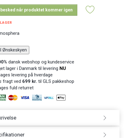
 besked når produktet kommer igen
 LAGER
mosphera
til Ønskeskyen
00%
dansk webshop og kundeservice
t lager i Danmark til levering
NU
ages levering på hverdage
s
fragt ved
699 kr.
til GLS pakkeshop
ges fuld returret
rivelse
ifikationer