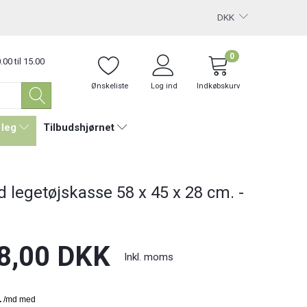
DKK
0
.00 til 15.00
Ønskeliste
Log ind
Indkøbskurv
 leg
Tilbudshjørnet
d legetøjskasse 58 x 45 x 28 cm. -
8,00 DKK
Inkl. moms