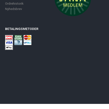
Ordrehistorik
Nyhedsbrev
BETALINGSMETODER