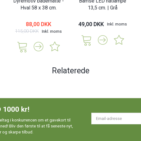
Dyremotiv bademåtte -
Bamse LED natlampe
Hval 58 x 38 cm.
13,5 cm. | Grå
88,00 DKK
49,00 DKK
Inkl. moms
115,00 DKK
Inkl. moms
Relaterede
 1000 kr!
Em
ltag i konkurrencen om et gavekort til
ad
d! Bliv den første til at få seneste nyt,
 og skarpe tilbud.