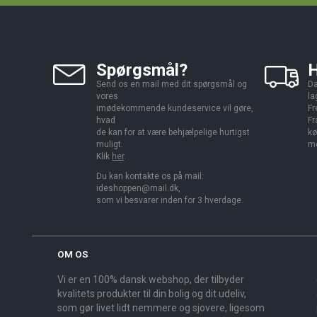
Spørgsmål?
H
Send os en mail med dit spørgsmål og
Da
vores
la
imødekommende kundeservice vil gøre,
Fr
hvad
Fr
de kan for at være behjælpelige hurtigst
kø
muligt.
me
Klik
her
.
Du kan kontakte os på mail:
ideshoppen@mail.dk,
som vi besvarer inden for 3 hverdage.
OM OS
Vi er en 100% dansk webshop, der tilbyder
kvalitets produkter til din bolig og dit udeliv,
som gør livet lidt nemmere og sjovere, ligesom