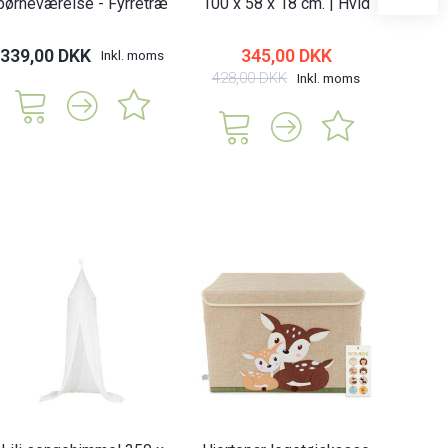
børneværelse - Fyrretræ
100 x 58 x 18 cm. | Hvid
x 
339,00 DKK
345,00 DKK
258,
Inkl. moms
428,00 DKK
Inkl. moms