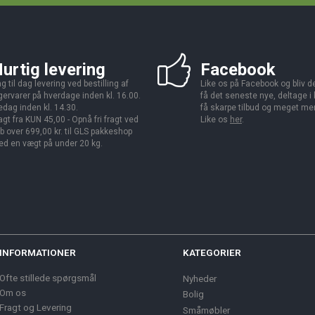
urtig levering
Facebook
g til dag levering ved bestilling af
Like os på Facebook og bliv den
gervarer på hverdage inden kl. 16.00.
få det seneste nye, deltage i
edag inden kl. 14.30.
få skarpe tilbud og meget me
agt fra KUN 45,00 - Opnå fri fragt ved
Like os
her
.
b over 699,00 kr. til GLS pakkeshop
d en vægt på under 20 kg.
INFORMATIONER
KATEGORIER
Ofte stillede spørgsmål
Nyheder
Om os
Bolig
Fragt og Levering
Småmøbler