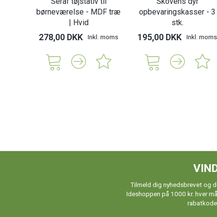
Seraf tøjstativ til
Skovens dyr
børneværelse - MDF træ
opbevaringskasser - 3
| Hvid
stk.
278,00 DKK
195,00 DKK
Inkl. moms
Inkl. moms
VIND
Tilmeld dig nyhedsbrevet og de
Ideshoppen på 1000 kr. hver måne
rabatkoder