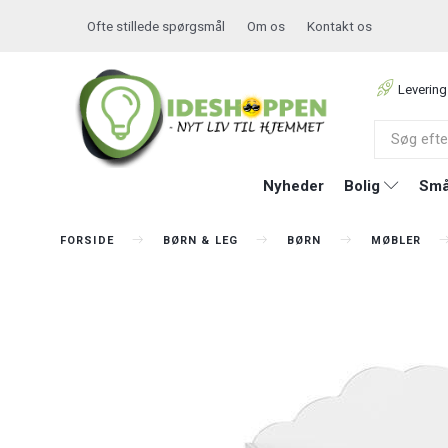
Ofte stillede spørgsmål
Om os
Kontakt os
Levering
Nyheder
Bolig
Små
FORSIDE
BØRN & LEG
BØRN
MØBLER