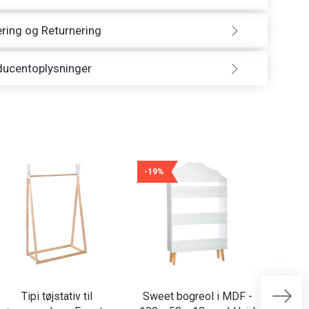
ring og Returnering
ducentoplysninger
-19%
Tipi tøjstativ til
Sweet bogreol i MDF -
Baya b