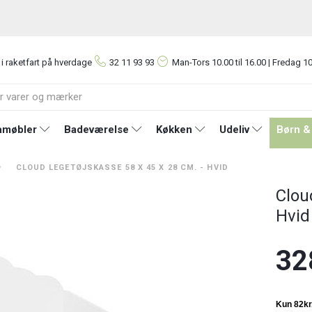
 i raketfart på hverdage
32 11 93 93
Man-Tors
10.00 til 16.00 | Fredag 10
møbler
Badeværelse
Køkken
Udeliv
Børn &
CLOUD LEGETØJSKASSE 58 X 45 X 28 CM. - HVID
Clou
Hvid
32