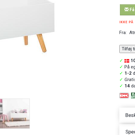
Få
IKKE PÅ
Fra:
At
Tilføj 
✓
1
✓
På ege
✓
1-2
d
✓
Grati
✓
14
da
Besk
Spec