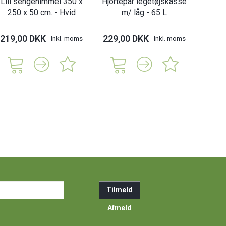
Lili sengehimmel 350 x
Hjortepar legetøjskasse
250 x 50 cm. - Hvid
m/ låg - 65 L
219,00 DKK
229,00 DKK
Inkl. moms
Inkl. moms
ail-
Tilmeld
resse
Afmeld