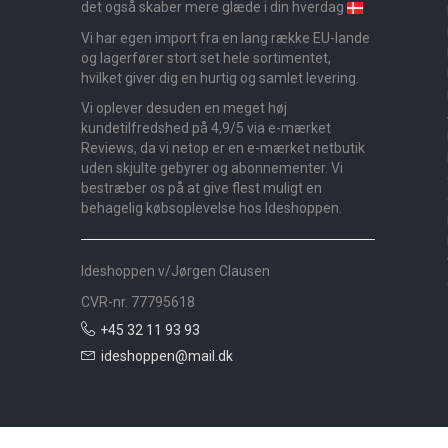
det også skaber mere glæde i din hverdag
Vi har egen import fra en lang række EU-lande
og lagerfører stort set hele sortimentet,
hvilket giver dig en hurtig og samlet levering.
Vi oplever desuden en meget høj
kundetilfredshed på 4,9/5 via e-mærket
Reviews, da vi netop er en e-mærket netbutik
uden skjulte gebyrer og abonnementer. Vi
bestræber os på at give flest muligt en
behagelig købsoplevelse hos Ideshoppen.
Ideshoppen v/Jørgen Clausen
CVR-nr. 77795618
+45 32 11 93 93
ideshoppen@mail.dk
Nyheder