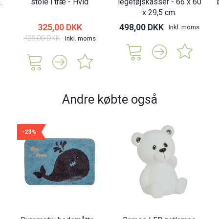
.
stole i træ - Hvid
legetøjskasser - 66 x 60
x 29,5 cm.
325,00 DKK
498,00 DKK
Inkl. moms
428,00 DKK
Inkl. moms
Andre købte også
-23%