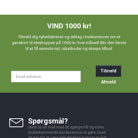
VIND 1000 kr!
Tilmeld dig nyhedsbrevet og deltag i konkurrencen om et
gavekort til Ideshoppen på 1000 kr. hver måned! Bliv den første
til at få seneste nyt, rabatkoder og skarpe tilbud.
Tilmeld
Email-
adresse
Afmeld
Spørgsmål?
Send os en mail med dit spørgsmål og vores
imødekommende kundeservice vil gøre, hvad
de kan for at være behjælpelige hurtigst muligt.