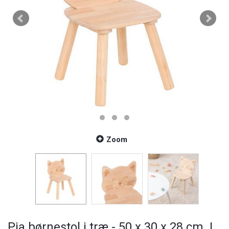
Zoom
Pia børnestol i træ - 50 x 30 x 28 cm. |