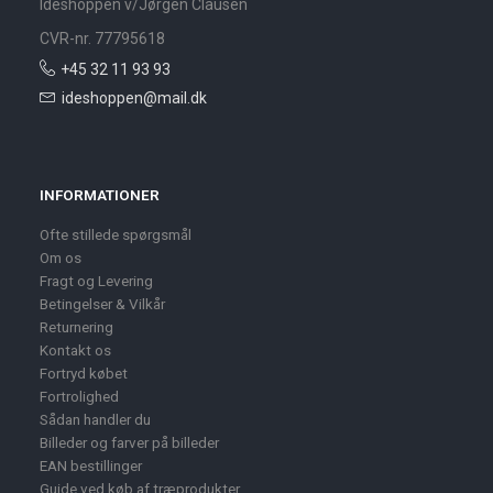
Ideshoppen v/Jørgen Clausen
CVR-nr. 77795618
+45 32 11 93 93
ideshoppen@mail.dk
INFORMATIONER
Ofte stillede spørgsmål
Om os
Fragt og Levering
Betingelser & Vilkår
Returnering
Kontakt os
Fortryd købet
Fortrolighed
Sådan handler du
Billeder og farver på billeder
EAN bestillinger
Guide ved køb af træprodukter