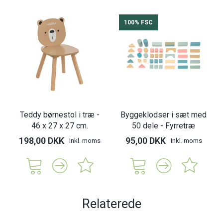
100% FSC
Teddy børnestol i træ -
Byggeklodser i sæt med
46 x 27 x 27 cm.
50 dele - Fyrretræ
198,00 DKK
95,00 DKK
Inkl. moms
Inkl. moms
Relaterede