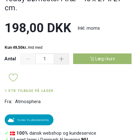
cm.
198,00 DKK
Inkl. moms
Antal
Læg i kurv
1 STK TILBAGE PÅ LAGER
Fra:
Atmosphera
TILFØJ TIL ØNSKESKYEN
✓
100%
dansk webshop og kundeservice
✓
På eget lager i Danmark til levering
NU