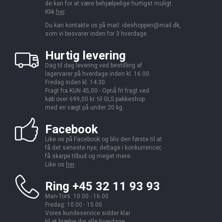
de kan for at være behjælpelige hurtigst muligt.
Klik
her
.
Du kan kontakte os på mail:
ideshoppen@mail.dk,
som vi besvarer inden for 3 hverdage.
Hurtig levering
Dag til dag levering ved bestilling af
lagervarer på hverdage inden kl. 16.00.
Fredag inden kl. 14.30.
Fragt fra KUN 45,00 - Opnå fri fragt ved
køb over 699,00 kr. til GLS pakkeshop
med en vægt på under 20 kg.
Facebook
Like os på Facebook og bliv den første til at
få det seneste nye, deltage i konkurrencer,
få skarpe tilbud og meget mere.
Like os
her
.
Ring +45 32 11 93 93
Man-Tors: 10.00 - 16.00
Fredag: 10.00 - 15.00
Vores kundeservice sidder klar
til at hjælpe dig alle hverdage.