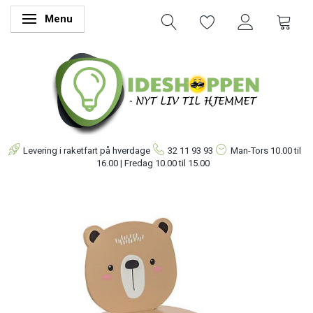
Menu
Skifte navigation
Levering i raketfart på hverdage
32 11 93 93
Man-Tors
10.00 til
16.00 | Fredag 10.00 til 15.00