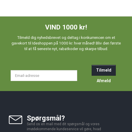
VIND 1000 kr!
Tilmeld dig nyhedsbrevet og deltag i konkurrencen om et
gavekort til Ideshoppen på 1000 kr. hver måned! Bliv den første
til at få seneste nyt, rabatkoder og skarpe tilbud.
Tilmeld
Email-
adresse
Afmeld
Spørgsmål?
Send os en mail med dit spørgsmål og vores
imødekommende kundeservice vil gøre, hvad