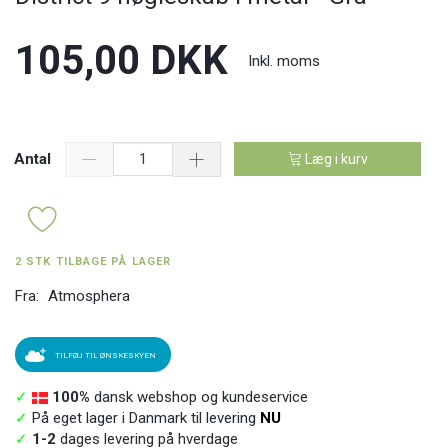
105,00 DKK
Inkl. moms
Antal
Læg i kurv
2 STK TILBAGE PÅ LAGER
Fra:
Atmosphera
TILFØJ TIL ØNSKESKYEN
✓
100%
dansk webshop og kundeservice
✓
På eget lager i Danmark til levering
NU
✓
1-2
dages levering på hverdage