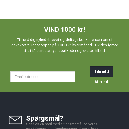
VIND 1000 kr!
Tilmeld dig nyhedsbrevet og deltag i konkurrencen om et
gavekort til Ideshoppen på 1000 kr. hver måned! Bliv den første
til at få seneste nyt, rabatkoder og skarpe tilbud.
Tilmeld
Email-
adresse
Afmeld
Spørgsmål?
Send os en mail med dit spørgsmål og vores
imødekommende kundeservice vil gøre, hvad