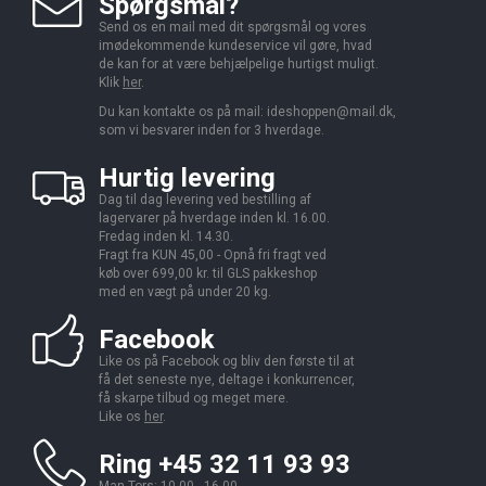
Spørgsmål?
Send os en mail med dit spørgsmål og vores
imødekommende kundeservice vil gøre, hvad
de kan for at være behjælpelige hurtigst muligt.
Klik
her
.
Du kan kontakte os på mail:
ideshoppen@mail.dk,
som vi besvarer inden for 3 hverdage.
Hurtig levering
Dag til dag levering ved bestilling af
lagervarer på hverdage inden kl. 16.00.
Fredag inden kl. 14.30.
Fragt fra KUN 45,00 - Opnå fri fragt ved
køb over 699,00 kr. til GLS pakkeshop
med en vægt på under 20 kg.
Facebook
Like os på Facebook og bliv den første til at
få det seneste nye, deltage i konkurrencer,
få skarpe tilbud og meget mere.
Like os
her
.
Ring +45 32 11 93 93