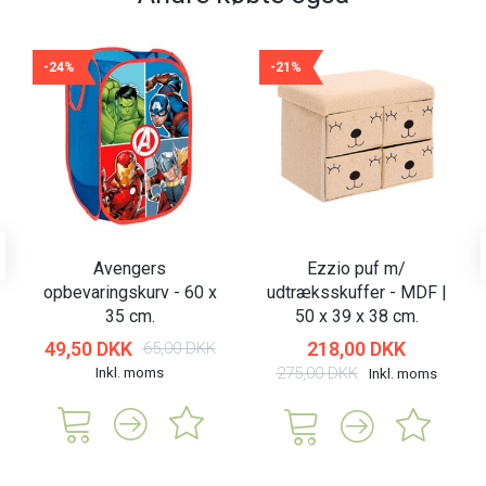
-24%
-21%
Avengers
Ezzio puf m/
opbevaringskurv - 60 x
udtræksskuffer - MDF |
35 cm.
50 x 39 x 38 cm.
49,50 DKK
218,00 DKK
65,00 DKK
Inkl. moms
275,00 DKK
Inkl. moms