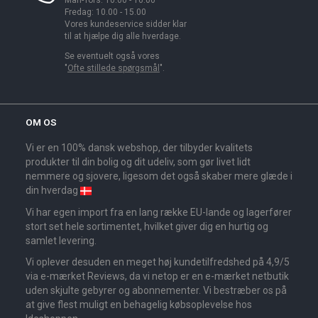
Man-Tors: 10.00 - 16.00
Fredag: 10.00 - 15.00
Vores kundeservice sidder klar
til at hjælpe dig alle hverdage.
Se eventuelt også vores
"
Ofte stillede spørgsmål
".
OM OS
Vi er en 100% dansk webshop, der tilbyder kvalitets
produkter til din bolig og dit udeliv, som gør livet lidt
nemmere og sjovere, ligesom det også skaber mere glæde i
din hverdag
Vi har egen import fra en lang række EU-lande og lagerfører
stort set hele sortimentet, hvilket giver dig en hurtig og
samlet levering.
Vi oplever desuden en meget høj kundetilfredshed på 4,9/5
via e-mærket Reviews, da vi netop er en e-mærket netbutik
uden skjulte gebyrer og abonnementer. Vi bestræber os på
at give flest muligt en behagelig købsoplevelse hos