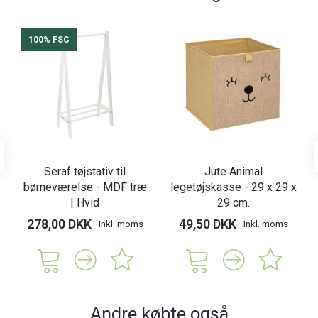
100% FSC
Seraf tøjstativ til
Jute Animal
børneværelse - MDF træ
legetøjskasse - 29 x 29 x
| Hvid
29 cm.
278,00 DKK
49,50 DKK
Inkl. moms
Inkl. moms
Andre købte også