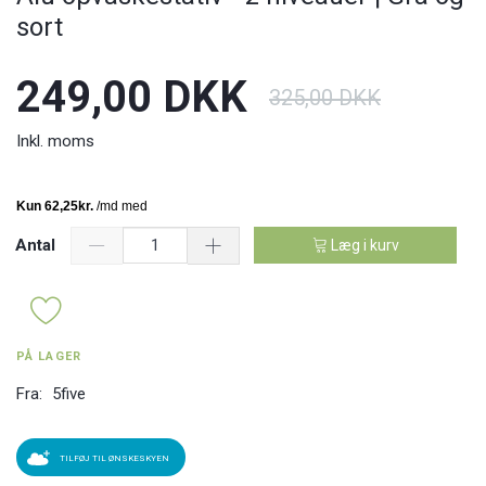
sort
249,00 DKK
325,00 DKK
Inkl. moms
Antal
Læg i kurv
PÅ LAGER
Fra:
5five
TILFØJ TIL ØNSKESKYEN