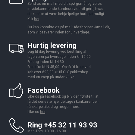
Send os en mail med dit spørgsmål og vores
imødekommende kundeservice vil gøre, hvad
de kan for at være behjælpelige hurtigst muligt.
Klik
her
.
Du kan kontakte os på mail:
ideshoppen@mail.dk,
som vi besvarer inden for 3 hverdage.
Hurtig levering
Dag til dag levering ved bestilling af
lagervarer på hverdage inden kl. 16.00.
Fredag inden kl. 14.30.
Fragt fra KUN 45,00 - Opnå fri fragt ved
køb over 699,00 kr. til GLS pakkeshop
med en vægt på under 20 kg.
Facebook
Like os på Facebook og bliv den første til at
få det seneste nye, deltage i konkurrencer,
få skarpe tilbud og meget mere.
Like os
her
.
Ring +45 32 11 93 93
Man-Tors: 10.00 - 16.00