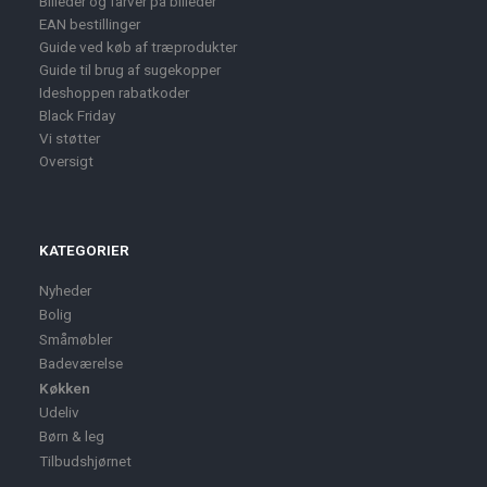
Billeder og farver på billeder
EAN bestillinger
Guide ved køb af træprodukter
Guide til brug af sugekopper
Ideshoppen rabatkoder
Black Friday
Vi støtter
Oversigt
KATEGORIER
Nyheder
Bolig
Småmøbler
Badeværelse
Køkken
Udeliv
Børn & leg
Tilbudshjørnet