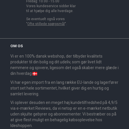
Fredag: 10.00 - 15.00
Vores kundeservice sidder klar
til at hjælpe dig alle hverdage.
Se eventuelt også vores
"
Ofte stillede spørgsmål
".
OM OS
Vi er en 100% dansk webshop, der tilbyder kvalitets
produkter til din bolig og dit udeliv, som gør livet lidt
nemmere og sjovere, ligesom det også skaber mere glæde i
din hverdag
Vi har egen import fra en lang række EU-lande og lagerfører
stort set hele sortimentet, hvilket giver dig en hurtig og
samlet levering.
Vi oplever desuden en meget høj kundetilfredshed på 4,9/5
via e-mærket Reviews, da vi netop er en e-mærket netbutik
uden skjulte gebyrer og abonnementer. Vi bestræber os på
at give flest muligt en behagelig købsoplevelse hos
Ideshoppen.