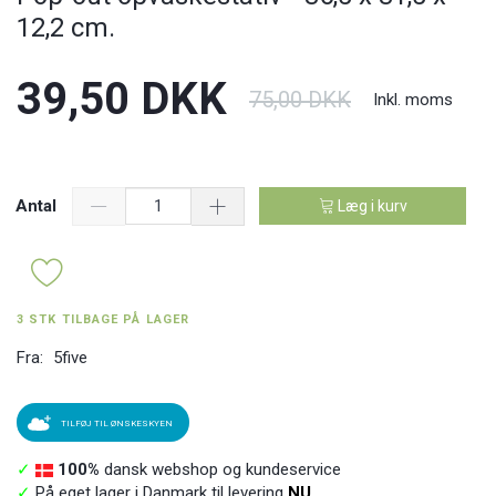
12,2 cm.
39,50 DKK
75,00 DKK
Inkl. moms
Antal
Læg i kurv
3 STK TILBAGE PÅ LAGER
Fra:
5five
TILFØJ TIL ØNSKESKYEN
✓
100%
dansk webshop og kundeservice
✓
På eget lager i Danmark til levering
NU