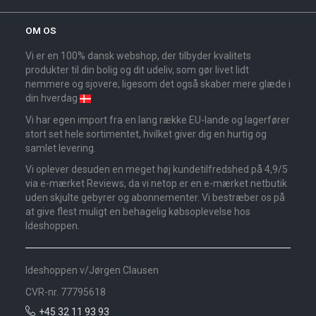
OM OS
Vi er en 100% dansk webshop, der tilbyder kvalitets
produkter til din bolig og dit udeliv, som gør livet lidt
nemmere og sjovere, ligesom det også skaber mere glæde i
din hverdag
Vi har egen import fra en lang række EU-lande og lagerfører
stort set hele sortimentet, hvilket giver dig en hurtig og
samlet levering.
Vi oplever desuden en meget høj kundetilfredshed på 4,9/5
via e-mærket Reviews, da vi netop er en e-mærket netbutik
uden skjulte gebyrer og abonnementer. Vi bestræber os på
at give flest muligt en behagelig købsoplevelse hos
Ideshoppen.
Ideshoppen v/Jørgen Clausen
CVR-nr. 77795618
+45 32 11 93 93