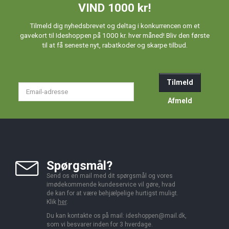
VIND 1000 kr!
Tilmeld dig nyhedsbrevet og deltag i konkurrencen om et
gavekort til Ideshoppen på 1000 kr. hver måned! Bliv den første
til at få seneste nyt, rabatkoder og skarpe tilbud.
Tilmeld
Email-
adresse
Afmeld
Spørgsmål?
Send os en mail med dit spørgsmål og vores
imødekommende kundeservice vil gøre, hvad
de kan for at være behjælpelige hurtigst muligt.
Klik
her
.
Du kan kontakte os på mail:
ideshoppen@mail.dk,
som vi besvarer inden for 3 hverdage.