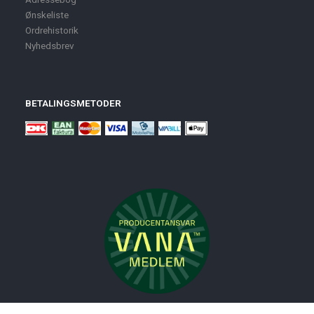
Ønskeliste
Ordrehistorik
Nyhedsbrev
BETALINGSMETODER
Nyheder