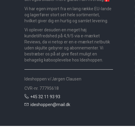
Vi har egen import fra en lang række EU-lande
og lagerfører stort set hele sortimentet,
hvilket giver dig en hurtig og samlet levering.
Vi oplever desuden en meget høj
kundetilfredshed på 4,9/5 via e-mærket
Reviews, da vi netop er en e-mærket netbutik
uden skjulte gebyrer og abonnementer. Vi
bestræber os på at give flest muligt en
behagelig købsoplevelse hos Ideshoppen.
Ideshoppen v/Jørgen Clausen
CVR-nr. 77795618
+45 32 11 93 93
ideshoppen@mail.dk
Nyheder