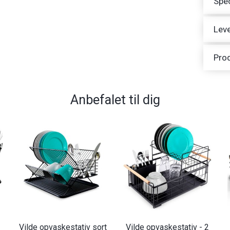
Spec
Leve
Pro
Anbefalet til dig
Vilde opvaskestativ sort
Vilde opvaskestativ - 2