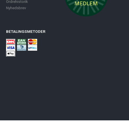
Ordrehistorik
Nyhedsbrev
BETALINGSMETODER