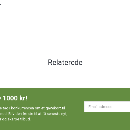
-
Relaterede
 1000 kr!
Em
ltag i konkurrencen om et gavekort til
ad
d! Bliv den første til at få seneste nyt,
 og skarpe tilbud.