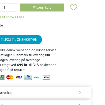
Læg i kurv
ILBAGE PÅ LAGER
de
TILFØJ TIL ØNSKESKYEN
00%
dansk webshop og kundeservice
t lager i Danmark til levering
NU
ages levering på hverdage
s
fragt ved
699 kr.
til GLS pakkeshop
ges fuld returret
rivelse