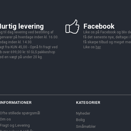
urtig levering
Facebook
g til dag levering ved bestilling af
Like os på Facebook og bliv den
gervarer på hverdage inden kl. 16.00.
få det seneste nye, deltage i
edag inden kl. 14.30.
få skarpe tilbud og meget me
agt fra KUN 45,00 - Opnå fri fragt ved
Like os
her
.
b over 699,00 kr. til GLS pakkeshop
d en vægt på under 20 kg.
INFORMATIONER
KATEGORIER
Ofte stillede spørgsmål
Nyheder
Om os
Bolig
Fragt og Levering
Småmøbler