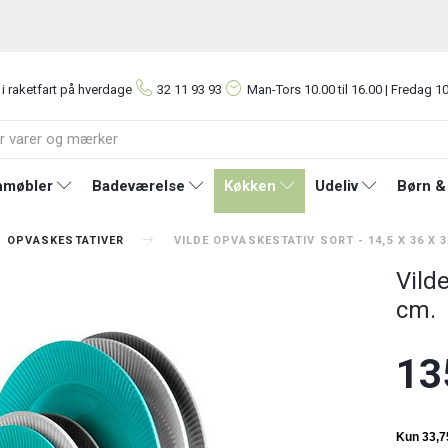
 i raketfart på hverdage
32 11 93 93
Man-Tors
10.00 til 16.00 | Fredag 10
møbler
Badeværelse
Køkken
Udeliv
Børn &
OPVASKESTATIVER
VILDE OPVASKESTATIV SORT - 14,5 X 36 X 
Vilde
cm.
13