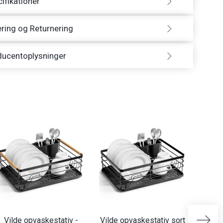
ifikationer
ring og Returnering
ducentoplysninger
Vilde opvaskestativ -
Vilde opvaskestativ sort
Vilde 