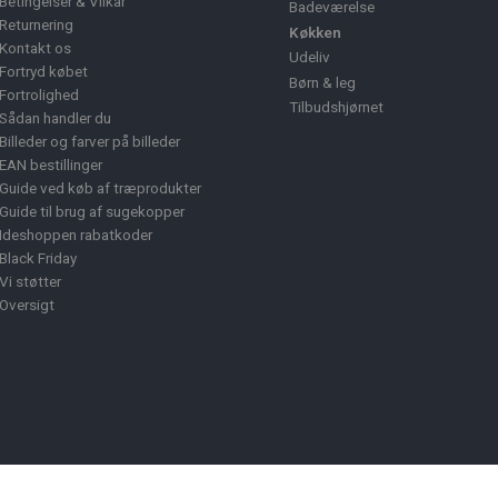
Betingelser & Vilkår
Badeværelse
Returnering
Køkken
Kontakt os
Udeliv
Fortryd købet
Børn & leg
Fortrolighed
Tilbudshjørnet
Sådan handler du
Billeder og farver på billeder
EAN bestillinger
Guide ved køb af træprodukter
Guide til brug af sugekopper
Ideshoppen rabatkoder
Black Friday
Vi støtter
Oversigt