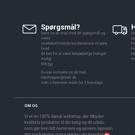
Spørgsmål?
H
Send os en mail med dit spørgsmål og
Da
vores
la
imødekommende kundeservice vil gøre,
Fr
hvad
Fr
de kan for at være behjælpelige hurtigst
kø
muligt.
me
Klik
her
.
Du kan kontakte os på mail:
ideshoppen@mail.dk,
som vi besvarer inden for 3 hverdage.
OM OS
Vi er en 100% dansk webshop, der tilbyder
kvalitets produkter til din bolig og dit udeliv,
som gør livet lidt nemmere og sjovere, ligesom
det også skaber mere glæde i din hverdag