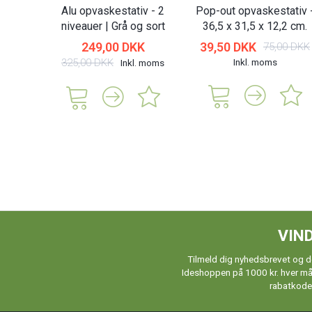
Alu opvaskestativ - 2
Pop-out opvaskestativ 
niveauer | Grå og sort
36,5 x 31,5 x 12,2 cm.
249,00 DKK
39,50 DKK
75,00 DKK
325,00 DKK
Inkl. moms
Inkl. moms
VIND
Tilmeld dig nyhedsbrevet og de
Ideshoppen på 1000 kr. hver måne
rabatkoder