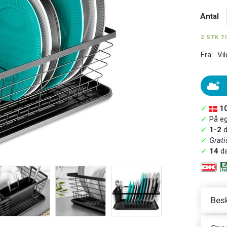
Antal
2 STK T
Fra:
Vil
✓
1
✓
På ege
✓
1-2
d
✓
Grati
✓
14
da
Besk