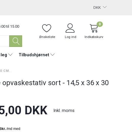
DKK
0
.00 til 15.00
Ønskeliste
Log ind
Indkøbskurv
 leg
Tilbudshjørnet
30 CM.
 opvaskestativ sort - 14,5 x 36 x 30
5,00 DKK
Inkl. moms