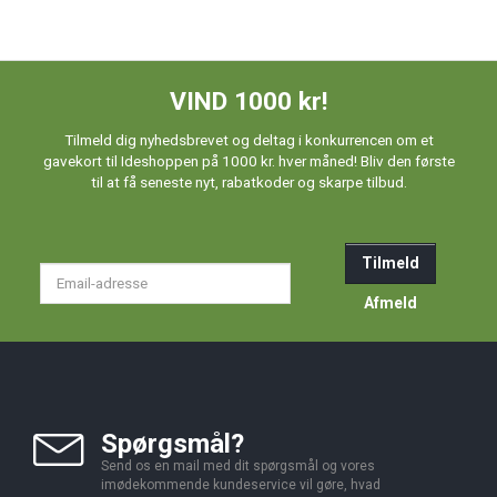
VIND 1000 kr!
Tilmeld dig nyhedsbrevet og deltag i konkurrencen om et
gavekort til Ideshoppen på 1000 kr. hver måned! Bliv den første
til at få seneste nyt, rabatkoder og skarpe tilbud.
Tilmeld
Email-
adresse
Afmeld
Spørgsmål?
Send os en mail med dit spørgsmål og vores
imødekommende kundeservice vil gøre, hvad