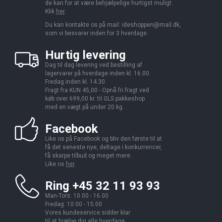
de kan for at være behjælpelige hurtigst muligt.
Klik
her
.
Du kan kontakte os på mail:
ideshoppen@mail.dk,
som vi besvarer inden for 3 hverdage.
Hurtig levering
Dag til dag levering ved bestilling af
lagervarer på hverdage inden kl. 16.00.
Fredag inden kl. 14.30.
Fragt fra KUN 45,00 - Opnå fri fragt ved
køb over 699,00 kr. til GLS pakkeshop
med en vægt på under 20 kg.
Facebook
Like os på Facebook og bliv den første til at
få det seneste nye, deltage i konkurrencer,
få skarpe tilbud og meget mere.
Like os
her
.
Ring +45 32 11 93 93
Man-Tors: 10.00 - 16.00
Fredag: 10.00 - 15.00
Vores kundeservice sidder klar
til at hjælpe dig alle hverdage.