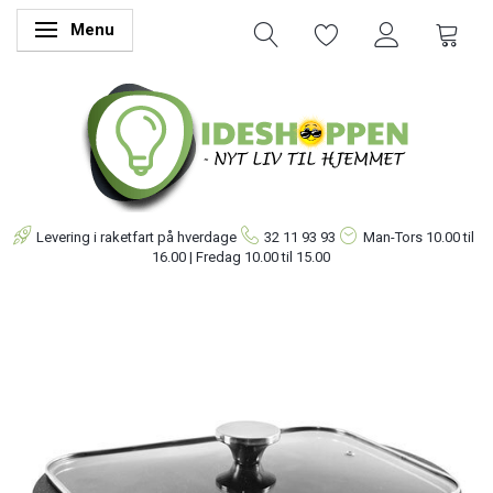
Menu
Skifte navigation
Levering i raketfart på hverdage
32 11 93 93
Man-Tors
10.00 til
16.00 | Fredag 10.00 til 15.00