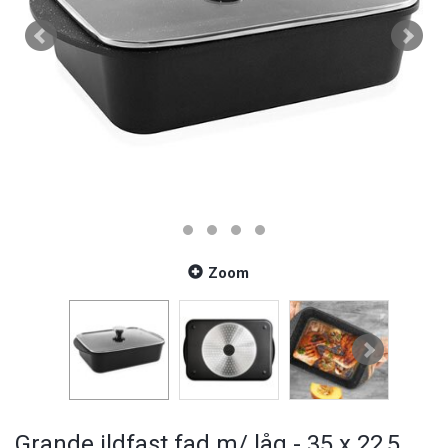
Zoom
Grande ildfast fad m/ låg - 35 x 22,5