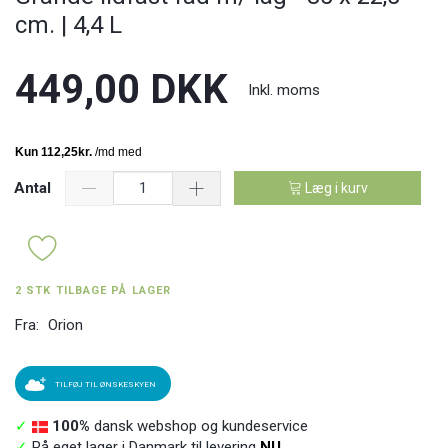
cm. | 4,4 L
449,00 DKK
Inkl. moms
Antal
Læg i kurv
2 STK TILBAGE PÅ LAGER
Fra:
Orion
TILFØJ TIL ØNSKESKYEN
✓
100%
dansk webshop og kundeservice
✓
På eget lager i Danmark til levering
NU