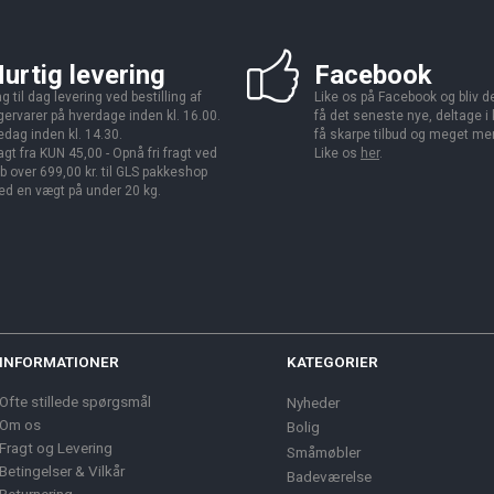
urtig levering
Facebook
g til dag levering ved bestilling af
Like os på Facebook og bliv den
gervarer på hverdage inden kl. 16.00.
få det seneste nye, deltage i
edag inden kl. 14.30.
få skarpe tilbud og meget me
agt fra KUN 45,00 - Opnå fri fragt ved
Like os
her
.
b over 699,00 kr. til GLS pakkeshop
d en vægt på under 20 kg.
INFORMATIONER
KATEGORIER
Ofte stillede spørgsmål
Nyheder
Om os
Bolig
Fragt og Levering
Småmøbler
Betingelser & Vilkår
Badeværelse