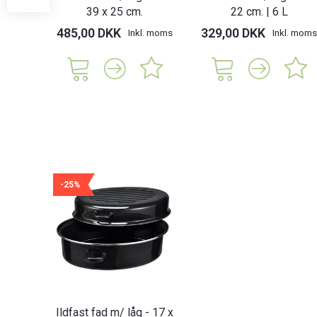
39 x 25 cm.
22 cm. | 6 L
485,00 DKK
329,00 DKK
Inkl. moms
Inkl. moms
-25%
Ildfast fad m/ låg - 17 x