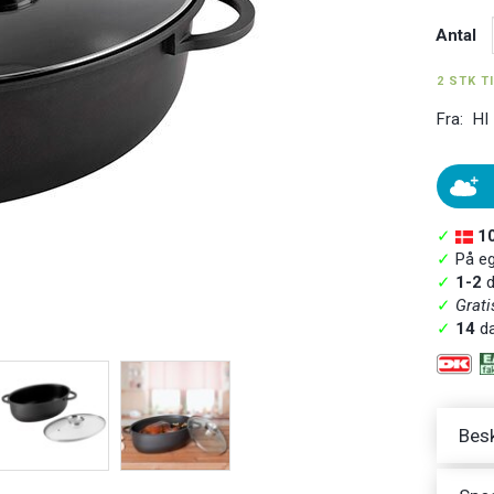
Antal
2 STK T
Fra:
HI
✓
1
✓
På ege
✓
1-2
d
✓
Grati
✓
14
da
Besk