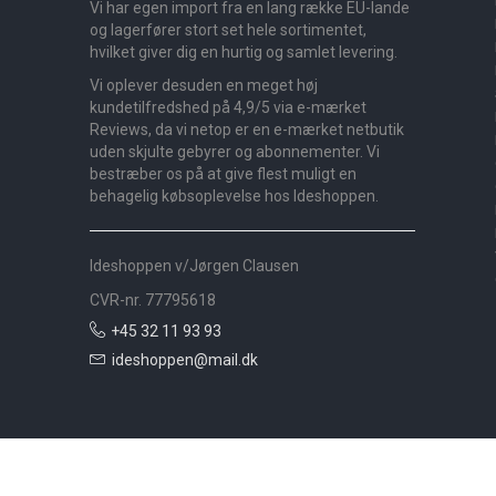
Vi har egen import fra en lang række EU-lande
og lagerfører stort set hele sortimentet,
hvilket giver dig en hurtig og samlet levering.
Vi oplever desuden en meget høj
kundetilfredshed på 4,9/5 via e-mærket
Reviews, da vi netop er en e-mærket netbutik
uden skjulte gebyrer og abonnementer. Vi
bestræber os på at give flest muligt en
behagelig købsoplevelse hos Ideshoppen.
Ideshoppen v/Jørgen Clausen
CVR-nr. 77795618
+45 32 11 93 93
ideshoppen@mail.dk
Nyheder
Bolig