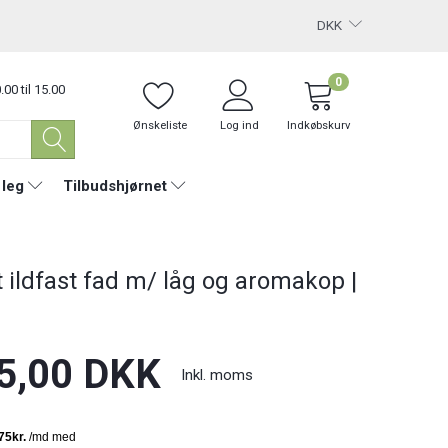
DKK
0
.00 til 15.00
Ønskeliste
Log ind
Indkøbskurv
 leg
Tilbudshjørnet
t ildfast fad m/ låg og aromakop |
5,00 DKK
Inkl. moms