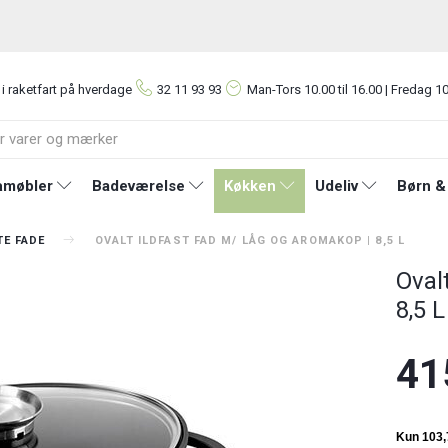
 i raketfart på hverdage
32 11 93 93
Man-Tors
10.00 til 16.00 | Fredag 10
møbler
Badeværelse
Køkken
Udeliv
Børn &
E FADE
OVALT ILDFAST FAD M/ LÅG OG AROMAKOP | 8,5 L
Oval
8,5 L
41