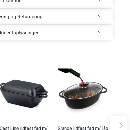
ifikationer
ring og Returnering
ducentoplysninger
Cast Line ildfast fad m/
Grande ildfast fad m/ låg
Alpina