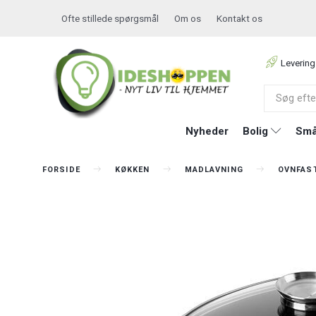
Ofte stillede spørgsmål
Om os
Kontakt os
Levering
Nyheder
Bolig
Små
FORSIDE
KØKKEN
MADLAVNING
OVNFAST