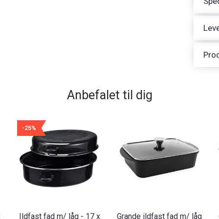
Spec
Leve
Pro
Anbefalet til dig
-25%
x
Ildfast fad m/ låg - 17 x
Grande ildfast fad m/ låg