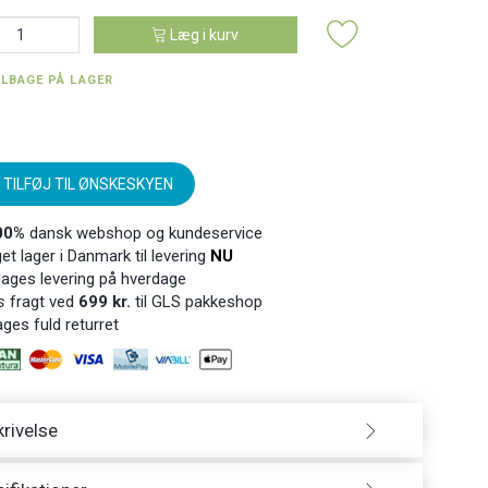
Læg i kurv
ILBAGE PÅ LAGER
TILFØJ TIL ØNSKESKYEN
00%
dansk webshop og kundeservice
t lager i Danmark til levering
NU
ages levering på hverdage
s
fragt ved
699 kr.
til GLS pakkeshop
ges fuld returret
rivelse