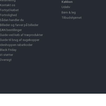
Returnering
Køkken
Kontakt os
Udeliv
Fortryd købet
Børn & leg
Fortrolighed
Tilbudshjørnet
Sådan handler du
Billeder og farver på billeder
EAN bestillinger
Guide ved køb af træprodukter
Guide til brug af sugekopper
Ideshoppen rabatkoder
Black Friday
Vi støtter
Oversigt