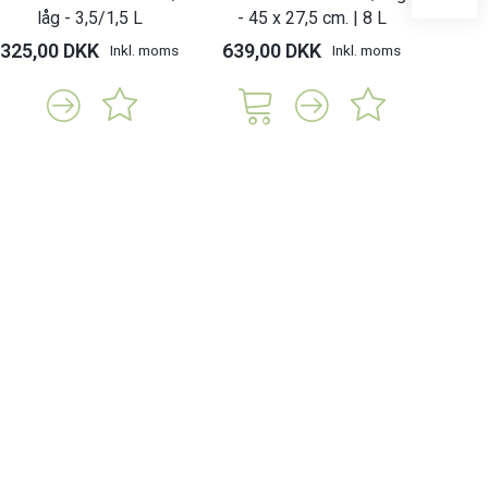
låg - 3,5/1,5 L
- 45 x 27,5 cm. | 8 L
6 x
325,00 DKK
639,00 DKK
119,
Inkl. moms
Inkl. moms