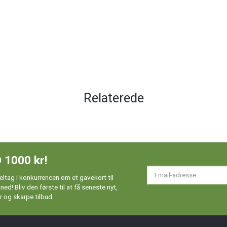
Relaterede
 1000 kr!
Em
ltag i konkurrencen om et gavekort til
ad
d! Bliv den første til at få seneste nyt,
 og skarpe tilbud.