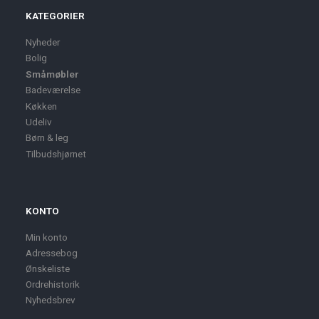
KATEGORIER
Nyheder
Bolig
Småmøbler
Badeværelse
Køkken
Udeliv
Børn & leg
Tilbudshjørnet
KONTO
Min konto
Adressebog
Ønskeliste
Ordrehistorik
Nyhedsbrev