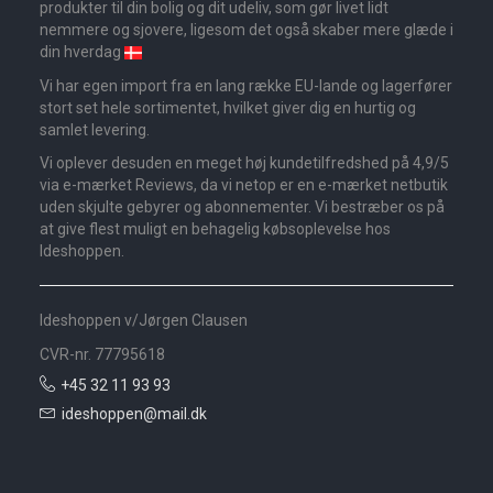
produkter til din bolig og dit udeliv, som gør livet lidt
nemmere og sjovere, ligesom det også skaber mere glæde i
din hverdag
Vi har egen import fra en lang række EU-lande og lagerfører
stort set hele sortimentet, hvilket giver dig en hurtig og
samlet levering.
Vi oplever desuden en meget høj kundetilfredshed på 4,9/5
via e-mærket Reviews, da vi netop er en e-mærket netbutik
uden skjulte gebyrer og abonnementer. Vi bestræber os på
at give flest muligt en behagelig købsoplevelse hos
Ideshoppen.
Ideshoppen v/Jørgen Clausen
CVR-nr. 77795618
+45 32 11 93 93
ideshoppen@mail.dk