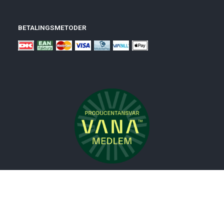
BETALINGSMETODER
Nyheder
Bolig
Småmøbler
Badeværelse
Køkken