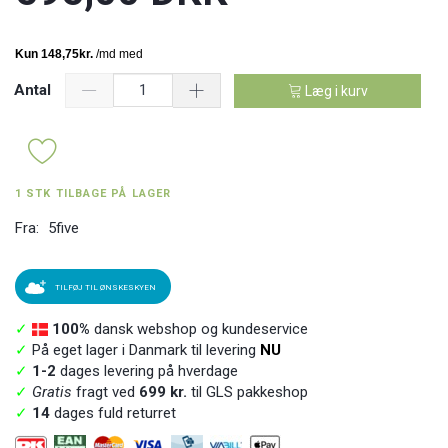
Antal
Læg i kurv
1 STK TILBAGE PÅ LAGER
Fra:
5five
TILFØJ TIL ØNSKESKYEN
✓
100%
dansk webshop og kundeservice
✓
På eget lager i Danmark til levering
NU
✓
1-2
dages levering på hverdage
✓
Gratis
fragt ved
699 kr.
til GLS pakkeshop
✓
14
dages fuld returret