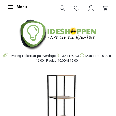
Menu
Skifte navigation
Levering i raketfart på hverdage
32 11 93 93
Man-Tors
10.00 til
16.00 | Fredag 10.00 til 15.00