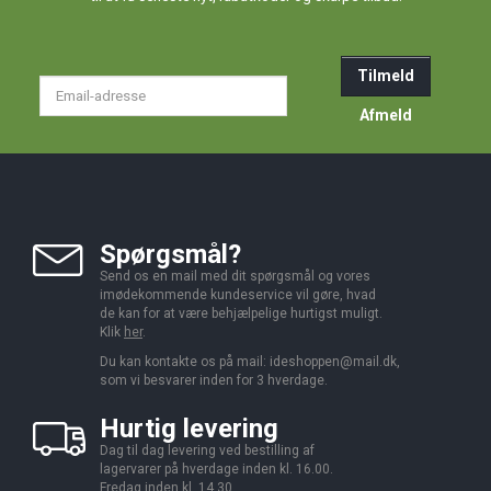
Tilmeld
Email-
adresse
Afmeld
Spørgsmål?
Send os en mail med dit spørgsmål og vores
imødekommende kundeservice vil gøre, hvad
de kan for at være behjælpelige hurtigst muligt.
Klik
her
.
Du kan kontakte os på mail:
ideshoppen@mail.dk,
som vi besvarer inden for 3 hverdage.
Hurtig levering
Dag til dag levering ved bestilling af
lagervarer på hverdage inden kl. 16.00.
Fredag inden kl. 14.30.