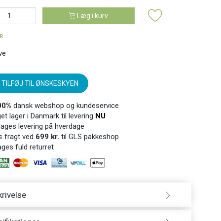
Læg i kurv
ER
ve
TILFØJ TIL ØNSKESKYEN
00%
dansk webshop og kundeservice
t lager i Danmark til levering
NU
ages levering på hverdage
s
fragt ved
699 kr.
til GLS pakkeshop
ges fuld returret
rivelse