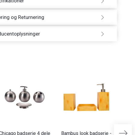
ifikationer
ring og Returnering
ducentoplysninger
Chicago badserie 4 dele
Bambus look badserie -
Nat