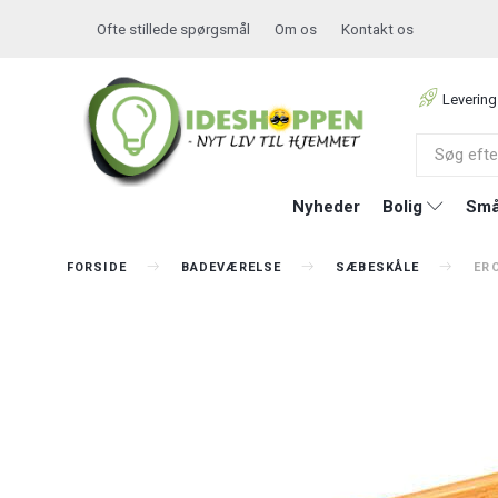
Ofte stillede spørgsmål
Om os
Kontakt os
Levering
Nyheder
Bolig
Små
FORSIDE
BADEVÆRELSE
SÆBESKÅLE
ERO