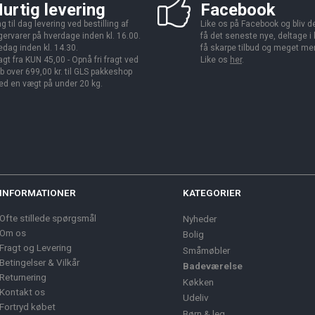
urtig levering
Facebook
g til dag levering ved bestilling af
Like os på Facebook og bliv den
gervarer på hverdage inden kl. 16.00.
få det seneste nye, deltage i
edag inden kl. 14.30.
få skarpe tilbud og meget me
agt fra KUN 45,00 - Opnå fri fragt ved
Like os
her
.
b over 699,00 kr. til GLS pakkeshop
d en vægt på under 20 kg.
INFORMATIONER
KATEGORIER
Ofte stillede spørgsmål
Nyheder
Om os
Bolig
Fragt og Levering
Småmøbler
Betingelser & Vilkår
Badeværelse
Returnering
Køkken
Kontakt os
Udeliv
Fortryd købet
Børn & leg