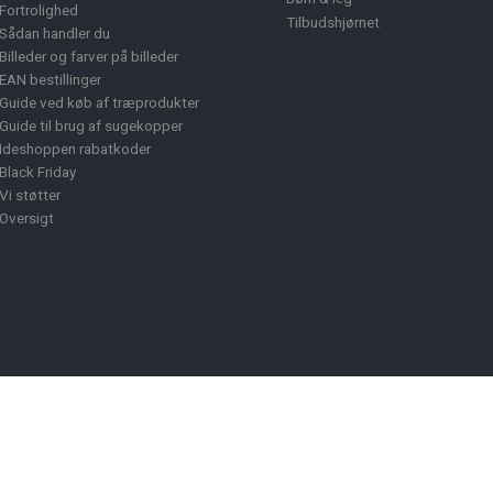
Fortrolighed
Tilbudshjørnet
Sådan handler du
Billeder og farver på billeder
EAN bestillinger
Guide ved køb af træprodukter
Guide til brug af sugekopper
Ideshoppen rabatkoder
Black Friday
Vi støtter
Oversigt