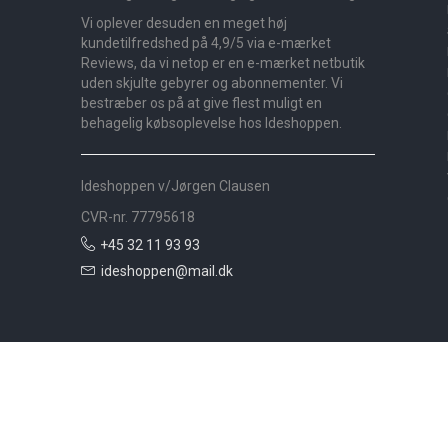
Vi oplever desuden en meget høj
kundetilfredshed på 4,9/5 via e-mærket
Reviews, da vi netop er en e-mærket netbutik
uden skjulte gebyrer og abonnementer. Vi
bestræber os på at give flest muligt en
behagelig købsoplevelse hos Ideshoppen.
Ideshoppen v/Jørgen Clausen
CVR-nr. 77795618
+45 32 11 93 93
ideshoppen@mail.dk
Nyheder
Bolig
Småmøbler
Badeværelse
Køkken