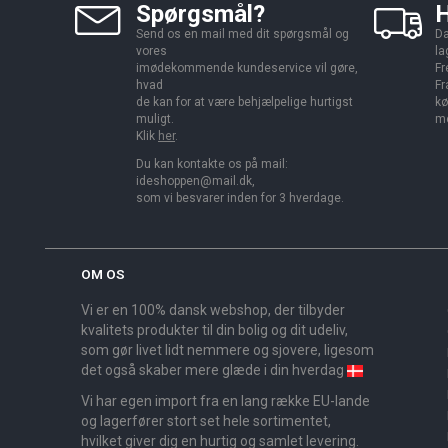
Spørgsmål?
H
Send os en mail med dit spørgsmål og
Da
vores
la
imødekommende kundeservice vil gøre,
Fr
hvad
Fr
de kan for at være behjælpelige hurtigst
kø
muligt.
me
Klik
her
.
Du kan kontakte os på mail:
ideshoppen@mail.dk,
som vi besvarer inden for 3 hverdage.
OM OS
Vi er en 100% dansk webshop, der tilbyder
kvalitets produkter til din bolig og dit udeliv,
som gør livet lidt nemmere og sjovere, ligesom
det også skaber mere glæde i din hverdag
Vi har egen import fra en lang række EU-lande
og lagerfører stort set hele sortimentet,
hvilket giver dig en hurtig og samlet levering.