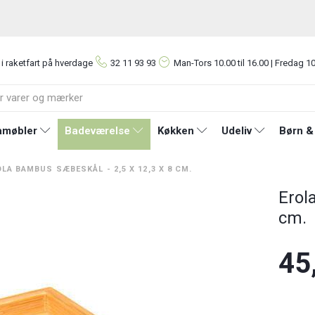
 i raketfart på hverdage
32 11 93 93
Man-Tors
10.00 til 16.00 | Fredag 10
møbler
Badeværelse
Køkken
Udeliv
Børn &
LA BAMBUS SÆBESKÅL - 2,5 X 12,3 X 8 CM.
Erol
cm.
45