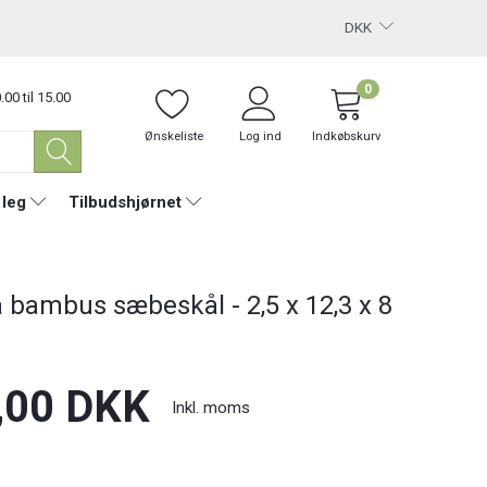
DKK
0
.00 til 15.00
Ønskeliste
Log ind
Indkøbskurv
 leg
Tilbudshjørnet
a bambus sæbeskål - 2,5 x 12,3 x 8
,00 DKK
Inkl. moms