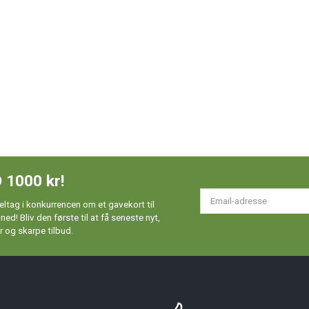
 1000 kr!
Em
ltag i konkurrencen om et gavekort til
ad
d! Bliv den første til at få seneste nyt,
 og skarpe tilbud.