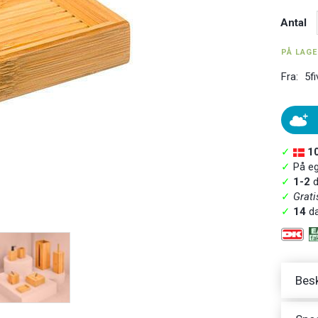
Antal
PÅ LAG
Fra:
5fi
✓
1
✓
På ege
✓
1-2
d
✓
Grati
✓
14
da
Besk