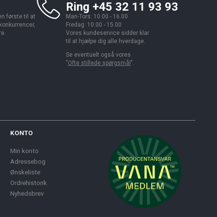
Ring +45 32 11 93 93
 første til at
Man-Tors: 10.00 - 16.00
 konkurrencer,
Fredag: 10.00 - 15.00
re.
Vores kundeservice sidder klar
til at hjælpe dig alle hverdage.
Se eventuelt også vores
"
Ofte stillede spørgsmål
".
KONTO
Min konto
Adressebog
Ønskeliste
Ordrehistorik
Nyhedsbrev