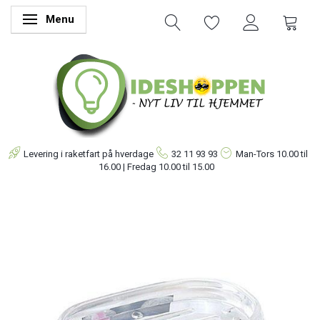
Menu
Skifte navigation
Levering i raketfart på hverdage
32 11 93 93
Man-Tors
10.00 til
16.00 | Fredag 10.00 til 15.00