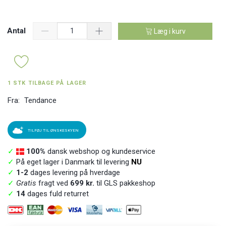
Antal
Læg i kurv
1 STK TILBAGE PÅ LAGER
Fra:
Tendance
TILFØJ TIL ØNSKESKYEN
✓
100%
dansk webshop og kundeservice
✓
På eget lager i Danmark til levering
NU
✓
1-2
dages levering på hverdage
✓
Gratis
fragt ved
699 kr.
til GLS pakkeshop
✓
14
dages fuld returret