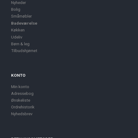
Nyheder
Bolig
Småmøbler
Badeværelse
Køkken
Udeliv
Børn & leg
Tilbudshjørnet
KONTO
Min konto
Adressebog
Ønskeliste
Ordrehistorik
Nyhedsbrev