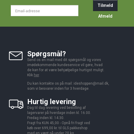
Tilmeld
Email-
adresse
Afmeld
Spørgsmål?
Send os en mail med dit spørgsmål og vores
imødekommende kundeservice vil gøre, hvad
de kan for at være behjælpelige hurtigst muligt.
Klik
her
.
Du kan kontakte os på mail:
ideshoppen@mail.dk,
som vi besvarer inden for 3 hverdage.
Hurtig levering
Dag til dag levering ved bestilling af
lagervarer på hverdage inden kl. 16.00.
Fredag inden kl. 14.30.
Fragt fra KUN 45,00 - Opnå fri fragt ved
køb over 699,00 kr. til GLS pakkeshop
med en vægt på under 20 kg.