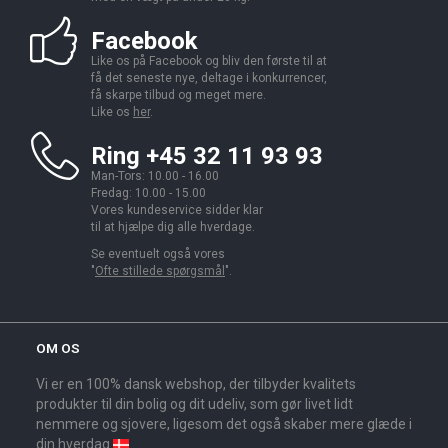
Facebook
Like os på Facebook og bliv den første til at
få det seneste nye, deltage i konkurrencer,
få skarpe tilbud og meget mere.
Like os
her
.
Ring +45 32 11 93 93
Man-Tors: 10.00 - 16.00
Fredag: 10.00 - 15.00
Vores kundeservice sidder klar
til at hjælpe dig alle hverdage.
Se eventuelt også vores
"
Ofte stillede spørgsmål
".
OM OS
Vi er en 100% dansk webshop, der tilbyder kvalitets
produkter til din bolig og dit udeliv, som gør livet lidt
nemmere og sjovere, ligesom det også skaber mere glæde i
din hverdag