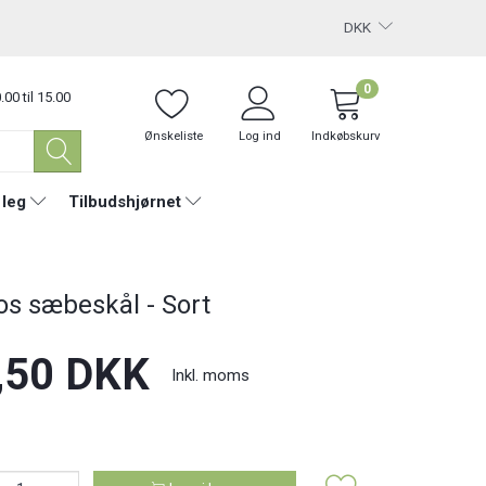
DKK
0
.00 til 15.00
Ønskeliste
Log ind
Indkøbskurv
 leg
Tilbudshjørnet
os sæbeskål - Sort
,50 DKK
Inkl. moms