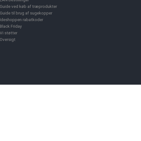
Guide ved køb af træprodukter
Guide til brug af sugekopper
Ideshoppen rabatkoder
Black Friday
Vi støtter
Oversigt