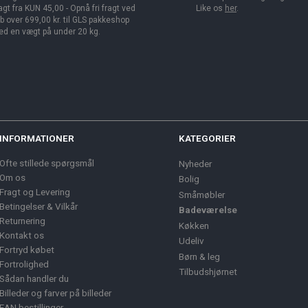
agt fra KUN 45,00 - Opnå fri fragt ved
Like os
her
.
b over 699,00 kr. til GLS pakkeshop
d en vægt på under 20 kg.
INFORMATIONER
KATEGORIER
Ofte stillede spørgsmål
Nyheder
Om os
Bolig
Fragt og Levering
Småmøbler
Betingelser & Vilkår
Badeværelse
Returnering
Køkken
Kontakt os
Udeliv
Fortryd købet
Børn & leg
Fortrolighed
Tilbudshjørnet
Sådan handler du
Billeder og farver på billeder
EAN bestillinger