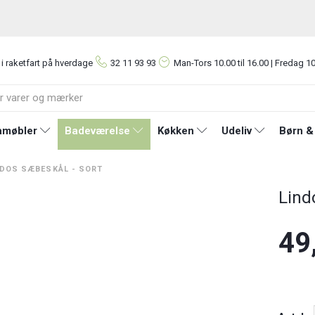
 i raketfart på hverdage
32 11 93 93
Man-Tors
10.00 til 16.00 | Fredag 10
møbler
Badeværelse
Køkken
Udeliv
Børn &
NDOS SÆBESKÅL - SORT
Lind
49