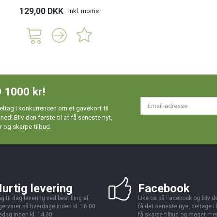
129,00 DKK
Inkl. moms
 1000 kr!
Em
ltag i konkurrencen om et gavekort til
ad
d! Bliv den første til at få seneste nyt,
 og skarpe tilbud.
urtig levering
Facebook
g til dag levering ved bestilling af
Like os på Facebook og bliv den
gervarer på hverdage inden kl. 16.00.
få det seneste nye, deltage i
edag inden kl. 14.30.
få skarpe tilbud og meget me