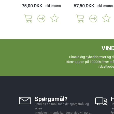
75,00 DKK
67,50 DKK
Inkl. moms
Inkl. moms
VIND
Tilmeld dig nyhedsbrevet og de
Ideshoppen på 1000 kr. hver måne
rabatkoder
Spørgsmål?
H
Send os en mail med dit spørgsmål og
Da
vores
la
imødekommende kundeservice vil gøre,
Fr