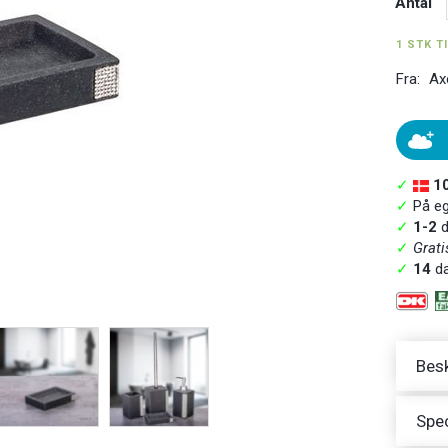
Antal
1 STK T
Fra:
Ax
✓
1
✓
På ege
✓
1-2
d
✓
Grati
✓
14
da
Besk
Spec