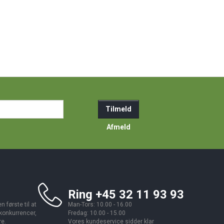
ail-
Tilmeld
resse
Afmeld
Ring +45 32 11 93 93
 første til at
Man-Tors: 10.00 - 16.00
 konkurrencer,
Fredag: 10.00 - 15.00
re.
Vores kundeservice sidder klar