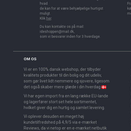
hvad
Fr
de kan for at være behjælpelige hurtigst
kø
muligt.
me
Klik
her
.
Du kan kontakte os på mail:
ideshoppen@mail.dk,
som vi besvarer inden for 3 hverdage.
OM OS
Vi er en 100% dansk webshop, der tilbyder
kvalitets produkter til din bolig og dit udeliv,
som gør livet lidt nemmere og sjovere, ligesom
det også skaber mere glæde i din hverdag
Vi har egen import fra en lang række EU-lande
og lagerfører stort set hele sortimentet,
hvilket giver dig en hurtig og samlet levering.
Vi oplever desuden en meget høj
kundetilfredshed på 4,9/5 via e-mærket
Reviews, da vi netop er en e-mærket netbutik