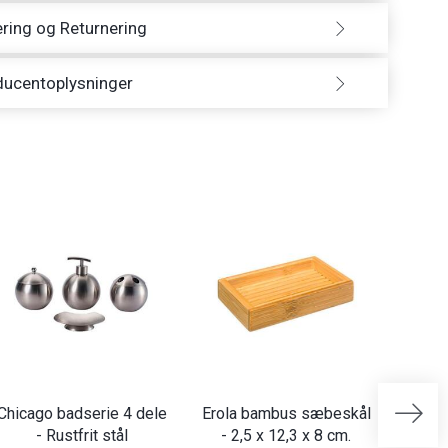
ring og Returnering
ducentoplysninger
Chicago badserie 4 dele
Erola bambus sæbeskål
Bambu
- Rustfrit stål
- 2,5 x 12,3 x 8 cm.