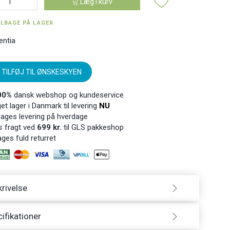
Læg i kurv
ILBAGE PÅ LAGER
entia
TILFØJ TIL ØNSKESKYEN
00%
dansk webshop og kundeservice
t lager i Danmark til levering
NU
ages levering på hverdage
s
fragt ved
699 kr.
til GLS pakkeshop
ges fuld returret
rivelse
ifikationer