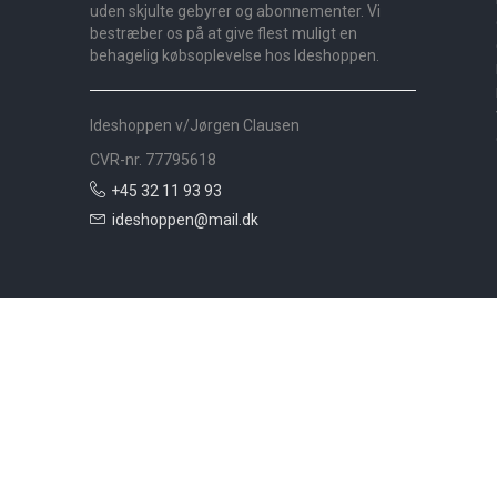
uden skjulte gebyrer og abonnementer. Vi
bestræber os på at give flest muligt en
behagelig købsoplevelse hos Ideshoppen.
Ideshoppen v/Jørgen Clausen
CVR-nr. 77795618
+45 32 11 93 93
ideshoppen@mail.dk
Nyheder
Bolig
Småmøbler
Badeværelse
Køkken
Udeliv
Måtter
Gardiner
Tilbudshjørnet