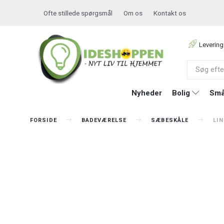
Ofte stillede spørgsmål
Om os
Kontakt os
Levering
Nyheder
Bolig
Små
FORSIDE
BADEVÆRELSE
SÆBESKÅLE
LI