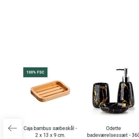
100% FSC
Caja bambus sæbeskål -
Odette
2 x 13 x 9 cm.
badeværelsessæt - 36