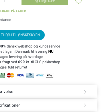
Læg i kurv
ILBAGE PÅ LAGER
ndance
TILFØJ TIL ØNSKESKYEN
00%
dansk webshop og kundeservice
t lager i Danmark til levering
NU
ages levering på hverdage
s
fragt ved
699 kr.
til GLS pakkeshop
ges fuld returret
rivelse
ifikationer