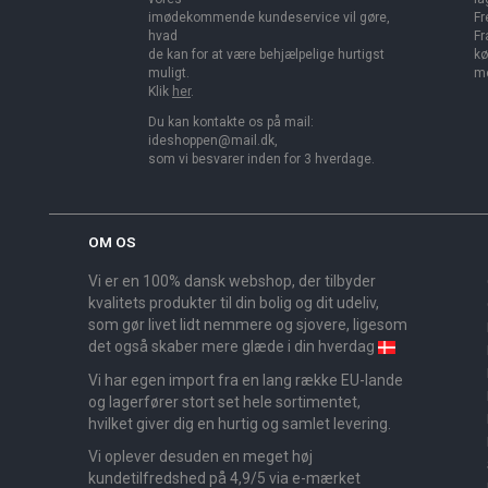
imødekommende kundeservice vil gøre,
Fr
hvad
Fr
de kan for at være behjælpelige hurtigst
kø
muligt.
me
Klik
her
.
Du kan kontakte os på mail:
ideshoppen@mail.dk,
som vi besvarer inden for 3 hverdage.
OM OS
Vi er en 100% dansk webshop, der tilbyder
kvalitets produkter til din bolig og dit udeliv,
som gør livet lidt nemmere og sjovere, ligesom
det også skaber mere glæde i din hverdag
Vi har egen import fra en lang række EU-lande
og lagerfører stort set hele sortimentet,
hvilket giver dig en hurtig og samlet levering.
Vi oplever desuden en meget høj
kundetilfredshed på 4,9/5 via e-mærket