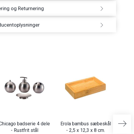
ring og Returnering
ducentoplysninger
Chicago badserie 4 dele
Erola bambus sæbeskål
Bambu
- Rustfrit stål
- 2,5 x 12,3 x 8 cm.