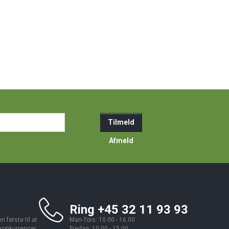
ail-
Tilmeld
resse
Afmeld
Ring +45 32 11 93 93
 første til at
Man-Tors: 10.00 - 16.00
 konkurrencer,
Fredag: 10.00 - 15.00