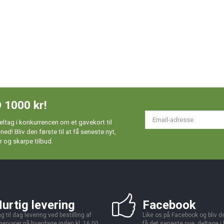
 1000 kr!
Em
ltag i konkurrencen om et gavekort til
ad
d! Bliv den første til at få seneste nyt,
 og skarpe tilbud.
urtig levering
Facebook
g til dag levering ved bestilling af
Like os på Facebook og bliv den
gervarer på hverdage inden kl. 16.00.
få det seneste nye, deltage i