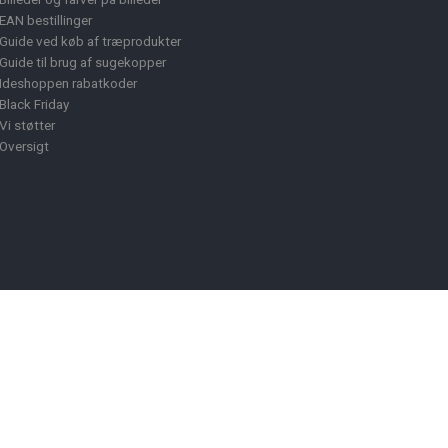
EAN bestillinger
Guide ved køb af træprodukter
Guide til brug af sugekopper
Ideshoppen rabatkoder
Black Friday
Vi støtter
Oversigt