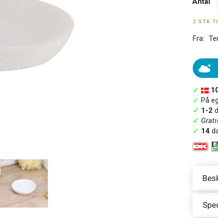
Antal
2 STK T
Fra:
Te
✓
1
✓
På ege
✓
1-2
d
✓
Grati
✓
14
da
Besk
Spec