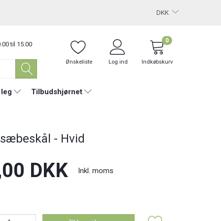
DKK
0
.00 til 15.00
Ønskeliste
Log ind
Indkøbskurv
 leg
Tilbudshjørnet
 sæbeskål - Hvid
,00 DKK
Inkl. moms