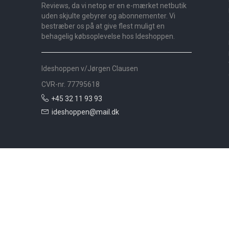
Reviews, da vi netop er en e-mærket netbutik
uden skjulte gebyrer og abonnementer. Vi
bestræber os på at give flest muligt en
behagelig købsoplevelse hos Ideshoppen.
Ideshoppen v/Jørgen Clausen
CVR-nr. 77795618
+45 32 11 93 93
ideshoppen@mail.dk
Nyheder
Bolig
Småmøbler
Badeværelse
Køkken
Udeliv
Måtter
Gardiner