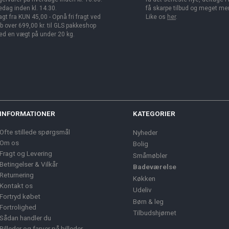
edag inden kl. 14.30.
få skarpe tilbud og meget me
agt fra KUN 45,00 - Opnå fri fragt ved
Like os
her
.
b over 699,00 kr. til GLS pakkeshop
d en vægt på under 20 kg.
INFORMATIONER
KATEGORIER
Ofte stillede spørgsmål
Nyheder
Om os
Bolig
Fragt og Levering
Småmøbler
Betingelser & Vilkår
Badeværelse
Returnering
Køkken
Kontakt os
Udeliv
Fortryd købet
Børn & leg
Fortrolighed
Tilbudshjørnet
Sådan handler du
Billeder og farver på billeder