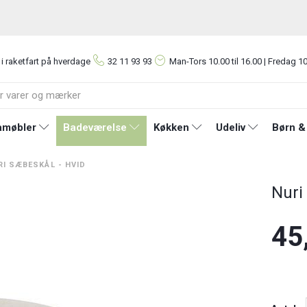
 i raketfart på hverdage
32 11 93 93
Man-Tors
10.00 til 16.00 | Fredag 10
møbler
Badeværelse
Køkken
Udeliv
Børn &
RI SÆBESKÅL - HVID
Nuri
45