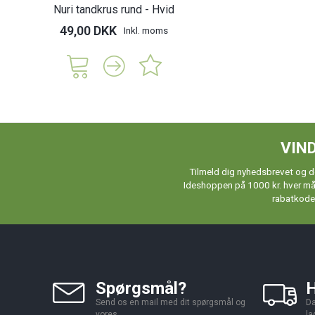
Nuri tandkrus rund - Hvid
49,00 DKK
Inkl. moms
VIND
Tilmeld dig nyhedsbrevet og de
Ideshoppen på 1000 kr. hver måne
rabatkoder
Spørgsmål?
H
Send os en mail med dit spørgsmål og
Da
vores
la