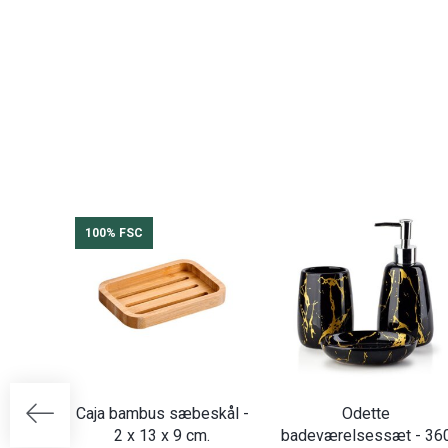
100% FSC
Caja bambus sæbeskål -
Odette
2 x 13 x 9 cm.
badeværelsessæt - 36