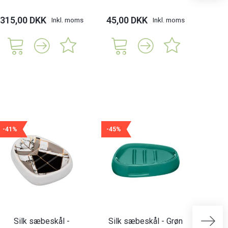
315,00 DKK
45,00 DKK
188,
Inkl. moms
Inkl. moms
-41%
-45%
-45%
Silk sæbeskål -
Silk sæbeskål - Grøn
Silk