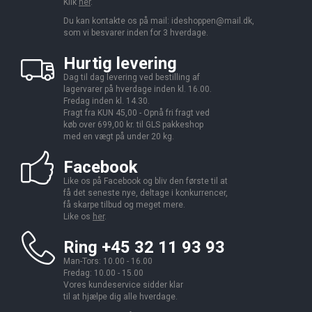
Klik
her
.
Du kan kontakte os på mail:
ideshoppen@mail.dk,
som vi besvarer inden for 3 hverdage.
Hurtig levering
Dag til dag levering ved bestilling af
lagervarer på hverdage inden kl. 16.00.
Fredag inden kl. 14.30.
Fragt fra KUN 45,00 - Opnå fri fragt ved
køb over 699,00 kr. til GLS pakkeshop
med en vægt på under 20 kg.
Facebook
Like os på Facebook og bliv den første til at
få det seneste nye, deltage i konkurrencer,
få skarpe tilbud og meget mere.
Like os
her
.
Ring +45 32 11 93 93
Man-Tors: 10.00 - 16.00
Fredag: 10.00 - 15.00
Vores kundeservice sidder klar
til at hjælpe dig alle hverdage.