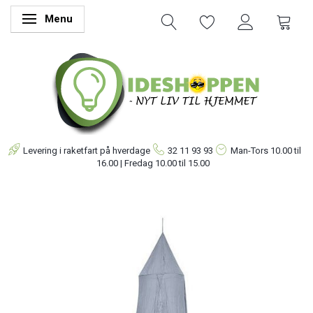
Menu
Skifte navigation
Levering i raketfart på hverdage
32 11 93 93
Man-Tors
10.00 til
16.00 | Fredag 10.00 til 15.00