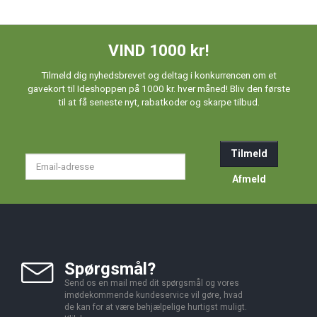
VIND 1000 kr!
Tilmeld dig nyhedsbrevet og deltag i konkurrencen om et
gavekort til Ideshoppen på 1000 kr. hver måned! Bliv den første
til at få seneste nyt, rabatkoder og skarpe tilbud.
Tilmeld
Email-
adresse
Afmeld
Spørgsmål?
Send os en mail med dit spørgsmål og vores
imødekommende kundeservice vil gøre, hvad
de kan for at være behjælpelige hurtigst muligt.