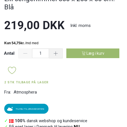
Blå
219,00 DKK
Inkl. moms
Antal
Læg i kurv
2 STK TILBAGE PÅ LAGER
Fra:
Atmosphera
TILFØJ TIL ØNSKESKYEN
✓
100%
dansk webshop og kundeservice
✓
På eget lager i Danmark til levering
NU